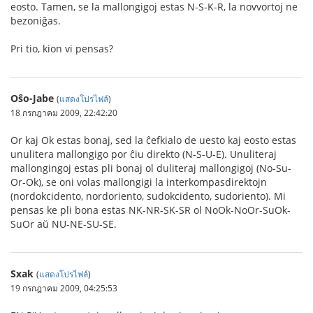
eosto. Tamen, se la mallongigoj estas N-S-K-R, la novvortoj ne
bezoniĝas.
Pri tio, kion vi pensas?
Oŝo-Jabe
(
แสดงโปรไฟล์
)
18 กรกฎาคม 2009, 22:42:20
Or kaj Ok estas bonaj, sed la ĉefkialo de uesto kaj eosto estas
unulitera mallongigo por ĉiu direkto (N-S-U-E). Unuliteraj
mallongingoj estas pli bonaj ol duliteraj mallongigoj (No-Su-
Or-Ok), se oni volas mallongigi la interkompasdirektojn
(nordokcidento, nordoriento, sudokcidento, sudoriento). Mi
pensas ke pli bona estas NK-NR-SK-SR ol NoOk-NoOr-SuOk-
SuOr aŭ NU-NE-SU-SE.
Sxak
(
แสดงโปรไฟล์
)
19 กรกฎาคม 2009, 04:25:53