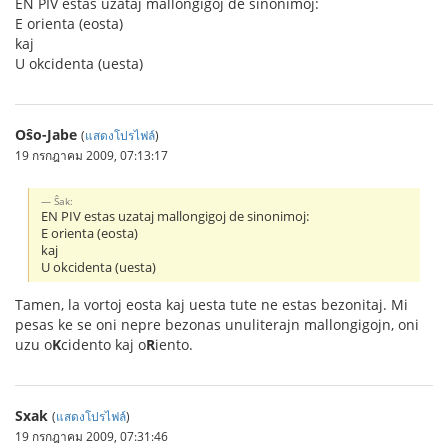
EN PIV estas uzataj mallongigoj de sinonimoj:
E orienta (eosta)
kaj
U okcidenta (uesta)
Oŝo-Jabe
(
แสดงโปรไฟล์
)
19 กรกฎาคม 2009, 07:13:17
Ŝak:
EN PIV estas uzataj mallongigoj de sinonimoj:
E orienta (eosta)
kaj
U okcidenta (uesta)
Tamen, la vortoj eosta kaj uesta tute ne estas bezonitaj. Mi
pesas ke se oni nepre bezonas unuliterajn mallongigojn, oni
uzu o
K
cidento kaj o
R
iento.
Sxak
(
แสดงโปรไฟล์
)
19 กรกฎาคม 2009, 07:31:46