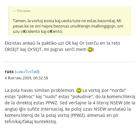
Oŝo-Jabe:
Tamen, la vortoj eosta kaj uesta tute ne estas bezonitaj. Mi
pesas ke se oni nepre bezonas unuliterajn mallongigojn, oni
uzu o
K
cidento kaj o
R
iento.
Ekzistas ankaŭ la paktiko uzi Ok kaj Or (serĉu en la reto
OkSEJT kaj OrSEJT, mi pigras serĉi mem
)
russ
(
แสดงโปรไฟล์
)
4 สิงหาคม 2009, 06:32:58
La pola havas similan problemon.
La vortoj por "nordo"
estas "północ" kaj "sudo" estas "południe", do la komencliteroj
de la direktoj estas PPWZ. Sed verŝajne la 4 literoj NSEW (de la
angla) iĝis sufiĉe internaciaj, ke poloj uzas NSEW anstataŭ la
komencliteroj de la polaj vortoj (PPWZ), almenaŭ en pli
teĥnikaj/fakaj kuntekstoj.