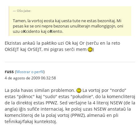
Oŝo-Jabe:
Tamen, la vortoj eosta kaj uesta tute ne estas bezonitaj. Mi
pesas ke se oni nepre bezonas unuliterajn mallongigojn, oni
uzu o
K
cidento kaj o
R
iento.
Ekzistas ankaŭ la paktiko uzi Ok kaj Or (serĉu en la reto
OkSEJT kaj OrSEJT, mi pigras serĉi mem
)
russ
(
Mostrar o perfil
)
4 de agosto de 2009 06:32:58
La pola havas similan problemon.
La vortoj por "nordo"
estas "północ" kaj "sudo" estas "południe", do la komencliteroj
de la direktoj estas PPWZ. Sed verŝajne la 4 literoj NSEW (de la
angla) iĝis sufiĉe internaciaj, ke poloj uzas NSEW anstataŭ la
komencliteroj de la polaj vortoj (PPWZ), almenaŭ en pli
teĥnikaj/fakaj kuntekstoj.