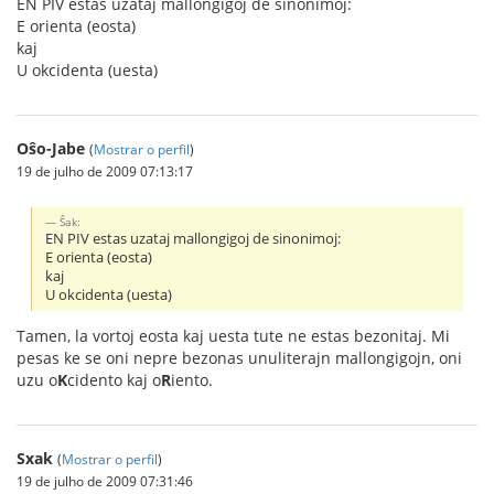
EN PIV estas uzataj mallongigoj de sinonimoj:
E orienta (eosta)
kaj
U okcidenta (uesta)
Oŝo-Jabe
(
Mostrar o perfil
)
19 de julho de 2009 07:13:17
Ŝak:
EN PIV estas uzataj mallongigoj de sinonimoj:
E orienta (eosta)
kaj
U okcidenta (uesta)
Tamen, la vortoj eosta kaj uesta tute ne estas bezonitaj. Mi
pesas ke se oni nepre bezonas unuliterajn mallongigojn, oni
uzu o
K
cidento kaj o
R
iento.
Sxak
(
Mostrar o perfil
)
19 de julho de 2009 07:31:46