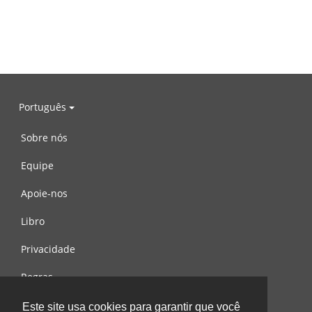
Português
Sobre nós
Equipe
Apoie-nos
Libro
Privacidade
Regras
Contacte-nos
Este site usa cookies para garantir que você