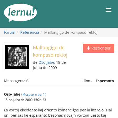
Ir
ao
Men
conteúdo
Fórum
Referência
Mallongigo de kompasdirektoj
Mallongigo de
Responder
kompasdirektoj
de
Oŝo-Jabe
, 18 de
julho de 2009
Mensagens:
6
Idioma:
Esperanto
Oŝo-Jabe
(
Mostrar o perfil
)
18 de julho de 2009 15:24:23
La vortoj okcidento kaj oriento komenciĝas per la litero o. Tial
oni pensas ke esperanto bezonas novajn vortojn uesto kaj