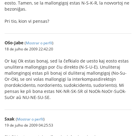
eosto. Tamen, se la mallongigoj estas N-S-K-R, la novvortoj ne
bezoniĝas.
Pri tio, kion vi pensas?
Oŝo-Jabe
(
Mostrar o perfil
)
18 de julho de 2009 22:42:20
Or kaj Ok estas bonaj, sed la ĉefkialo de uesto kaj eosto estas
unulitera mallongigo por ĉiu direkto (N-S-U-E). Unuliteraj
mallongingoj estas pli bonaj ol duliteraj mallongigoj (No-Su-
Or-Ok), se oni volas mallongigi la interkompasdirektojn
(nordokcidento, nordoriento, sudokcidento, sudoriento). Mi
pensas ke pli bona estas NK-NR-SK-SR ol NoOk-NoOr-SuOk-
SuOr aŭ NU-NE-SU-SE.
Sxak
(
Mostrar o perfil
)
19 de julho de 2009 04:25:53