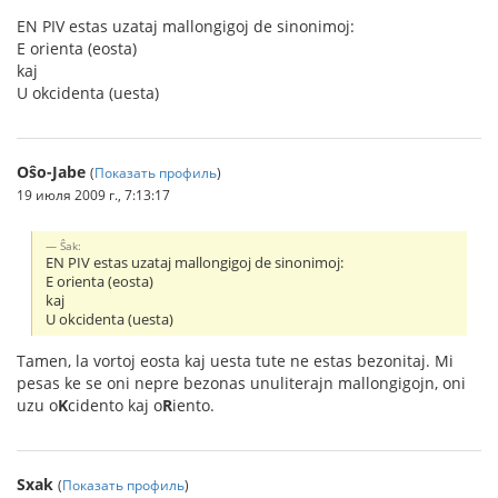
EN PIV estas uzataj mallongigoj de sinonimoj:
E orienta (eosta)
kaj
U okcidenta (uesta)
Oŝo-Jabe
(
Показать профиль
)
19 июля 2009 г., 7:13:17
Ŝak:
EN PIV estas uzataj mallongigoj de sinonimoj:
E orienta (eosta)
kaj
U okcidenta (uesta)
Tamen, la vortoj eosta kaj uesta tute ne estas bezonitaj. Mi
pesas ke se oni nepre bezonas unuliterajn mallongigojn, oni
uzu o
K
cidento kaj o
R
iento.
Sxak
(
Показать профиль
)