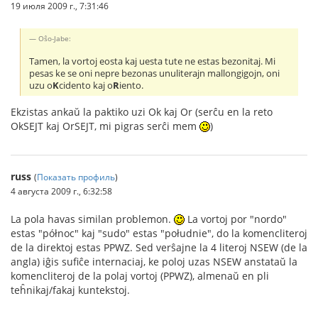
19 июля 2009 г., 7:31:46
Oŝo-Jabe:
Tamen, la vortoj eosta kaj uesta tute ne estas bezonitaj. Mi
pesas ke se oni nepre bezonas unuliterajn mallongigojn, oni
uzu o
K
cidento kaj o
R
iento.
Ekzistas ankaŭ la paktiko uzi Ok kaj Or (serĉu en la reto
OkSEJT kaj OrSEJT, mi pigras serĉi mem
)
russ
(
Показать профиль
)
4 августа 2009 г., 6:32:58
La pola havas similan problemon.
La vortoj por "nordo"
estas "północ" kaj "sudo" estas "południe", do la komencliteroj
de la direktoj estas PPWZ. Sed verŝajne la 4 literoj NSEW (de la
angla) iĝis sufiĉe internaciaj, ke poloj uzas NSEW anstataŭ la
komencliteroj de la polaj vortoj (PPWZ), almenaŭ en pli
teĥnikaj/fakaj kuntekstoj.