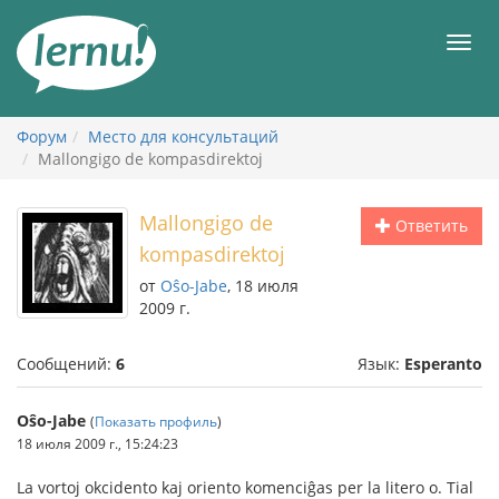
К
содержанию
Мен
Форум
Место для консультаций
Mallongigo de kompasdirektoj
Mallongigo de
Ответить
kompasdirektoj
от
Oŝo-Jabe
, 18 июля
2009 г.
Сообщений:
6
Язык:
Esperanto
Oŝo-Jabe
(
Показать профиль
)
18 июля 2009 г., 15:24:23
La vortoj okcidento kaj oriento komenciĝas per la litero o. Tial