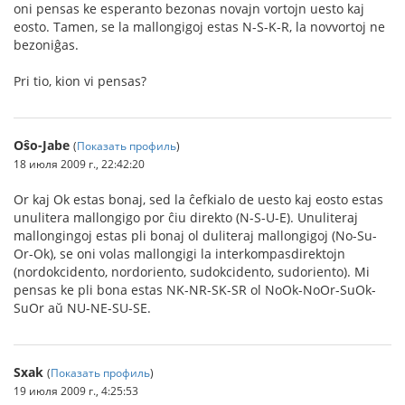
oni pensas ke esperanto bezonas novajn vortojn uesto kaj
eosto. Tamen, se la mallongigoj estas N-S-K-R, la novvortoj ne
bezoniĝas.
Pri tio, kion vi pensas?
Oŝo-Jabe
(
Показать профиль
)
18 июля 2009 г., 22:42:20
Or kaj Ok estas bonaj, sed la ĉefkialo de uesto kaj eosto estas
unulitera mallongigo por ĉiu direkto (N-S-U-E). Unuliteraj
mallongingoj estas pli bonaj ol duliteraj mallongigoj (No-Su-
Or-Ok), se oni volas mallongigi la interkompasdirektojn
(nordokcidento, nordoriento, sudokcidento, sudoriento). Mi
pensas ke pli bona estas NK-NR-SK-SR ol NoOk-NoOr-SuOk-
SuOr aŭ NU-NE-SU-SE.
Sxak
(
Показать профиль
)
19 июля 2009 г., 4:25:53