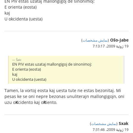
EN PIV estas uzataj mallongigoj de sinonimoj:
E orienta (eosta)
kaj
U okcidenta (uesta)
Oŝo-Jabe
(
نمایش مشخصات
)
19 ژوئیهٔ 2009،‏ 7:13:17
Ŝak:
EN PIV estas uzataj mallongigoj de sinonimoj:
E orienta (eosta)
kaj
U okcidenta (uesta)
Tamen, la vortoj eosta kaj uesta tute ne estas bezonitaj. Mi
pesas ke se oni nepre bezonas unuliterajn mallongigojn, oni
uzu o
K
cidento kaj o
R
iento.
Sxak
(
نمایش مشخصات
)
19 ژوئیهٔ 2009،‏ 7:31:46