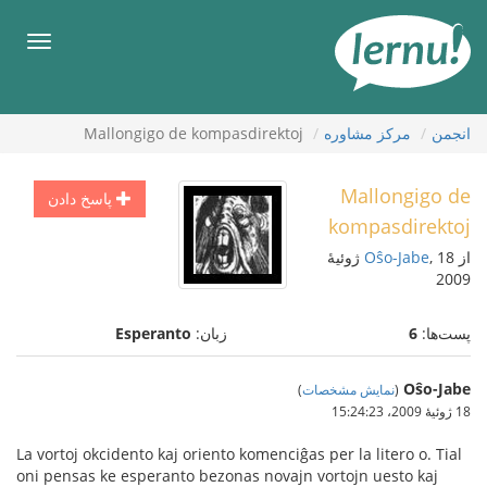
رود
ه
فهرس
حتوا
انجمن
مركز مشاوره
Mallongigo de kompasdirektoj
Mallongigo de
پاسخ دادن
kompasdirektoj
از
Oŝo-Jabe
, 18 ژوئیهٔ
2009
پست‌ها:
6
زبان:
Esperanto
Oŝo-Jabe
(
نمایش مشخصات
)
18 ژوئیهٔ 2009،‏ 15:24:23
La vortoj okcidento kaj oriento komenciĝas per la litero o. Tial
oni pensas ke esperanto bezonas novajn vortojn uesto kaj