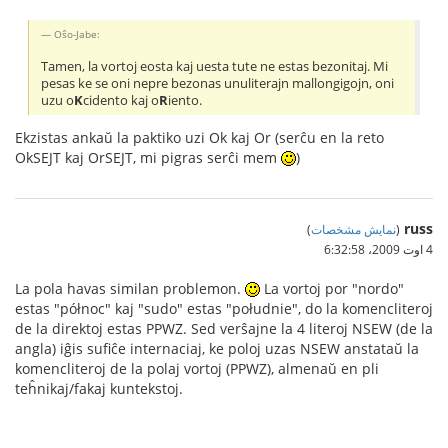
Oŝo-Jabe:
Tamen, la vortoj eosta kaj uesta tute ne estas bezonitaj. Mi
pesas ke se oni nepre bezonas unuliterajn mallongigojn, oni
uzu o
K
cidento kaj o
R
iento.
Ekzistas ankaŭ la paktiko uzi Ok kaj Or (serĉu en la reto
OkSEJT kaj OrSEJT, mi pigras serĉi mem
)
russ
(
نمایش مشخصات
)
4 اوت 2009،‏ 6:32:58
La pola havas similan problemon.
La vortoj por "nordo"
estas "północ" kaj "sudo" estas "południe", do la komencliteroj
de la direktoj estas PPWZ. Sed verŝajne la 4 literoj NSEW (de la
angla) iĝis sufiĉe internaciaj, ke poloj uzas NSEW anstataŭ la
komencliteroj de la polaj vortoj (PPWZ), almenaŭ en pli
teĥnikaj/fakaj kuntekstoj.