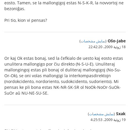
eosto. Tamen, se la mallongigoj estas N-S-K-R, la novvortoj ne
bezoniĝas.
Pri tio, kion vi pensas?
Oŝo-Jabe
(
نمایش مشخصات
)
18 ژوئیهٔ 2009،‏ 22:42:20
Or kaj Ok estas bonaj, sed la ĉefkialo de uesto kaj eosto estas
unulitera mallongigo por ĉiu direkto (N-S-U-E). Unuliteraj
mallongingoj estas pli bonaj ol duliteraj mallongigoj (No-Su-
Or-Ok), se oni volas mallongigi la interkompasdirektojn
(nordokcidento, nordoriento, sudokcidento, sudoriento). Mi
pensas ke pli bona estas NK-NR-SK-SR ol NoOk-NoOr-SuOk-
SuOr aŭ NU-NE-SU-SE.
Sxak
(
نمایش مشخصات
)
19 ژوئیهٔ 2009،‏ 4:25:53