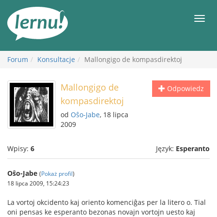
Więcej
Men
Forum
Konsultacje
Mallongigo de kompasdirektoj
Mallongigo de
Odpowiedz
kompasdirektoj
od
Oŝo-Jabe
, 18 lipca
2009
Wpisy:
6
Język:
Esperanto
Oŝo-Jabe
(
Pokaż profil
)
18 lipca 2009, 15:24:23
La vortoj okcidento kaj oriento komenciĝas per la litero o. Tial
oni pensas ke esperanto bezonas novajn vortojn uesto kaj