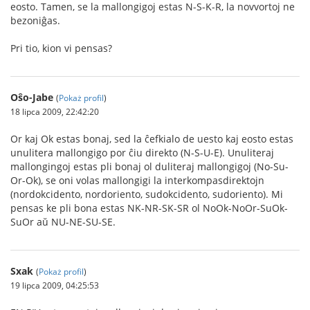
eosto. Tamen, se la mallongigoj estas N-S-K-R, la novvortoj ne
bezoniĝas.
Pri tio, kion vi pensas?
Oŝo-Jabe
(
Pokaż profil
)
18 lipca 2009, 22:42:20
Or kaj Ok estas bonaj, sed la ĉefkialo de uesto kaj eosto estas
unulitera mallongigo por ĉiu direkto (N-S-U-E). Unuliteraj
mallongingoj estas pli bonaj ol duliteraj mallongigoj (No-Su-
Or-Ok), se oni volas mallongigi la interkompasdirektojn
(nordokcidento, nordoriento, sudokcidento, sudoriento). Mi
pensas ke pli bona estas NK-NR-SK-SR ol NoOk-NoOr-SuOk-
SuOr aŭ NU-NE-SU-SE.
Sxak
(
Pokaż profil
)
19 lipca 2009, 04:25:53