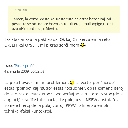
Oŝo-Jabe:
Tamen, la vortoj eosta kaj uesta tute ne estas bezonitaj. Mi
pesas ke se oni nepre bezonas unuliterajn mallongigojn, oni
uzu o
K
cidento kaj o
R
iento.
Ekzistas ankaŭ la paktiko uzi Ok kaj Or (serĉu en la reto
OkSEJT kaj OrSEJT, mi pigras serĉi mem
)
russ
(
Pokaż profil
)
4 sierpnia 2009, 06:32:58
La pola havas similan problemon.
La vortoj por "nordo"
estas "północ" kaj "sudo" estas "południe", do la komencliteroj
de la direktoj estas PPWZ. Sed verŝajne la 4 literoj NSEW (de la
angla) iĝis sufiĉe internaciaj, ke poloj uzas NSEW anstataŭ la
komencliteroj de la polaj vortoj (PPWZ), almenaŭ en pli
teĥnikaj/fakaj kuntekstoj.