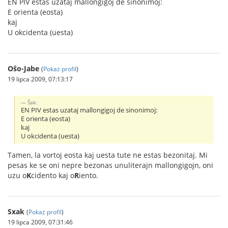
EN PIV estas uzataj mallongigoj de sinonimoj:
E orienta (eosta)
kaj
U okcidenta (uesta)
Oŝo-Jabe
(
Pokaż profil
)
19 lipca 2009, 07:13:17
Ŝak:
EN PIV estas uzataj mallongigoj de sinonimoj:
E orienta (eosta)
kaj
U okcidenta (uesta)
Tamen, la vortoj eosta kaj uesta tute ne estas bezonitaj. Mi
pesas ke se oni nepre bezonas unuliterajn mallongigojn, oni
uzu o
K
cidento kaj o
R
iento.
Sxak
(
Pokaż profil
)
19 lipca 2009, 07:31:46