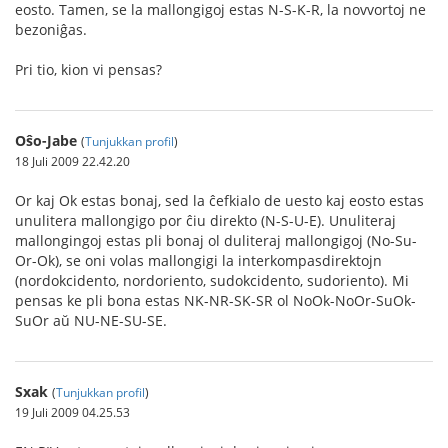
eosto. Tamen, se la mallongigoj estas N-S-K-R, la novvortoj ne
bezoniĝas.
Pri tio, kion vi pensas?
Oŝo-Jabe
(
Tunjukkan profil
)
18 Juli 2009 22.42.20
Or kaj Ok estas bonaj, sed la ĉefkialo de uesto kaj eosto estas
unulitera mallongigo por ĉiu direkto (N-S-U-E). Unuliteraj
mallongingoj estas pli bonaj ol duliteraj mallongigoj (No-Su-
Or-Ok), se oni volas mallongigi la interkompasdirektojn
(nordokcidento, nordoriento, sudokcidento, sudoriento). Mi
pensas ke pli bona estas NK-NR-SK-SR ol NoOk-NoOr-SuOk-
SuOr aŭ NU-NE-SU-SE.
Sxak
(
Tunjukkan profil
)
19 Juli 2009 04.25.53