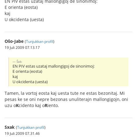
EN PIV estas uzataj mallongigoj de sinonimoj:
E orienta (eosta)
kaj
U okcidenta (uesta)
Oŝo-Jabe
(
Tunjukkan profil
)
19 Juli 2009 07.13.17
Ŝak:
EN PIV estas uzataj mallongigoj de sinonimoj:
E orienta (eosta)
kaj
U okcidenta (uesta)
Tamen, la vortoj eosta kaj uesta tute ne estas bezonitaj. Mi
pesas ke se oni nepre bezonas unuliterajn mallongigojn, oni
uzu o
K
cidento kaj o
R
iento.
Sxak
(
Tunjukkan profil
)
19 Juli 2009 07.31.46