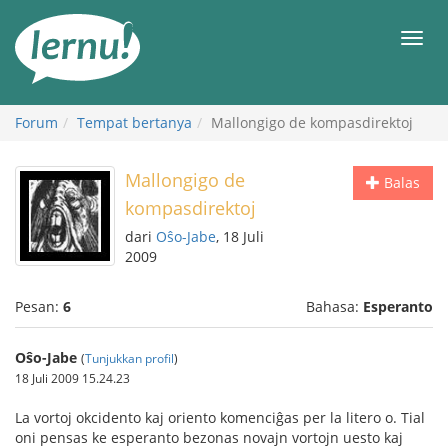
Ke
daftar
Men
isi
Forum
Tempat bertanya
Mallongigo de kompasdirektoj
Mallongigo de
Balas
kompasdirektoj
dari
Oŝo-Jabe
, 18 Juli
2009
Pesan:
6
Bahasa:
Esperanto
Oŝo-Jabe
(
Tunjukkan profil
)
18 Juli 2009 15.24.23
La vortoj okcidento kaj oriento komenciĝas per la litero o. Tial
oni pensas ke esperanto bezonas novajn vortojn uesto kaj