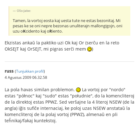
Oŝo-Jabe:
Tamen, la vortoj eosta kaj uesta tute ne estas bezonitaj. Mi
pesas ke se oni nepre bezonas unuliterajn mallongigojn, oni
uzu o
K
cidento kaj o
R
iento.
Ekzistas ankaŭ la paktiko uzi Ok kaj Or (serĉu en la reto
OkSEJT kaj OrSEJT, mi pigras serĉi mem
)
russ
(
Tunjukkan profil
)
4 Agustus 2009 06.32.58
La pola havas similan problemon.
La vortoj por "nordo"
estas "północ" kaj "sudo" estas "południe", do la komencliteroj
de la direktoj estas PPWZ. Sed verŝajne la 4 literoj NSEW (de la
angla) iĝis sufiĉe internaciaj, ke poloj uzas NSEW anstataŭ la
komencliteroj de la polaj vortoj (PPWZ), almenaŭ en pli
teĥnikaj/fakaj kuntekstoj.