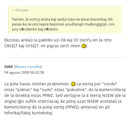
Oŝo-Jabe:
Tamen, la vortoj eosta kaj uesta tute ne estas bezonitaj. Mi
pesas ke se oni nepre bezonas unuliterajn mallongigojn, oni
uzu o
K
cidento kaj o
R
iento.
Ekzistas ankaŭ la paktiko uzi Ok kaj Or (serĉu en la reto
OkSEJT kaj OrSEJT, mi pigras serĉi mem
)
russ
(
Mostra il profilo
)
04 agosto 2009 06:32:58
La pola havas similan problemon.
La vortoj por "nordo"
estas "północ" kaj "sudo" estas "południe", do la komencliteroj
de la direktoj estas PPWZ. Sed verŝajne la 4 literoj NSEW (de la
angla) iĝis sufiĉe internaciaj, ke poloj uzas NSEW anstataŭ la
komencliteroj de la polaj vortoj (PPWZ), almenaŭ en pli
teĥnikaj/fakaj kuntekstoj.