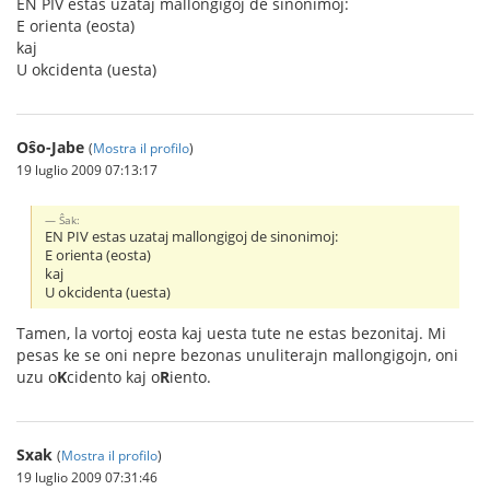
EN PIV estas uzataj mallongigoj de sinonimoj:
E orienta (eosta)
kaj
U okcidenta (uesta)
Oŝo-Jabe
(
Mostra il profilo
)
19 luglio 2009 07:13:17
Ŝak:
EN PIV estas uzataj mallongigoj de sinonimoj:
E orienta (eosta)
kaj
U okcidenta (uesta)
Tamen, la vortoj eosta kaj uesta tute ne estas bezonitaj. Mi
pesas ke se oni nepre bezonas unuliterajn mallongigojn, oni
uzu o
K
cidento kaj o
R
iento.
Sxak
(
Mostra il profilo
)
19 luglio 2009 07:31:46