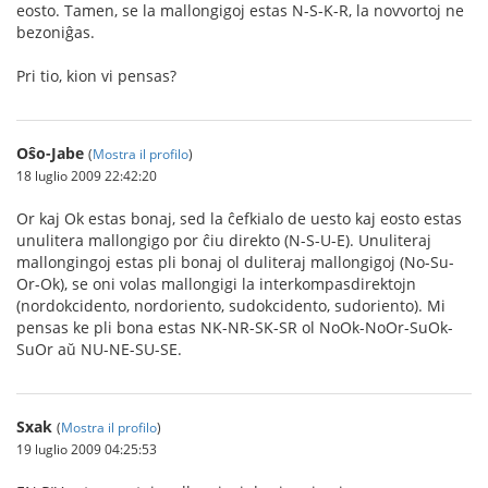
eosto. Tamen, se la mallongigoj estas N-S-K-R, la novvortoj ne
bezoniĝas.
Pri tio, kion vi pensas?
Oŝo-Jabe
(
Mostra il profilo
)
18 luglio 2009 22:42:20
Or kaj Ok estas bonaj, sed la ĉefkialo de uesto kaj eosto estas
unulitera mallongigo por ĉiu direkto (N-S-U-E). Unuliteraj
mallongingoj estas pli bonaj ol duliteraj mallongigoj (No-Su-
Or-Ok), se oni volas mallongigi la interkompasdirektojn
(nordokcidento, nordoriento, sudokcidento, sudoriento). Mi
pensas ke pli bona estas NK-NR-SK-SR ol NoOk-NoOr-SuOk-
SuOr aŭ NU-NE-SU-SE.
Sxak
(
Mostra il profilo
)
19 luglio 2009 04:25:53