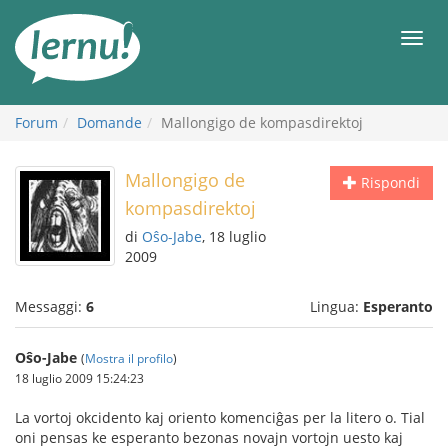
Vai
all’indice
Men
Forum
Domande
Mallongigo de kompasdirektoj
Mallongigo de
Rispondi
kompasdirektoj
di
Oŝo-Jabe
, 18 luglio
2009
Messaggi:
6
Lingua:
Esperanto
Oŝo-Jabe
(
Mostra il profilo
)
18 luglio 2009 15:24:23
La vortoj okcidento kaj oriento komenciĝas per la litero o. Tial
oni pensas ke esperanto bezonas novajn vortojn uesto kaj