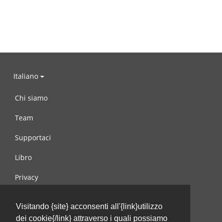
Italiano
Chi siamo
Team
Supportaci
Libro
Privacy
Condizioni d’uso
Visitando {site} acconsenti all'{link}utilizzo
Contattaci
dei cookie{/link} attraverso i quali possiamo