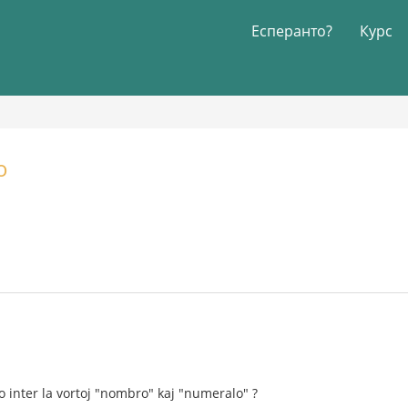
Есперанто?
Курс
o
 inter la vortoj "nombro" kaj "numeralo" ?