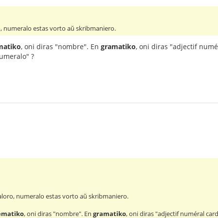
, numeralo estas vorto aŭ skribmaniero.
atiko
, oni diras "nombre". En
gramatiko
, oni diras "adjectif num
numeralo" ?
loro, numeralo estas vorto aŭ skribmaniero.
matiko
, oni diras "nombre". En
gramatiko
, oni diras "adjectif numéral car