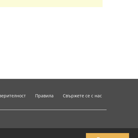
верителност
Правила
Свържете се с нас