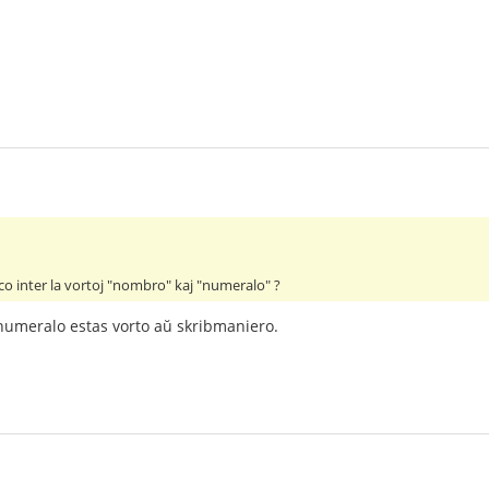
co inter la vortoj "nombro" kaj "numeralo" ?
numeralo estas vorto aŭ skribmaniero.