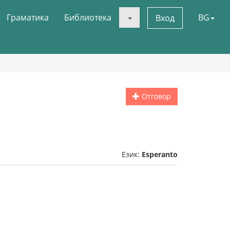
Граматика
Библиотека
BG
Вход
Отговор
Език:
Esperanto