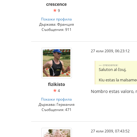
crescence
9
Покажи профила
Държава: Франция
Съобщения: 911
27 юли 2009, 06:23:12
crescence:
Saluton al ĉouj,
Kiu estas la malsame
fizikisto
4
Nombro estas valoro, 
Покажи профила
Държава: Германия
Съобщения: 471
27 юли 2009, 07:43:52