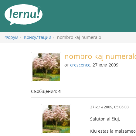
Към
съдържанието
Форум
Консултации
nombro kaj numeralo
nombro kaj numeral
от
crescence
, 27 юли 2009
Съобщения:
4
27 юли 2009, 05:06:03
Saluton al ĉiuj,
Kiu estas la malsameco