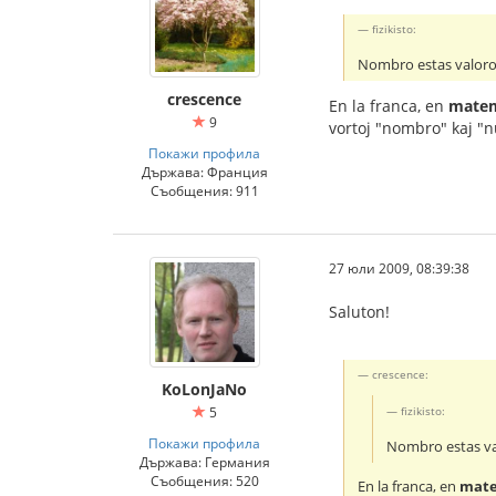
fizikisto:
Nombro estas valoro
crescence
En la franca, en
matem
9
vortoj "nombro" kaj "
Покажи профила
Държава: Франция
Съобщения: 911
27 юли 2009, 08:39:38
Saluton!
crescence:
KoLonJaNo
fizikisto:
5
Покажи профила
Nombro estas va
Държава: Германия
Съобщения: 520
En la franca, en
mate