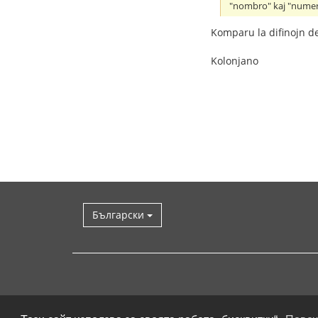
"nombro" kaj "numer
Komparu la difinojn d
Kolonjano
Български