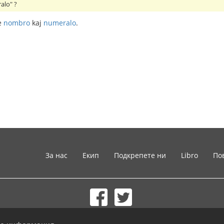
alo" ?
e
nombro
kaj
numeralo
.
За нас
Екип
Подкрепете ни
Libro
По
© 2002-2026 lernu.net |
Impressum