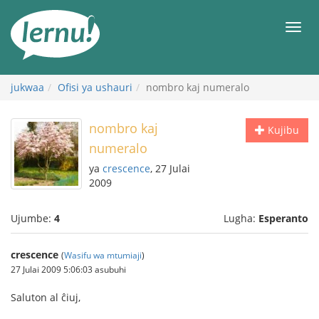
Kwa
maudhui
orod
jukwaa
Ofisi ya ushauri
nombro kaj numeralo
nombro kaj
Kujibu
numeralo
ya
crescence
, 27 Julai
2009
Ujumbe:
4
Lugha:
Esperanto
crescence
(
Wasifu wa mtumiaji
)
27 Julai 2009 5:06:03 asubuhi
Saluton al ĉiuj,