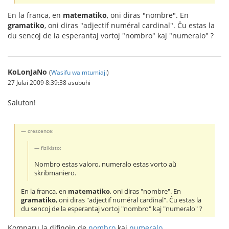
En la franca, en
matematiko
, oni diras "nombre". En
gramatiko
, oni diras "adjectif numéral cardinal". Ĉu estas la
du sencoj de la esperantaj vortoj "nombro" kaj "numeralo" ?
KoLonJaNo
(
Wasifu wa mtumiaji
)
27 Julai 2009 8:39:38 asubuhi
Saluton!
crescence:
fizikisto:
Nombro estas valoro, numeralo estas vorto aŭ
skribmaniero.
En la franca, en
matematiko
, oni diras "nombre". En
gramatiko
, oni diras "adjectif numéral cardinal". Ĉu estas la
du sencoj de la esperantaj vortoj "nombro" kaj "numeralo" ?
Komparu la difinojn de
nombro
kaj
numeralo
.