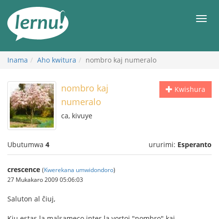
Ku
rupapuro
Urut
rw'ibirimwo
Inama
Aho kwitura
nombro kaj numeralo
nombro kaj
Kwishura
numeralo
ca, kivuye
Ubutumwa
4
ururimi:
Esperanto
crescence
(
Kwerekana umwidondoro
)
27 Mukakaro 2009 05:06:03
Saluton al ĉiuj,
Kiu estas la malsameco inter la vortoj "nombro" kaj