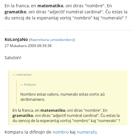
En la franca, en
matematiko
, oni diras "nombre". En
gramatiko
, oni diras "adjectif numéral cardinal". Ĉu estas la
du sencoj de la esperantaj vortoj "nombro" kaj "numeralo" ?
KoLonJaNo
(
Kwerekana umwidondoro
)
27 Mukakaro 2009 08:39:38
Saluton!
crescence:
fizikisto:
Nombro estas valoro, numeralo estas vorto aŭ
skribmaniero.
En la franca, en
matematiko
, oni diras "nombre". En
gramatiko
, oni diras "adjectif numéral cardinal". Ĉu estas la
du sencoj de la esperantaj vortoj "nombro" kaj "numeralo" ?
Komparu la difinojn de
nombro
kaj
numeralo
.