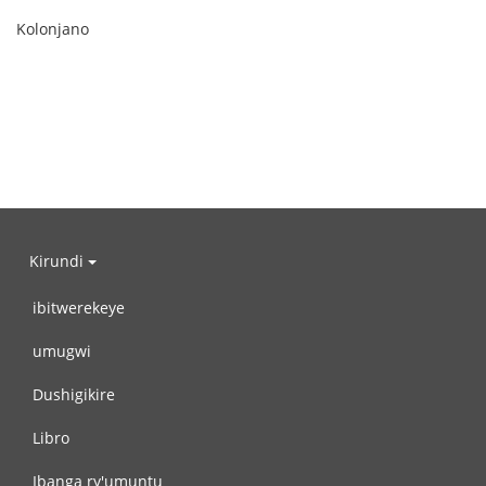
Kolonjano
Kirundi
ibitwerekeye
umugwi
Dushigikire
Libro
Ibanga ry'umuntu