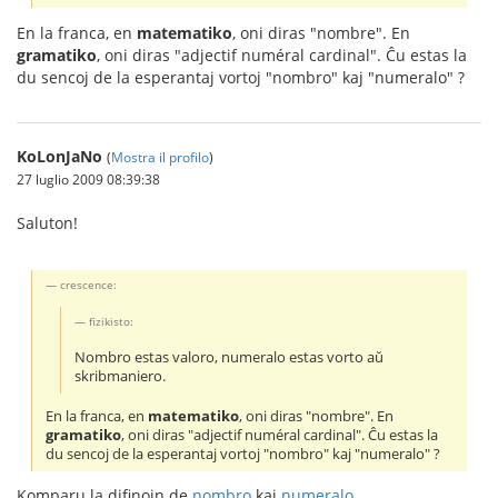
En la franca, en
matematiko
, oni diras "nombre". En
gramatiko
, oni diras "adjectif numéral cardinal". Ĉu estas la
du sencoj de la esperantaj vortoj "nombro" kaj "numeralo" ?
KoLonJaNo
(
Mostra il profilo
)
27 luglio 2009 08:39:38
Saluton!
crescence:
fizikisto:
Nombro estas valoro, numeralo estas vorto aŭ
skribmaniero.
En la franca, en
matematiko
, oni diras "nombre". En
gramatiko
, oni diras "adjectif numéral cardinal". Ĉu estas la
du sencoj de la esperantaj vortoj "nombro" kaj "numeralo" ?
Komparu la difinojn de
nombro
kaj
numeralo
.