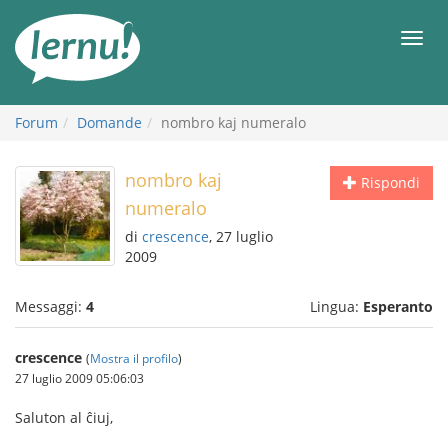
Vai
all’indice
Men
Forum
Domande
nombro kaj numeralo
nombro kaj
Rispondi
numeralo
di
crescence
, 27 luglio
2009
Messaggi:
4
Lingua:
Esperanto
crescence
(
Mostra il profilo
)
27 luglio 2009 05:06:03
Saluton al ĉiuj,