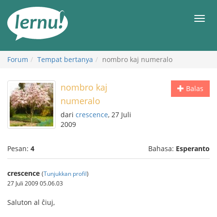
Ke
daftar
Men
isi
Forum
Tempat bertanya
nombro kaj numeralo
nombro kaj
Balas
numeralo
dari
crescence
, 27 Juli
2009
Pesan:
4
Bahasa:
Esperanto
crescence
(
Tunjukkan profil
)
27 Juli 2009 05.06.03
Saluton al ĉiuj,