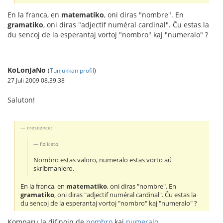
En la franca, en
matematiko
, oni diras "nombre". En
gramatiko
, oni diras "adjectif numéral cardinal". Ĉu estas la
du sencoj de la esperantaj vortoj "nombro" kaj "numeralo" ?
KoLonJaNo
(
Tunjukkan profil
)
27 Juli 2009 08.39.38
Saluton!
crescence:
fizikisto:
Nombro estas valoro, numeralo estas vorto aŭ
skribmaniero.
En la franca, en
matematiko
, oni diras "nombre". En
gramatiko
, oni diras "adjectif numéral cardinal". Ĉu estas la
du sencoj de la esperantaj vortoj "nombro" kaj "numeralo" ?
Komparu la difinojn de
nombro
kaj
numeralo
.