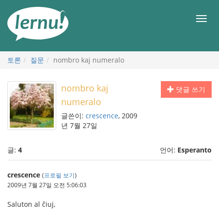
본
문
메
으
뉴
로
토론
질문
nombro kaj numeralo
nombro kaj
댓글 쓰기
numeralo
글쓴이:
crescence
, 2009
년 7월 27일
글:
4
언어:
Esperanto
crescence
(
프로필 보기
)
2009년 7월 27일 오전 5:06:03
Saluton al ĉiuj,