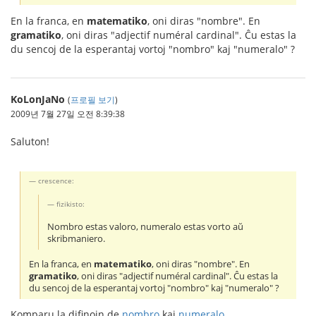
En la franca, en
matematiko
, oni diras "nombre". En
gramatiko
, oni diras "adjectif numéral cardinal". Ĉu estas la
du sencoj de la esperantaj vortoj "nombro" kaj "numeralo" ?
KoLonJaNo
(
프로필 보기
)
2009년 7월 27일 오전 8:39:38
Saluton!
crescence:
fizikisto:
Nombro estas valoro, numeralo estas vorto aŭ
skribmaniero.
En la franca, en
matematiko
, oni diras "nombre". En
gramatiko
, oni diras "adjectif numéral cardinal". Ĉu estas la
du sencoj de la esperantaj vortoj "nombro" kaj "numeralo" ?
Komparu la difinojn de
nombro
kaj
numeralo
.