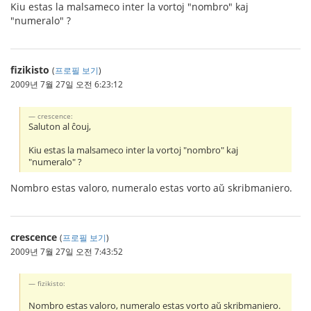
Kiu estas la malsameco inter la vortoj "nombro" kaj
"numeralo" ?
fizikisto
(
프로필 보기
)
2009년 7월 27일 오전 6:23:12
crescence:
Saluton al ĉouj,
Kiu estas la malsameco inter la vortoj "nombro" kaj
"numeralo" ?
Nombro estas valoro, numeralo estas vorto aŭ skribmaniero.
crescence
(
프로필 보기
)
2009년 7월 27일 오전 7:43:52
fizikisto:
Nombro estas valoro, numeralo estas vorto aŭ skribmaniero.