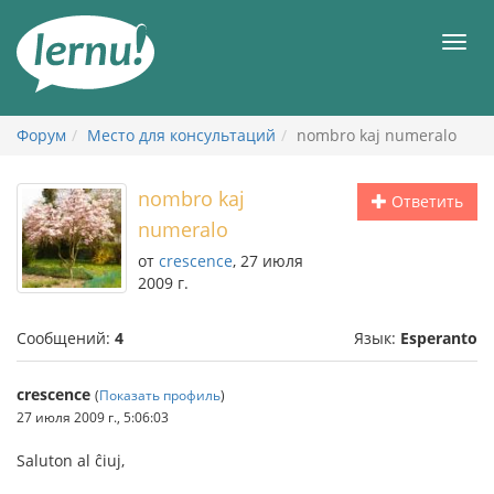
К
содержанию
Мен
Форум
Место для консультаций
nombro kaj numeralo
nombro kaj
Ответить
numeralo
от
crescence
, 27 июля
2009 г.
Сообщений:
4
Язык:
Esperanto
crescence
(
Показать профиль
)
27 июля 2009 г., 5:06:03
Saluton al ĉiuj,