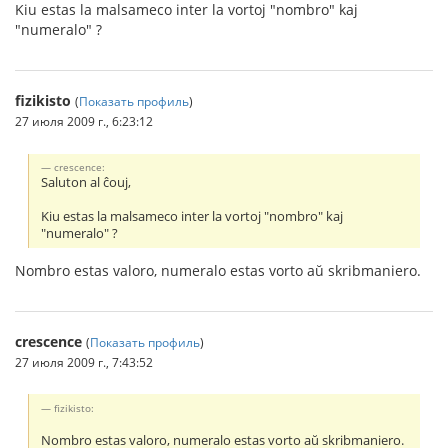
Kiu estas la malsameco inter la vortoj "nombro" kaj
"numeralo" ?
fizikisto
(
Показать профиль
)
27 июля 2009 г., 6:23:12
crescence:
Saluton al ĉouj,
Kiu estas la malsameco inter la vortoj "nombro" kaj
"numeralo" ?
Nombro estas valoro, numeralo estas vorto aŭ skribmaniero.
crescence
(
Показать профиль
)
27 июля 2009 г., 7:43:52
fizikisto:
Nombro estas valoro, numeralo estas vorto aŭ skribmaniero.