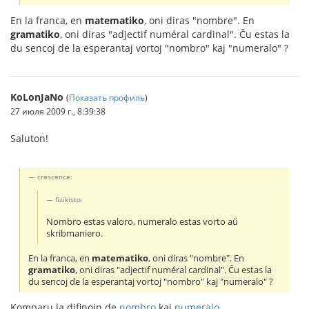
En la franca, en
matematiko
, oni diras "nombre". En
gramatiko
, oni diras "adjectif numéral cardinal". Ĉu estas la
du sencoj de la esperantaj vortoj "nombro" kaj "numeralo" ?
KoLonJaNo
(
Показать профиль
)
27 июля 2009 г., 8:39:38
Saluton!
crescence:
fizikisto:
Nombro estas valoro, numeralo estas vorto aŭ
skribmaniero.
En la franca, en
matematiko
, oni diras "nombre". En
gramatiko
, oni diras "adjectif numéral cardinal". Ĉu estas la
du sencoj de la esperantaj vortoj "nombro" kaj "numeralo" ?
Komparu la difinojn de
nombro
kaj
numeralo
.