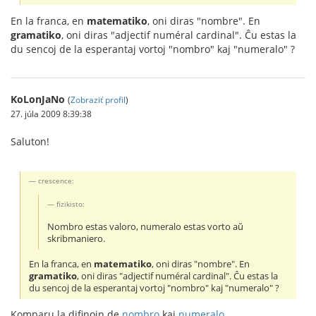
En la franca, en
matematiko
, oni diras "nombre". En
gramatiko
, oni diras "adjectif numéral cardinal". Ĉu estas la
du sencoj de la esperantaj vortoj "nombro" kaj "numeralo" ?
KoLonJaNo
(
Zobraziť profil
)
27. júla 2009 8:39:38
Saluton!
crescence:
fizikisto:
Nombro estas valoro, numeralo estas vorto aŭ
skribmaniero.
En la franca, en
matematiko
, oni diras "nombre". En
gramatiko
, oni diras "adjectif numéral cardinal". Ĉu estas la
du sencoj de la esperantaj vortoj "nombro" kaj "numeralo" ?
Komparu la difinojn de
nombro
kaj
numeralo
.