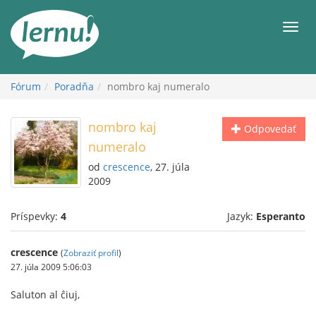
Späť
na
Men
obsah
Fórum
Poradňa
nombro kaj numeralo
nombro kaj
Odpovedať
numeralo
od
crescence
, 27. júla
2009
Príspevky:
4
Jazyk:
Esperanto
crescence
(
Zobraziť profil
)
27. júla 2009 5:06:03
Saluton al ĉiuj,