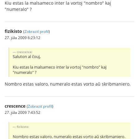
Kiu estas la malsameco inter la vortoj "nombro" kaj
"numeralo" ?
fizikisto
(
Zobraziť profil
)
27. júla 2009 6:23:12
crescence:
Saluton al ĉouj,
Kiu estas la malsameco inter la vortoj "nombro" kaj
"numeralo" ?
Nombro estas valoro, numeralo estas vorto aŭ skribmaniero.
crescence
(
Zobraziť profil
)
27. júla 2009 7:43:52
fizikisto:
Nombro estas valoro, numeralo estas vorto aŭ skribmaniero.