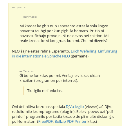
qwertz:
eurimaco:
Mi kredas ke ghis nun Esperanto estas la sola lingvo
povanta tauhgi por kunigighi la homaro. Pri tio ni
havas sufichajn provojn. Ni ne devos nei chi tion. Mi
reale kredas ke vi kongruas kun mi. Chu mi divenis?
NEO ŝajne estas rafina Esperanto.
Erich Weferling: Einführung
in die internationale Sprache NEO
(germane)
Terano:
Ĝi bone funkcias por mi. Verŝajne vi uzas oldan
krozilon (programon por interret).
Tiu ligilo ne funkcias.
Oni definitiva bezonas speciala
DjVu legilo
(viewer) aŭ DjVu
retfoliumilo kromprogramo (plug-in). Eble vi povus uzi "pdf
printer" programilo por facila kreado de pli multe diskoniĝis
pdf-formaton. (
FreePDF
,
Bullzip PDF Printer
k.t.p.)