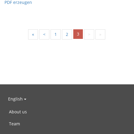
PDF erzeugen
3
«
<
1
2
>
»
English
About us
Team