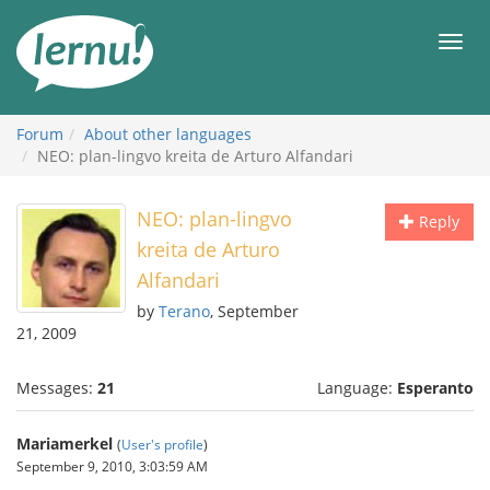
Skip
to
Men
the
content
Forum
About other languages
NEO: plan-lingvo kreita de Arturo Alfandari
NEO: plan-lingvo
Reply
kreita de Arturo
Alfandari
by
Terano
, September
21, 2009
Messages:
21
Language:
Esperanto
Mariamerkel
(
User's profile
)
September 9, 2010, 3:03:59 AM