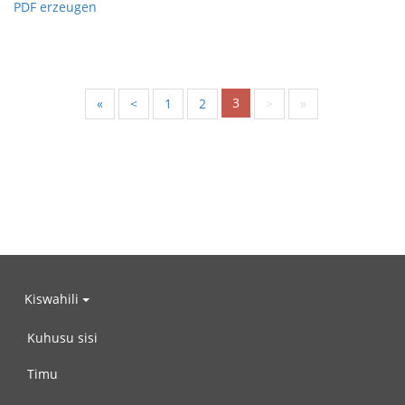
PDF erzeugen
3
«
<
1
2
>
»
Kiswahili
Kuhusu sisi
Timu