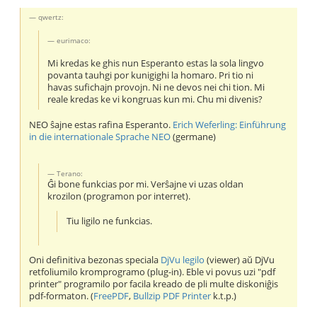
qwertz:
eurimaco:
Mi kredas ke ghis nun Esperanto estas la sola lingvo
povanta tauhgi por kunigighi la homaro. Pri tio ni
havas sufichajn provojn. Ni ne devos nei chi tion. Mi
reale kredas ke vi kongruas kun mi. Chu mi divenis?
NEO ŝajne estas rafina Esperanto.
Erich Weferling: Einführung
in die internationale Sprache NEO
(germane)
Terano:
Ĝi bone funkcias por mi. Verŝajne vi uzas oldan
krozilon (programon por interret).
Tiu ligilo ne funkcias.
Oni definitiva bezonas speciala
DjVu legilo
(viewer) aŭ DjVu
retfoliumilo kromprogramo (plug-in). Eble vi povus uzi "pdf
printer" programilo por facila kreado de pli multe diskoniĝis
pdf-formaton. (
FreePDF
,
Bullzip PDF Printer
k.t.p.)