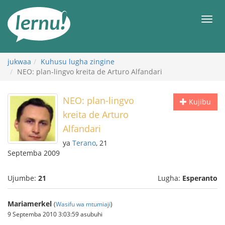
Kwa
maudhui
orod
jukwaa
Kuhusu lugha zingine
NEO: plan-lingvo kreita de Arturo Alfandari
NEO: plan-lingvo
Kujibu
kreita de Arturo
Alfandari
ya
Terano
, 21
Septemba 2009
Ujumbe:
21
Lugha:
Esperanto
Mariamerkel
(
Wasifu wa mtumiaji
)
9 Septemba 2010 3:03:59 asubuhi