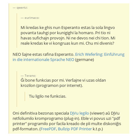
qwertz:
eurimaco:
Mi kredas ke ghis nun Esperanto estas la sola lingvo
povanta tauhgi por kunigighi la homaro. Pri tio ni
havas sufichajn provojn. Ni ne devos nei chi tion. Mi
reale kredas ke vi kongruas kun mi. Chu mi divenis?
NEO ŝajne estas rafina Esperanto.
Erich Weferling: Einführung
in die internationale Sprache NEO
(germane)
Terano:
Ĝi bone funkcias por mi. Verŝajne vi uzas oldan
krozilon (programon por interret).
Tiu ligilo ne funkcias.
Oni definitiva bezonas speciala
DjVu legilo
(viewer) aŭ DjVu
retfoliumilo kromprogramo (plug-in). Eble vi povus uzi "pdf
printer" programilo por facila kreado de pli multe diskoniĝis
pdf-formaton. (
FreePDF
,
Bullzip PDF Printer
k.t.p.)