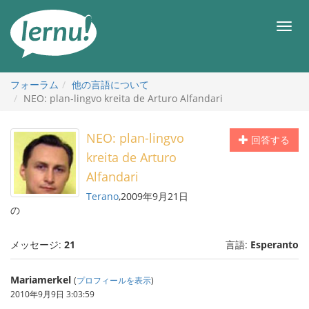
目
次
メ
へ
ニ
ュ
ー
フォーラム
他の言語について
NEO: plan-lingvo kreita de Arturo Alfandari
NEO: plan-lingvo
回答する
kreita de Arturo
Alfandari
Terano
,2009年9月21日
の
メッセージ:
21
言語:
Esperanto
Mariamerkel
(
プロフィールを表示
)
2010年9月9日 3:03:59