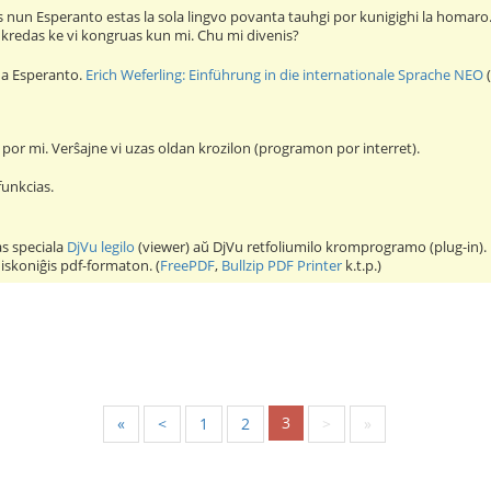
s nun Esperanto estas la sola lingvo povanta tauhgi por kunigighi la homaro. 
le kredas ke vi kongruas kun mi. Chu mi divenis?
na Esperanto.
Erich Weferling: Einführung in die internationale Sprache NEO
 por mi. Verŝajne vi uzas oldan krozilon (programon por interret).
 funkcias.
as speciala
DjVu legilo
(viewer) aŭ DjVu retfoliumilo kromprogramo (plug-in). E
iskoniĝis pdf-formaton. (
FreePDF
,
Bullzip PDF Printer
k.t.p.)
3
«
<
1
2
>
»