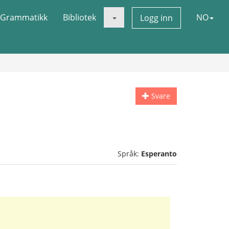
Grammatikk
Bibliotek
NO
Logg inn
Svare
Språk:
Esperanto