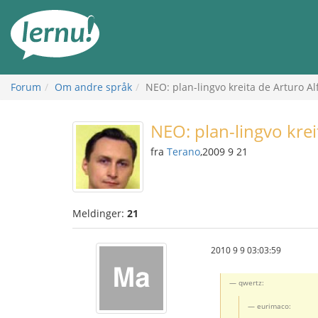
Til
innholdet
Forum
Om andre språk
NEO: plan-lingvo kreita de Arturo Al
NEO: plan-lingvo krei
fra
Terano
,2009 9 21
Meldinger:
21
2010 9 9 03:03:59
qwertz:
eurimaco: