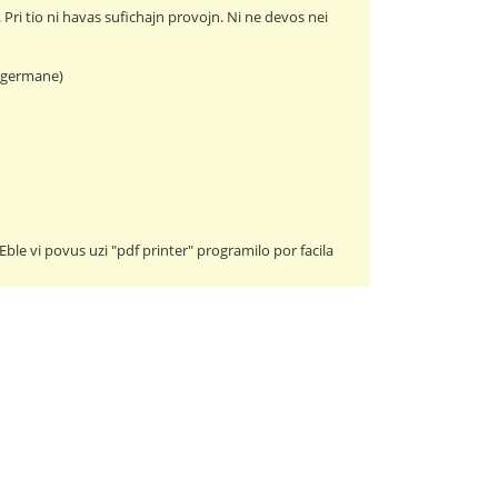
Pri tio ni havas sufichajn provojn. Ni ne devos nei
(germane)
ble vi povus uzi "pdf printer" programilo por facila