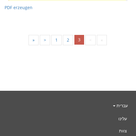
PDF erzeugen
3
«
<
1
2
>
»
עברית
עלינו
צוות