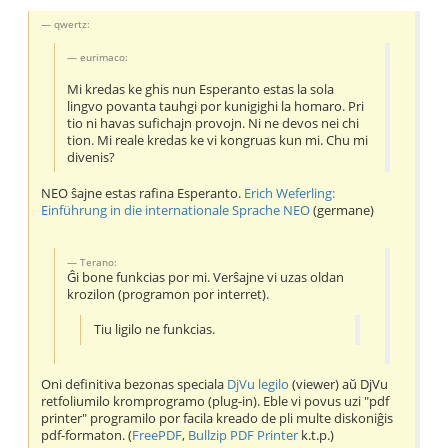
qwertz:
eurimaco:
Mi kredas ke ghis nun Esperanto estas la sola
lingvo povanta tauhgi por kunigighi la homaro. Pri
tio ni havas sufichajn provojn. Ni ne devos nei chi
tion. Mi reale kredas ke vi kongruas kun mi. Chu mi
divenis?
NEO ŝajne estas rafina Esperanto.
Erich Weferling:
Einführung in die internationale Sprache NEO
(germane)
Terano:
Ĝi bone funkcias por mi. Verŝajne vi uzas oldan
krozilon (programon por interret).
Tiu ligilo ne funkcias.
Oni definitiva bezonas speciala
DjVu legilo
(viewer) aŭ DjVu
retfoliumilo kromprogramo (plug-in). Eble vi povus uzi "pdf
printer" programilo por facila kreado de pli multe diskoniĝis
pdf-formaton. (
FreePDF
,
Bullzip PDF Printer
k.t.p.)