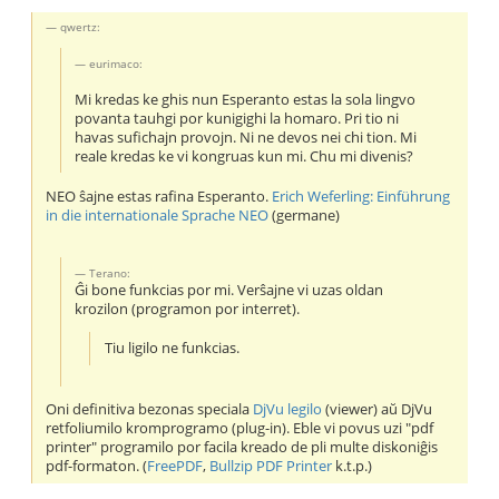
qwertz:
eurimaco:
Mi kredas ke ghis nun Esperanto estas la sola lingvo
povanta tauhgi por kunigighi la homaro. Pri tio ni
havas sufichajn provojn. Ni ne devos nei chi tion. Mi
reale kredas ke vi kongruas kun mi. Chu mi divenis?
NEO ŝajne estas rafina Esperanto.
Erich Weferling: Einführung
in die internationale Sprache NEO
(germane)
Terano:
Ĝi bone funkcias por mi. Verŝajne vi uzas oldan
krozilon (programon por interret).
Tiu ligilo ne funkcias.
Oni definitiva bezonas speciala
DjVu legilo
(viewer) aŭ DjVu
retfoliumilo kromprogramo (plug-in). Eble vi povus uzi "pdf
printer" programilo por facila kreado de pli multe diskoniĝis
pdf-formaton. (
FreePDF
,
Bullzip PDF Printer
k.t.p.)