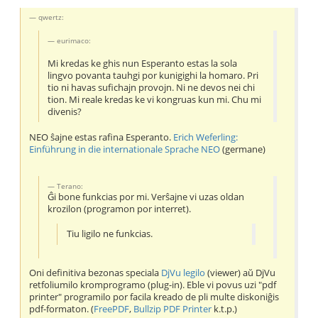
qwertz:
eurimaco:
Mi kredas ke ghis nun Esperanto estas la sola
lingvo povanta tauhgi por kunigighi la homaro. Pri
tio ni havas sufichajn provojn. Ni ne devos nei chi
tion. Mi reale kredas ke vi kongruas kun mi. Chu mi
divenis?
NEO ŝajne estas rafina Esperanto.
Erich Weferling:
Einführung in die internationale Sprache NEO
(germane)
Terano:
Ĝi bone funkcias por mi. Verŝajne vi uzas oldan
krozilon (programon por interret).
Tiu ligilo ne funkcias.
Oni definitiva bezonas speciala
DjVu legilo
(viewer) aŭ DjVu
retfoliumilo kromprogramo (plug-in). Eble vi povus uzi "pdf
printer" programilo por facila kreado de pli multe diskoniĝis
pdf-formaton. (
FreePDF
,
Bullzip PDF Printer
k.t.p.)