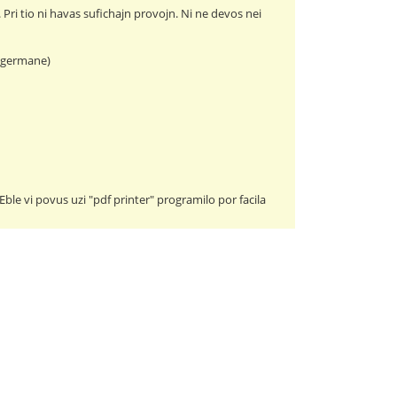
Pri tio ni havas sufichajn provojn. Ni ne devos nei
(germane)
ble vi povus uzi "pdf printer" programilo por facila