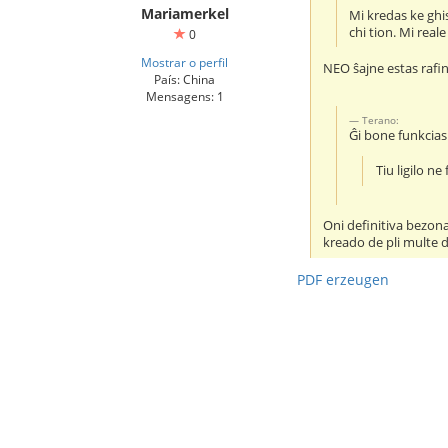
Mariamerkel
Mi kredas ke ghi
chi tion. Mi rea
0
Mostrar o perfil
NEO ŝajne estas rafi
País: China
Mensagens: 1
Terano:
Ĝi bone funkcias
Tiu ligilo ne
Oni definitiva bezon
kreado de pli multe d
PDF erzeugen