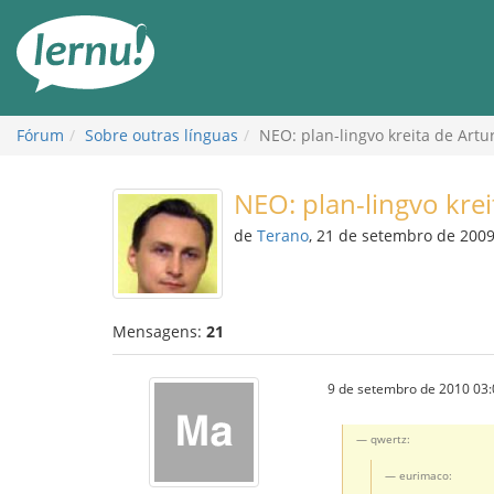
Ir
ao
conteúdo
Fórum
Sobre outras línguas
NEO: plan-lingvo kreita de Artu
NEO: plan-lingvo krei
de
Terano
, 21 de setembro de 200
Mensagens:
21
9 de setembro de 2010 03:
qwertz:
eurimaco: