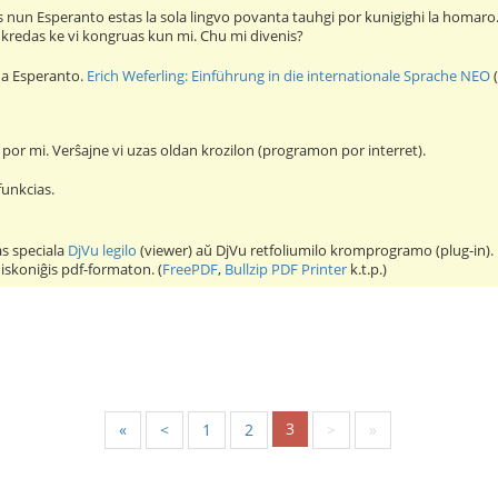
s nun Esperanto estas la sola lingvo povanta tauhgi por kunigighi la homaro. 
le kredas ke vi kongruas kun mi. Chu mi divenis?
na Esperanto.
Erich Weferling: Einführung in die internationale Sprache NEO
 por mi. Verŝajne vi uzas oldan krozilon (programon por interret).
 funkcias.
as speciala
DjVu legilo
(viewer) aŭ DjVu retfoliumilo kromprogramo (plug-in). E
iskoniĝis pdf-formaton. (
FreePDF
,
Bullzip PDF Printer
k.t.p.)
3
«
<
1
2
>
»