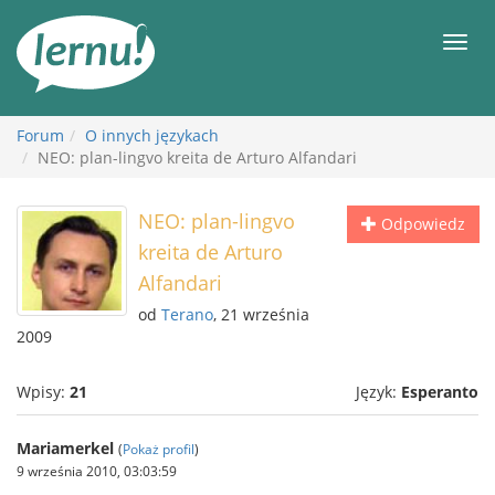
Więcej
Men
Forum
O innych językach
NEO: plan-lingvo kreita de Arturo Alfandari
NEO: plan-lingvo
Odpowiedz
kreita de Arturo
Alfandari
od
Terano
, 21 września
2009
Wpisy:
21
Język:
Esperanto
Mariamerkel
(
Pokaż profil
)
9 września 2010, 03:03:59