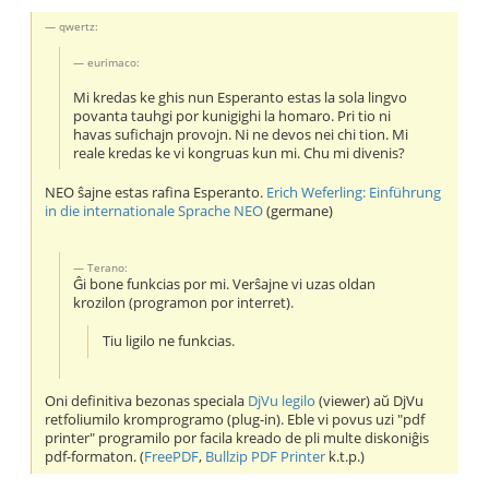
qwertz:
eurimaco:
Mi kredas ke ghis nun Esperanto estas la sola lingvo
povanta tauhgi por kunigighi la homaro. Pri tio ni
havas sufichajn provojn. Ni ne devos nei chi tion. Mi
reale kredas ke vi kongruas kun mi. Chu mi divenis?
NEO ŝajne estas rafina Esperanto.
Erich Weferling: Einführung
in die internationale Sprache NEO
(germane)
Terano:
Ĝi bone funkcias por mi. Verŝajne vi uzas oldan
krozilon (programon por interret).
Tiu ligilo ne funkcias.
Oni definitiva bezonas speciala
DjVu legilo
(viewer) aŭ DjVu
retfoliumilo kromprogramo (plug-in). Eble vi povus uzi "pdf
printer" programilo por facila kreado de pli multe diskoniĝis
pdf-formaton. (
FreePDF
,
Bullzip PDF Printer
k.t.p.)