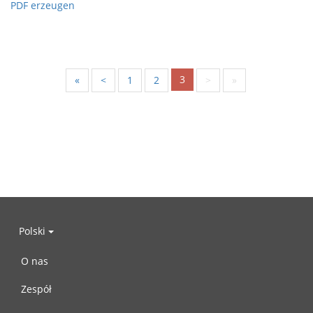
PDF erzeugen
3
«
<
1
2
>
»
Polski
O nas
Zespół