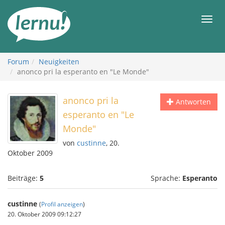
Zum
Inhalt
Men
Forum
Neuigkeiten
anonco pri la esperanto en "Le Monde"
anonco pri la
Antworten
esperanto en "Le
Monde"
von
custinne
, 20.
Oktober 2009
Beiträge:
5
Sprache:
Esperanto
custinne
(
Profil anzeigen
)
20. Oktober 2009 09:12:27