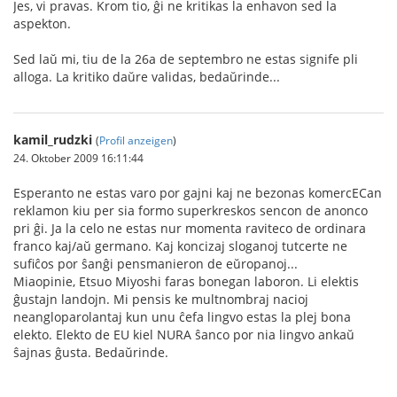
Jes, vi pravas. Krom tio, ĝi ne kritikas la enhavon sed la
aspekton.
Sed laŭ mi, tiu de la 26a de septembro ne estas signife pli
alloga. La kritiko daŭre validas, bedaŭrinde...
kamil_rudzki
(
Profil anzeigen
)
24. Oktober 2009 16:11:44
Esperanto ne estas varo por gajni kaj ne bezonas komercECan
reklamon kiu per sia formo superkreskos sencon de anonco
pri ĝi. Ja la celo ne estas nur momenta raviteco de ordinara
franco kaj/aŭ germano. Kaj koncizaj sloganoj tutcerte ne
sufiĉos por ŝanĝi pensmanieron de eŭropanoj...
Miaopinie, Etsuo Miyoshi faras bonegan laboron. Li elektis
ĝustajn landojn. Mi pensis ke multnombraj nacioj
neangloparolantaj kun unu ĉefa lingvo estas la plej bona
elekto. Elekto de EU kiel NURA ŝanco por nia lingvo ankaŭ
ŝajnas ĝusta. Bedaŭrinde.