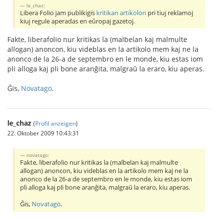
le_chaz:
Libera Folio jam publikigis
kritikan artikolon
pri tiuj reklamoj
kiuj regule aperadas en eŭropaj gazetoj.
Fakte, liberafolio nur kritikas la (malbelan kaj malmulte
allogan) anoncon, kiu videblas en la artikolo mem kaj ne la
anonco de la 26-a de septembro en le monde, kiu estas iom
pli alloga kaj pli bone aranĝita, malgraŭ la eraro, kiu aperas.
Ĝis,
Novatago
.
le_chaz
(
Profil anzeigen
)
22. Oktober 2009 10:43:31
novatago:
Fakte, liberafolio nur kritikas la (malbelan kaj malmulte
allogan) anoncon, kiu videblas en la artikolo mem kaj ne la
anonco de la 26-a de septembro en le monde, kiu estas iom
pli alloga kaj pli bone aranĝita, malgraŭ la eraro, kiu aperas.
Ĝis,
Novatago
.