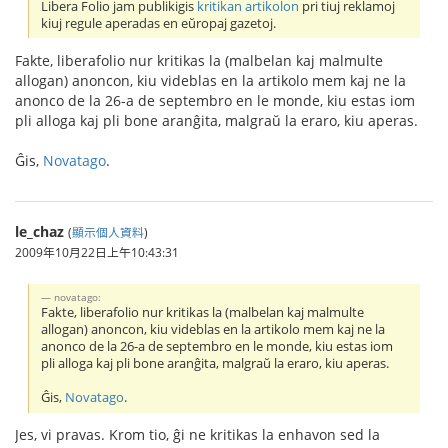
Libera Folio jam publikigis
kritikan artikolon
pri tiuj reklamoj
kiuj regule aperadas en eŭropaj gazetoj.
Fakte, liberafolio nur kritikas la (malbelan kaj malmulte
allogan) anoncon, kiu videblas en la artikolo mem kaj ne la
anonco de la 26-a de septembro en le monde, kiu estas iom
pli alloga kaj pli bone aranĝita, malgraŭ la eraro, kiu aperas.
Ĝis,
Novatago
.
le_chaz
(
顯示個人資料
)
2009年10月22日上午10:43:31
novatago:
Fakte, liberafolio nur kritikas la (malbelan kaj malmulte
allogan) anoncon, kiu videblas en la artikolo mem kaj ne la
anonco de la 26-a de septembro en le monde, kiu estas iom
pli alloga kaj pli bone aranĝita, malgraŭ la eraro, kiu aperas.
Ĝis,
Novatago
.
Jes, vi pravas. Krom tio, ĝi ne kritikas la enhavon sed la