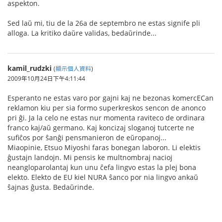
aspekton.
Sed laŭ mi, tiu de la 26a de septembro ne estas signife pli
alloga. La kritiko daŭre validas, bedaŭrinde...
kamil_rudzki
(
顯示個人資料
)
2009年10月24日下午4:11:44
Esperanto ne estas varo por gajni kaj ne bezonas komercECan
reklamon kiu per sia formo superkreskos sencon de anonco
pri ĝi. Ja la celo ne estas nur momenta raviteco de ordinara
franco kaj/aŭ germano. Kaj koncizaj sloganoj tutcerte ne
sufiĉos por ŝanĝi pensmanieron de eŭropanoj...
Miaopinie, Etsuo Miyoshi faras bonegan laboron. Li elektis
ĝustajn landojn. Mi pensis ke multnombraj nacioj
neangloparolantaj kun unu ĉefa lingvo estas la plej bona
elekto. Elekto de EU kiel NURA ŝanco por nia lingvo ankaŭ
ŝajnas ĝusta. Bedaŭrinde.