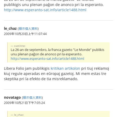
publikigis unu plenan paĝon de anonco pri la esperanto.
http://www.esperanto-sat.info/article1488.html
le_chaz
(
顯示個人資料
)
2009年10月20日上午11:07:44
custinne:
La 26-an de septembro, la franca gazeto "Le Monde" publikis
unu plenan paĝon de anonco pri la esperanto.
http://www.esperanto-sat.info/article1488.html
Libera Folio jam publikigis
kritikan artikolon
pri tiuj reklamoj
kiuj regule aperadas en eŭropaj gazetoj. Mi mem estas tre
skeptika pri la efekto de tia misreklamado.
novatago
(
顯示個人資料
)
2009年10月21日下午7:05:24
le_chaz: