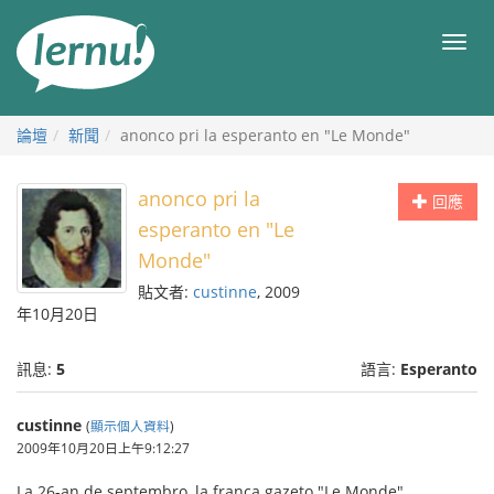
前
往
目
目
錄
錄
論壇
新聞
anonco pri la esperanto en "Le Monde"
anonco pri la
回應
esperanto en "Le
Monde"
貼文者:
custinne
, 2009
年10月20日
訊息:
5
語言:
Esperanto
custinne
(
顯示個人資料
)
2009年10月20日上午9:12:27
La 26-an de septembro, la franca gazeto "Le Monde"