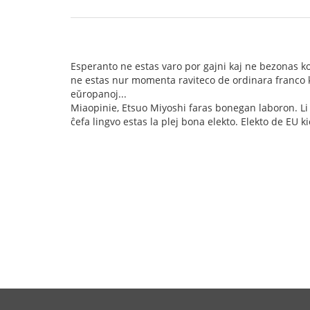
Esperanto ne estas varo por gajni kaj ne bezonas k
ne estas nur momenta raviteco de ordinara franco k
eŭropanoj...
Miaopinie, Etsuo Miyoshi faras bonegan laboron. Li
ĉefa lingvo estas la plej bona elekto. Elekto de EU