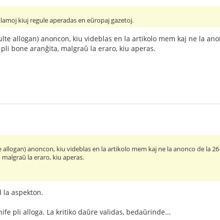
eklamoj kiuj regule aperadas en eŭropaj gazetoj.
multe allogan) anoncon, kiu videblas en la artikolo mem kaj ne la an
pli bone aranĝita, malgraŭ la eraro, kiu aperas.
lte allogan) anoncon, kiu videblas en la artikolo mem kaj ne la anonco de la 
, malgraŭ la eraro, kiu aperas.
d la aspekton.
fe pli alloga. La kritiko daŭre validas, bedaŭrinde...