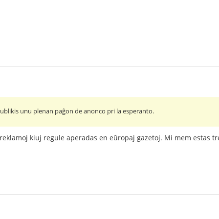
ublikis unu plenan paĝon de anonco pri la esperanto.
 reklamoj kiuj regule aperadas en eŭropaj gazetoj. Mi mem estas tre