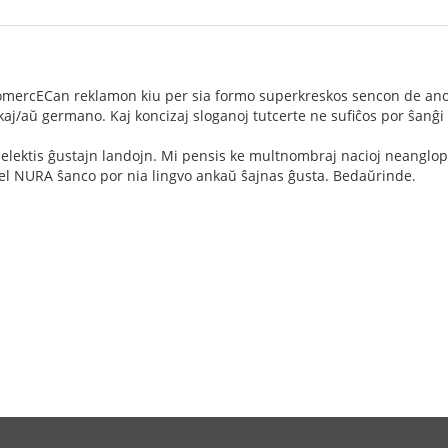
omercECan reklamon kiu per sia formo superkreskos sencon de anonc
aj/aŭ germano. Kaj koncizaj sloganoj tutcerte ne sufiĉos por ŝan
 elektis ĝustajn landojn. Mi pensis ke multnombraj nacioj neanglo
 kiel NURA ŝanco por nia lingvo ankaŭ ŝajnas ĝusta. Bedaŭrinde.