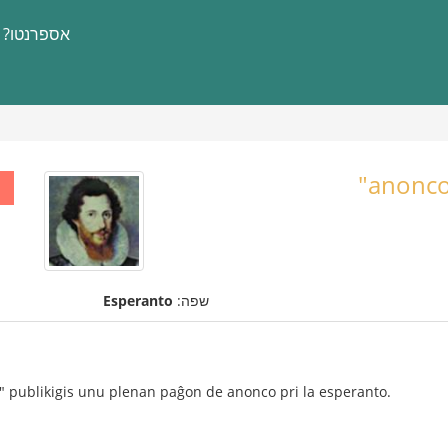
אספרנטו?
anonco
שפה:
Esperanto
" publikigis unu plenan paĝon de anonco pri la esperanto.