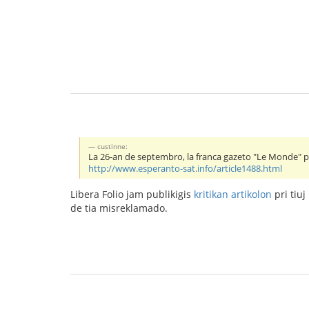
custinne:
La 26-an de septembro, la franca gazeto "Le Monde" p
http://www.esperanto-sat.info/article1488.html
Libera Folio jam publikigis
kritikan artikolon
pri tiuj
de tia misreklamado.