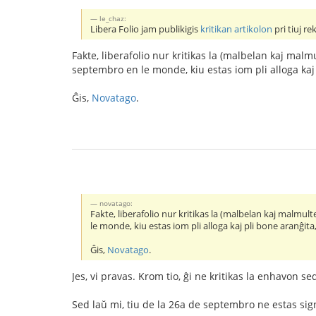
le_chaz:
Libera Folio jam publikigis
kritikan artikolon
pri tiuj r
Fakte, liberafolio nur kritikas la (malbelan kaj mal
septembro en le monde, kiu estas iom pli alloga kaj 
Ĝis,
Novatago
.
novatago:
Fakte, liberafolio nur kritikas la (malbelan kaj malmu
le monde, kiu estas iom pli alloga kaj pli bone aranĝita
Ĝis,
Novatago
.
Jes, vi pravas. Krom tio, ĝi ne kritikas la enhavon se
Sed laŭ mi, tiu de la 26a de septembro ne estas signi