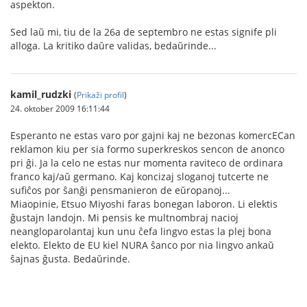
aspekton.
Sed laŭ mi, tiu de la 26a de septembro ne estas signife pli
alloga. La kritiko daŭre validas, bedaŭrinde...
kamil_rudzki
(
Prikaži profil
)
24. oktober 2009 16:11:44
Esperanto ne estas varo por gajni kaj ne bezonas komercECan
reklamon kiu per sia formo superkreskos sencon de anonco
pri ĝi. Ja la celo ne estas nur momenta raviteco de ordinara
franco kaj/aŭ germano. Kaj koncizaj sloganoj tutcerte ne
sufiĉos por ŝanĝi pensmanieron de eŭropanoj...
Miaopinie, Etsuo Miyoshi faras bonegan laboron. Li elektis
ĝustajn landojn. Mi pensis ke multnombraj nacioj
neangloparolantaj kun unu ĉefa lingvo estas la plej bona
elekto. Elekto de EU kiel NURA ŝanco por nia lingvo ankaŭ
ŝajnas ĝusta. Bedaŭrinde.