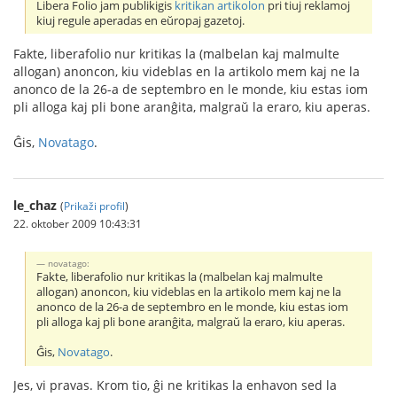
Libera Folio jam publikigis
kritikan artikolon
pri tiuj reklamoj
kiuj regule aperadas en eŭropaj gazetoj.
Fakte, liberafolio nur kritikas la (malbelan kaj malmulte
allogan) anoncon, kiu videblas en la artikolo mem kaj ne la
anonco de la 26-a de septembro en le monde, kiu estas iom
pli alloga kaj pli bone aranĝita, malgraŭ la eraro, kiu aperas.
Ĝis,
Novatago
.
le_chaz
(
Prikaži profil
)
22. oktober 2009 10:43:31
novatago:
Fakte, liberafolio nur kritikas la (malbelan kaj malmulte
allogan) anoncon, kiu videblas en la artikolo mem kaj ne la
anonco de la 26-a de septembro en le monde, kiu estas iom
pli alloga kaj pli bone aranĝita, malgraŭ la eraro, kiu aperas.
Ĝis,
Novatago
.
Jes, vi pravas. Krom tio, ĝi ne kritikas la enhavon sed la