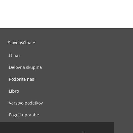
Slovenščina
O nas
Delovna skupina
Podprite nas
Libro
Varstvo podatkov
Pogoji uporabe
Navežite stik z nami