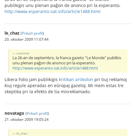
publikigis unu plenan paĝon de anonco pri la esperanto.
http://www.esperanto-sat.info/article1488.html
le_chaz
(
Prikaži profil
)
20. oktober 2009 11:07:44
custinne:
La 26-an de septembro, la franca gazeto "Le Monde" publikis
unu plenan paĝon de anonco pri la esperanto.
http://www.esperanto-sat.info/article1488.html
Libera Folio jam publikigis
kritikan artikolon
pri tiuj reklamoj
kiuj regule aperadas en eŭropaj gazetoj. Mi mem estas tre
skeptika pri la efekto de tia misreklamado.
novatago
(
Prikaži profil
)
21. oktober 2009 19:05:24
le_chaz: