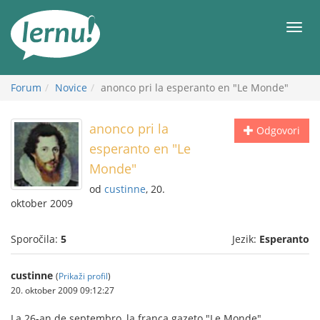
K
vsebini
Meni
Forum
Novice
anonco pri la esperanto en "Le Monde"
anonco pri la
Odgovori
esperanto en "Le
Monde"
od
custinne
, 20.
oktober 2009
Sporočila:
5
Jezik:
Esperanto
custinne
(
Prikaži profil
)
20. oktober 2009 09:12:27
La 26-an de septembro, la franca gazeto "Le Monde"