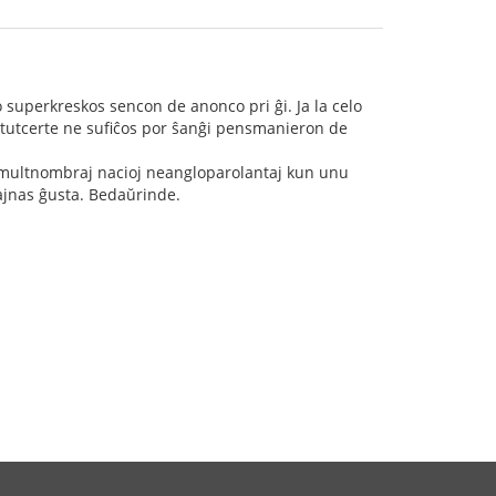
superkreskos sencon de anonco pri ĝi. Ja la celo
 tutcerte ne sufiĉos por ŝanĝi pensmanieron de
e multnombraj nacioj neangloparolantaj kun unu
ŝajnas ĝusta. Bedaŭrinde.