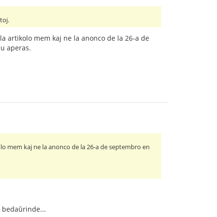
toj.
 la artikolo mem kaj ne la anonco de la 26-a de
iu aperas.
ikolo mem kaj ne la anonco de la 26-a de septembro en
, bedaŭrinde...