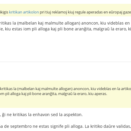
ikigis
kritikan artikolon
pri tiuj reklamoj kiuj regule aperadas en eŭropaj gaze
 kritikas la (malbelan kaj malmulte allogan) anoncon, kiu videblas en
 kiu estas iom pli alloga kaj pli bone aranĝita, malgraŭ la eraro, k
r kritikas la (malbelan kaj malmulte allogan) anoncon, kiu videblas en la art
m pli alloga kaj pli bone aranĝita, malgraŭ la eraro, kiu aperas.
o, ĝi ne kritikas la enhavon sed la aspekton.
6a de septembro ne estas signife pli alloga. La kritiko daŭre validas