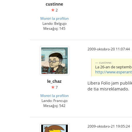
custinne
2
Montri la profilon
Lando: Belgujo
Mesaĝoj: 145
2009-oktobro-20 11:07:44
custinne:
La 26-an de septembr
http://www.esperanto
le_chaz
Libera Folio jam publi
7
de tia misreklamado.
Montri la profilon
Lando: Francujo
Mesaĝoj: 542
2009-oktobro-21 19:05:24