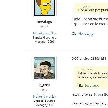
le_chaz:
Libera Folio jam publ
Fakte, liberafolio nur
novatago
septembro en le monde,
48
Ĝis,
Novatago
.
Montri la profilon
Lando: Hispanujo
Mesaĝoj: 2696
2009-oktobro-22 10:43:31
novatago:
Fakte, liberafolio nu
le monde, kiu estas io
le_chaz
Ĝis,
Novatago
.
7
Jes, vi pravas. Krom ti
Montri la profilon
Lando: Francujo
Sed laŭ mi, tiu de la 2
Mesaĝoj: 542