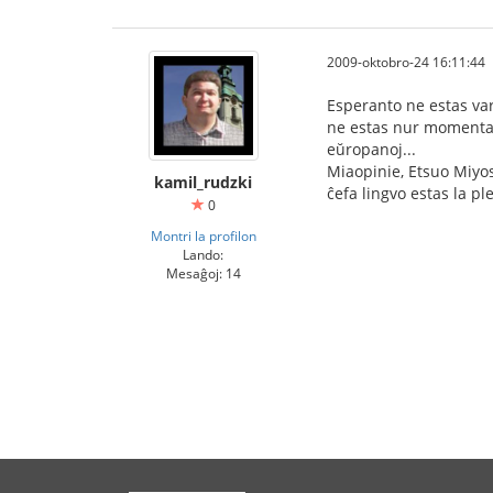
2009-oktobro-24 16:11:44
Esperanto ne estas var
ne estas nur momenta 
eŭropanoj...
Miaopinie, Etsuo Miyo
kamil_rudzki
ĉefa lingvo estas la p
0
Montri la profilon
Lando:
Mesaĝoj: 14