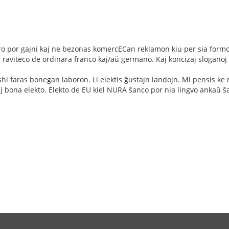
o por gajni kaj ne bezonas komercECan reklamon kiu per sia formo 
raviteco de ordinara franco kaj/aŭ germano. Kaj koncizaj sloganoj
shi faras bonegan laboron. Li elektis ĝustajn landojn. Mi pensis k
lej bona elekto. Elekto de EU kiel NURA ŝanco por nia lingvo ankaŭ 