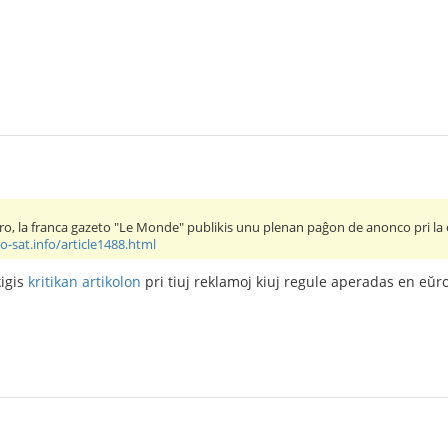
o, la franca gazeto "Le Monde" publikis unu plenan paĝon de anonco pri la
-sat.info/article1488.html
kigis
kritikan artikolon
pri tiuj reklamoj kiuj regule aperadas en eŭro