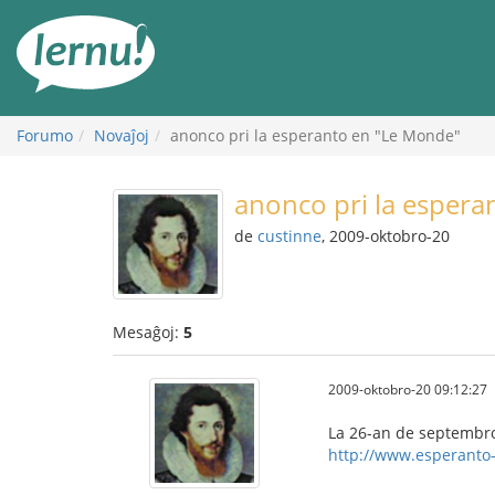
Al
la
enhavo
Forumo
Novaĵoj
anonco pri la esperanto en "Le Monde"
anonco pri la espera
de
custinne
, 2009-oktobro-20
Mesaĝoj:
5
2009-oktobro-20 09:12:27
La 26-an de septembro
http://www.esperanto-