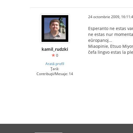
24 octombrie 2009, 16:11:
Esperanto ne estas var
ne estas nur momenta 
eŭropanoj...
Miaopinie, Etsuo Miyo
kamil_rudzki
ĉefa lingvo estas la p
0
Arată profil
Țară:
Contribuții/Mesaje: 14