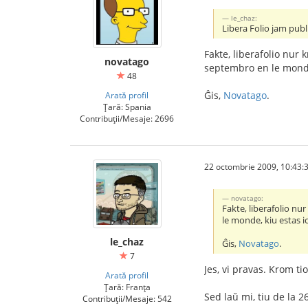
le_chaz:
Libera Folio jam publ
Fakte, liberafolio nur
novatago
septembro en le monde,
48
Ĝis,
Novatago
.
Arată profil
Țară: Spania
Contribuții/Mesaje: 2696
22 octombrie 2009, 10:43:
novatago:
Fakte, liberafolio nu
le monde, kiu estas io
le_chaz
Ĝis,
Novatago
.
7
Jes, vi pravas. Krom ti
Arată profil
Țară: Franța
Sed laŭ mi, tiu de la 2
Contribuții/Mesaje: 542