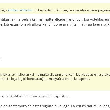
ikigis
kritikan artikolon
pri tiuj reklamoj kiuj regule aperadas en eŭropaj gaze
 kritikas la (malbelan kaj malmulte allogan) anoncon, kiu videblas en
 kiu estas iom pli alloga kaj pli bone aranĝita, malgraŭ la eraro, k
31
r kritikas la (malbelan kaj malmulte allogan) anoncon, kiu videblas en la art
m pli alloga kaj pli bone aranĝita, malgraŭ la eraro, kiu aperas.
o, ĝi ne kritikas la enhavon sed la aspekton.
6a de septembro ne estas signife pli alloga. La kritiko daŭre validas