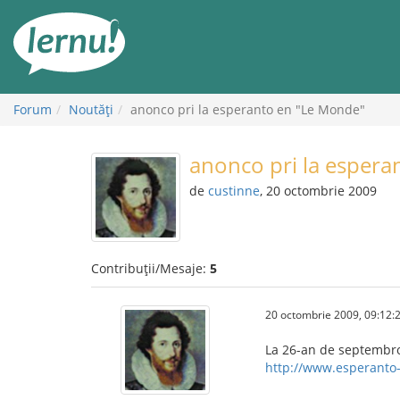
Mergi
la
conținut
Forum
Noutăţi
anonco pri la esperanto en "Le Monde"
anonco pri la espera
de
custinne
, 20 octombrie 2009
Contribuții/Mesaje:
5
20 octombrie 2009, 09:12:
La 26-an de septembro
http://www.esperanto-