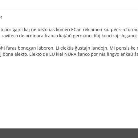
44
o por gajni kaj ne bezonas komercECan reklamon kiu per sia formo 
raviteco de ordinara franco kaj/aŭ germano. Kaj koncizaj sloganoj
shi faras bonegan laboron. Li elektis ĝustajn landojn. Mi pensis k
lej bona elekto. Elekto de EU kiel NURA ŝanco por nia lingvo ankaŭ 