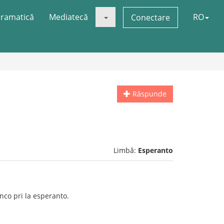
ramatică
Mediatecă
RO
Conectare
Răspunde
Limbă:
Esperanto
co pri la esperanto.