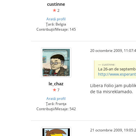
custinne
2
Arată profil
Țară: Belgia
Contribuții/Mesaje: 145
20 octombrie 2009, 11:07:
custinne:
La 26-an de septembr
http://www.esperanto
le_chaz
Libera Folio jam publi
7
de tia misreklamado.
Arată profil
Țară: Franța
Contribuții/Mesaje: 542
21 octombrie 2009, 19:05: