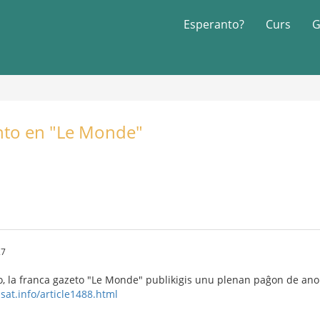
Esperanto?
Curs
G
nto en "Le Monde"
27
, la franca gazeto "Le Monde" publikigis unu plenan paĝon de anon
sat.info/article1488.html