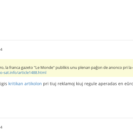
44
o, la franca gazeto "Le Monde" publikis unu plenan paĝon de anonco pri la
-sat.info/article1488.html
kigis
kritikan artikolon
pri tiuj reklamoj kiuj regule aperadas en eŭro
24