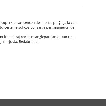
superkreskos sencon de anonco pri ĝi. Ja la celo
 tutcerte ne sufiĉos por ŝanĝi pensmanieron de
e multnombraj nacioj neangloparolantaj kun unu
ŝajnas ĝusta. Bedaŭrinde.