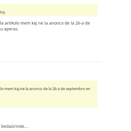
toj.
 la artikolo mem kaj ne la anonco de la 26-a de
iu aperas.
ikolo mem kaj ne la anonco de la 26-a de septembro en
, bedaŭrinde...