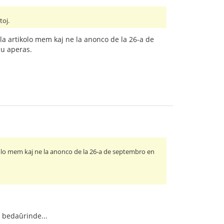
toj.
 la artikolo mem kaj ne la anonco de la 26-a de
iu aperas.
ikolo mem kaj ne la anonco de la 26-a de septembro en
, bedaŭrinde...