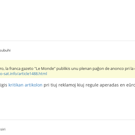
subuhi
o, la franca gazeto "Le Monde" publikis unu plenan paĝon de anonco pri la
-sat.info/article1488.html
kigis
kritikan artikolon
pri tiuj reklamoj kiuj regule aperadas en eŭro
siri