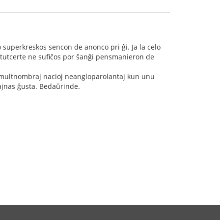
superkreskos sencon de anonco pri ĝi. Ja la celo
 tutcerte ne sufiĉos por ŝanĝi pensmanieron de
e multnombraj nacioj neangloparolantaj kun unu
ŝajnas ĝusta. Bedaŭrinde.