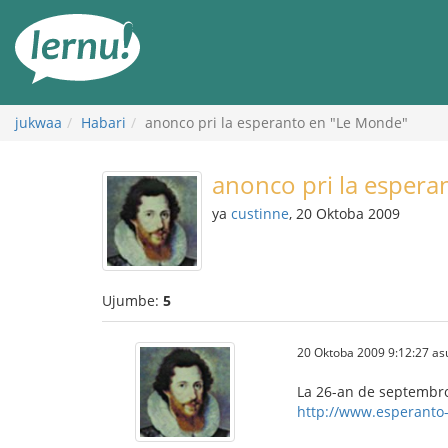
Kwa
maudhui
jukwaa
Habari
anonco pri la esperanto en "Le Monde"
anonco pri la espera
ya
custinne
, 20 Oktoba 2009
Ujumbe:
5
20 Oktoba 2009 9:12:27 as
La 26-an de septembro
http://www.esperanto-