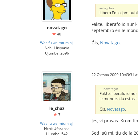
le_chaz:
Libera Folio jam publ
Fakte, liberafolio nur
novatago
septembro en le monde,
48
Ĝis,
Novatago
.
Wasifu wa mtumiaji
Nchi: Hispania
Ujumbe: 2696
22 Oktoba 2009 10:43:31 a
novatago:
Fakte, liberafolio nu
le monde, kiu estas io
le_chaz
Ĝis,
Novatago
.
7
Jes, vi pravas. Krom ti
Wasifu wa mtumiaji
Nchi: Ufaransa
Sed laŭ mi, tiu de la 2
Ujumbe: 542