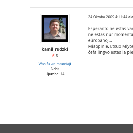
24 Oktoba 2009 4:11:44 ala
Esperanto ne estas var
ne estas nur momenta 
eŭropanoj...
Miaopinie, Etsuo Miyo
kamil_rudzki
ĉefa lingvo estas la p
0
Wasifu wa mtumiaji
Nchi:
Ujumbe: 14