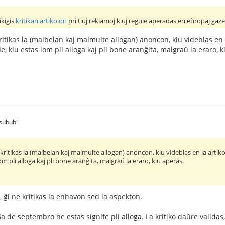
ikigis
kritikan artikolon
pri tiuj reklamoj kiuj regule aperadas en eŭropaj gaze
 kritikas la (malbelan kaj malmulte allogan) anoncon, kiu videblas en
 kiu estas iom pli alloga kaj pli bone aranĝita, malgraŭ la eraro, k
subuhi
r kritikas la (malbelan kaj malmulte allogan) anoncon, kiu videblas en la art
m pli alloga kaj pli bone aranĝita, malgraŭ la eraro, kiu aperas.
o, ĝi ne kritikas la enhavon sed la aspekton.
6a de septembro ne estas signife pli alloga. La kritiko daŭre validas