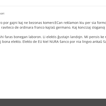
siri
o por gajni kaj ne bezonas komercECan reklamon kiu per sia formo 
raviteco de ordinara franco kaj/aŭ germano. Kaj koncizaj sloganoj
shi faras bonegan laboron. Li elektis ĝustajn landojn. Mi pensis k
lej bona elekto. Elekto de EU kiel NURA ŝanco por nia lingvo ankaŭ 