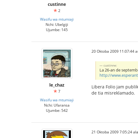
custinne
2
Wasifu wa mtumiaji
Nchi: Ubelgiji
Ujumbe: 145
20 Oktoba 2009 11:07:44 a
custinne:
La 26-an de septembr
http://www.esperanto
le_chaz
Libera Folio jam publi
7
de tia misreklamado.
Wasifu wa mtumiaji
Nchi: Ufaransa
Ujumbe: 542
21 Oktoba 2009 7:05:24 ala