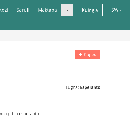
Kozi
Sarufi
Maktaba
SW
Kuingia
Kujibu
Lugha:
Esperanto
co pri la esperanto.