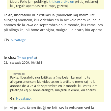
Libera Folio jam publikigis
kritikan artikolon
pri tiuj reklamoj
kiuj regule aperadas en eŭropaj gazetoj.
Fakte, liberafolio nur kritikas la (malbelan kaj malmulte
allogan) anoncon, kiu videblas en la artikolo mem kaj ne la
anonco de la 26-a de septembro en le monde, kiu estas iom
pli alloga kaj pli bone aranĝita, malgraŭ la eraro, kiu aperas.
Ĝis,
Novatago
.
le_chaz
(
Prikaz profila
)
22. listopada 2009. 10:43:31
novatago:
Fakte, liberafolio nur kritikas la (malbelan kaj malmulte
allogan) anoncon, kiu videblas en la artikolo mem kaj ne la
anonco de la 26-a de septembro en le monde, kiu estas iom
pli alloga kaj pli bone aranĝita, malgraŭ la eraro, kiu aperas.
Ĝis,
Novatago
.
Jes, vi pravas. Krom tio, ĝi ne kritikas la enhavon sed la