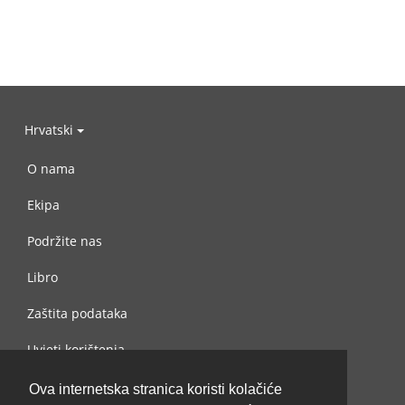
Hrvatski
O nama
Ekipa
Podržite nas
Libro
Zaštita podataka
Uvjeti korištenja
Kontaktiraj nas
Ova internetska stranica koristi kolačiće