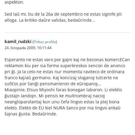
aspekton.
Sed laŭ mi, tiu de la 26a de septembro ne estas signife pli
alloga. La kritiko daŭre validas, bedaŭrinde...
kamil_rudzki
(
Prikaz profila
)
24. listopada 2009. 16:11:44
Esperanto ne estas varo por gajni kaj ne bezonas komercECan
reklamon kiu per sia formo superkreskos sencon de anonco
pri ĝi. Ja la celo ne estas nur momenta raviteco de ordinara
franco kaj/aŭ germano. Kaj koncizaj sloganoj tutcerte ne
sufiĉos por ŝanĝi pensmanieron de eŭropanoj...
Miaopinie, Etsuo Miyoshi faras bonegan laboron. Li elektis
ĝustajn landojn. Mi pensis ke multnombraj nacioj
neangloparolantaj kun unu ĉefa lingvo estas la plej bona
elekto. Elekto de EU kiel NURA ŝanco por nia lingvo ankaŭ
ŝajnas ĝusta. Bedaŭrinde.