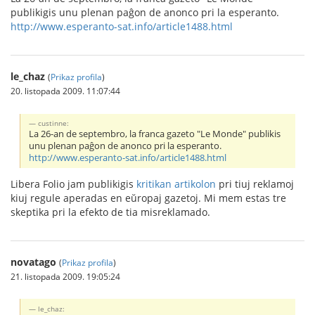
publikigis unu plenan paĝon de anonco pri la esperanto.
http://www.esperanto-sat.info/article1488.html
le_chaz
(
Prikaz profila
)
20. listopada 2009. 11:07:44
custinne:
La 26-an de septembro, la franca gazeto "Le Monde" publikis
unu plenan paĝon de anonco pri la esperanto.
http://www.esperanto-sat.info/article1488.html
Libera Folio jam publikigis
kritikan artikolon
pri tiuj reklamoj
kiuj regule aperadas en eŭropaj gazetoj. Mi mem estas tre
skeptika pri la efekto de tia misreklamado.
novatago
(
Prikaz profila
)
21. listopada 2009. 19:05:24
le_chaz: