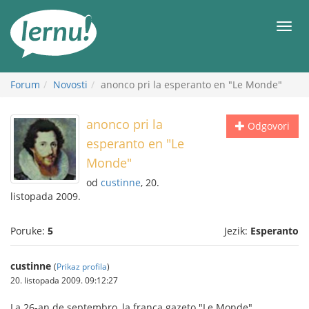
Sadržaj
Meni
Forum
Novosti
anonco pri la esperanto en "Le Monde"
anonco pri la
Odgovori
esperanto en "Le
Monde"
od
custinne
, 20.
listopada 2009.
Poruke:
5
Jezik:
Esperanto
custinne
(
Prikaz profila
)
20. listopada 2009. 09:12:27
La 26-an de septembro, la franca gazeto "Le Monde"