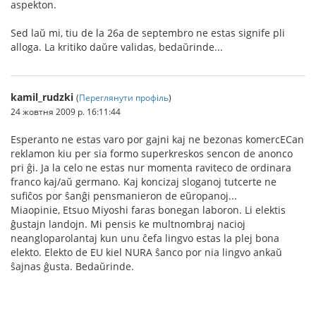
aspekton.
Sed laŭ mi, tiu de la 26a de septembro ne estas signife pli
alloga. La kritiko daŭre validas, bedaŭrinde...
kamil_rudzki
(
Переглянути профіль
)
24 жовтня 2009 р. 16:11:44
Esperanto ne estas varo por gajni kaj ne bezonas komercECan
reklamon kiu per sia formo superkreskos sencon de anonco
pri ĝi. Ja la celo ne estas nur momenta raviteco de ordinara
franco kaj/aŭ germano. Kaj koncizaj sloganoj tutcerte ne
sufiĉos por ŝanĝi pensmanieron de eŭropanoj...
Miaopinie, Etsuo Miyoshi faras bonegan laboron. Li elektis
ĝustajn landojn. Mi pensis ke multnombraj nacioj
neangloparolantaj kun unu ĉefa lingvo estas la plej bona
elekto. Elekto de EU kiel NURA ŝanco por nia lingvo ankaŭ
ŝajnas ĝusta. Bedaŭrinde.