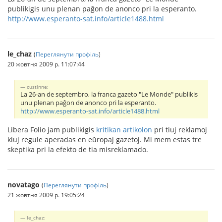
publikigis unu plenan paĝon de anonco pri la esperanto.
http://www.esperanto-sat.info/article1488.html
le_chaz
(
Переглянути профіль
)
20 жовтня 2009 р. 11:07:44
custinne:
La 26-an de septembro, la franca gazeto "Le Monde" publikis
unu plenan paĝon de anonco pri la esperanto.
http://www.esperanto-sat.info/article1488.html
Libera Folio jam publikigis
kritikan artikolon
pri tiuj reklamoj
kiuj regule aperadas en eŭropaj gazetoj. Mi mem estas tre
skeptika pri la efekto de tia misreklamado.
novatago
(
Переглянути профіль
)
21 жовтня 2009 р. 19:05:24
le_chaz: