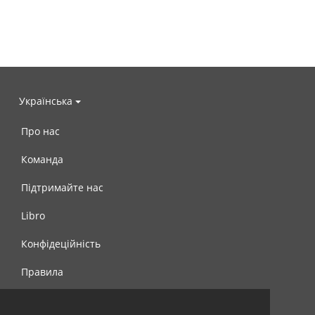
Українська
Про нас
Команда
Підтримайте нас
Libro
Конфідеційність
Правила
Контакти