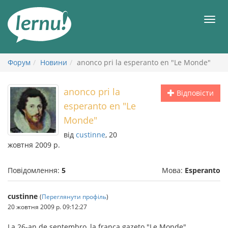
До
змісту
Мен
Форум
Новини
anonco pri la esperanto en "Le Monde"
anonco pri la
Відповісти
esperanto en "Le
Monde"
від
custinne
, 20
жовтня 2009 р.
Повідомлення:
5
Мова:
Esperanto
custinne
(
Переглянути профіль
)
20 жовтня 2009 р. 09:12:27
La 26-an de septembro, la franca gazeto "Le Monde"