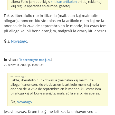
Libera Folio jam publikigis
kritikan artikolon
pri tiuj reklamoj
kiuj regule aperadas en eŭropaj gazetoj.
Fakte, liberafolio nur kritikas la (malbelan kaj malmulte
allogan) anoncon, kiu videblas en la artikolo mem kaj ne la
anonco de la 26-a de septembro en le monde, kiu estas iom
pli alloga kaj pli bone aranĝita, malgraŭ la eraro, kiu aperas.
Ĝis,
Novatago
.
le_chaz
(
Переглянути профіль
)
22 жовтня 2009 р. 10:43:31
novatago:
Fakte, liberafolio nur kritikas la (malbelan kaj malmulte
allogan) anoncon, kiu videblas en la artikolo mem kaj ne la
anonco de la 26-a de septembro en le monde, kiu estas iom
pli alloga kaj pli bone aranĝita, malgraŭ la eraro, kiu aperas.
Ĝis,
Novatago
.
Jes, vi pravas. Krom tio, ĝi ne kritikas la enhavon sed la