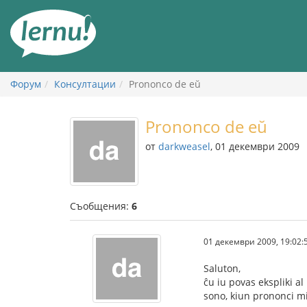
Към
съдържанието
Форум
Консултации
Prononco de eŭ
Prononco de eŭ
от
darkweasel
, 01 декември 2009
Съобщения:
6
01 декември 2009, 19:02:
Saluton,
ĉu iu povas ekspliki a
sono, kiun prononci mi