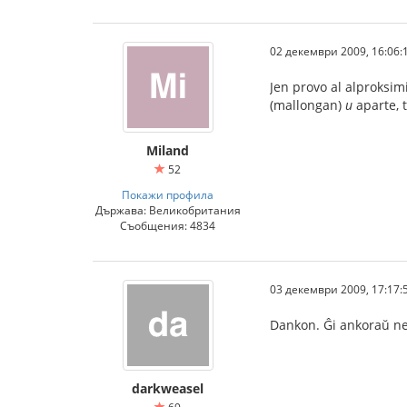
02 декември 2009, 16:06:
Jen provo al alproksi
(mallongan)
u
aparte, 
Miland
52
Покажи профила
Държава: Великобритания
Съобщения: 4834
03 декември 2009, 17:17:
Dankon. Ĝi ankoraŭ ne
darkweasel