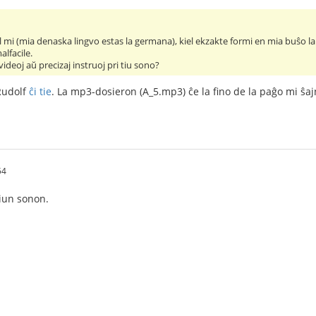
al mi (mia denaska lingvo estas la germana), kiel ekzakte formi en mia buŝo l
lfacile.
videoj aŭ precizaj instruoj pri tiu sono?
Rudolf
ĉi tie
. La mp3-dosieron (A_5.mp3) ĉe la fino de la paĝo mi ŝaj
54
tiun sonon.