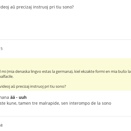
ideoj aŭ precizaj instruoj pri tiu sono?
15
al mi (mia denaska lingvo estas la germana), kiel ekzakte formi en mia buŝo l
lfacile.
videoj aŭ precizaj instruoj pri tiu sono?
ermana
ää - uuh
oste kune, tamen tre malrapide, sen interompo de la sono
58