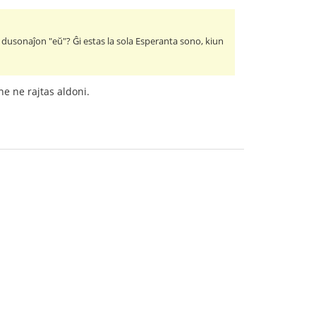
a dusonaĵon "eŭ"? Ĝi estas la sola Esperanta sono, kiun
ne ne rajtas aldoni.