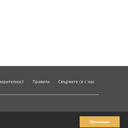
верителност
Правила
Свържете се с нас
Приемане