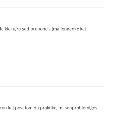
le kiel
ojro
sed prononcis (mallongan)
e
kaj
on kaj post iom da praktiko, mi senproblemiĝos.