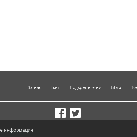
За нас
Екип
Подкрепете ни
Libro
По
© 2002-2026 lernu.net |
Impressum
е информация