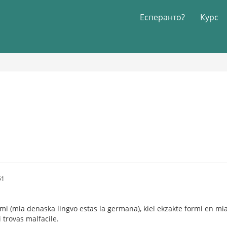
Есперанто?
Курс
51
l mi (mia denaska lingvo estas la germana), kiel ekzakte formi en mi
 trovas malfacile.