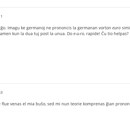
11
miĝo. Imagu ke germanoj ne prononcis la germanan vorton
euro
simi
tamen kun la dua tuj post la unua. Do
e-u-ro
, rapide! Ĉu tio helpas?
53
 flue venas el mia buŝo, sed mi nun teorie komprenas ĝian prononc