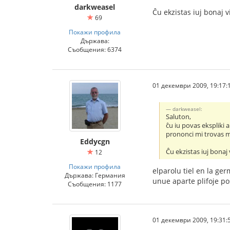
darkweasel
Ĉu ekzistas iuj bonaj v
69
Покажи профила
Държава:
Съобщения: 6374
01 декември 2009, 19:17:
darkweasel:
Saluton,
ĉu iu povas ekspliki 
prononci mi trovas ma
Eddycgn
Ĉu ekzistas iuj bonaj 
12
Покажи профила
elparolu tiel en la g
Държава: Германия
unue aparte plifoje p
Съобщения: 1177
01 декември 2009, 19:31: