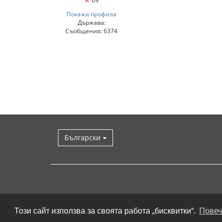
69
Покажи профила
Държава:
Съобщения: 6374
Български
Този сайт използва за своята работа „бисквитки“.
Повеч