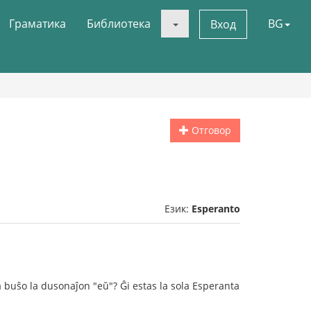
Граматика
Библиотека
BG
Вход
Отговор
Език:
Esperanto
a buŝo la dusonaĵon "eŭ"? Ĝi estas la sola Esperanta