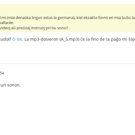
al mi (mia denaska lingvo estas la germana), kiel ekzakte formi en mia buŝo l
lfacile.
videoj aŭ precizaj instruoj pri tiu sono?
Rudolf
ĉi tie
. La mp3-dosieron (A_5.mp3) ĉe la fino de la paĝo mi ŝaj
:54
tiun sonon.