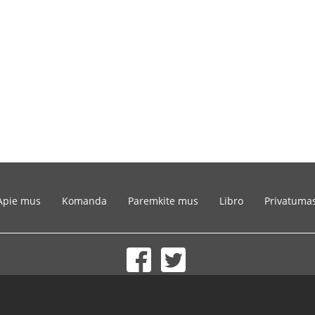
Apie mus
Komanda
Paremkite mus
Libro
Privatuma
© 2002-2026 lernu.net |
Impressum