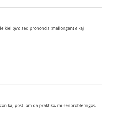
le kiel
ojro
sed prononcis (mallongan)
e
kaj
on kaj post iom da praktiko, mi senproblemiĝos.