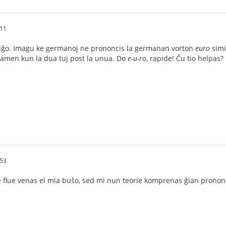
:11
miĝo. Imagu ke germanoj ne prononcis la germanan vorton
euro
simi
tamen kun la dua tuj post la unua. Do
e-u-ro
, rapide! Ĉu tio helpas?
:53
 flue venas el mia buŝo, sed mi nun teorie komprenas ĝian prononc