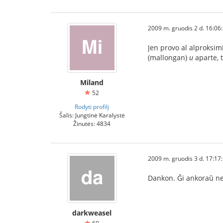
2009 m. gruodis 2 d. 16:06
Jen provo al alproksi
(mallongan)
u
aparte, 
Miland
52
Rodyti profilį
Šalis: Jungtinė Karalystė
Žinutės: 4834
2009 m. gruodis 3 d. 17:17
Dankon. Ĝi ankoraŭ ne
darkweasel