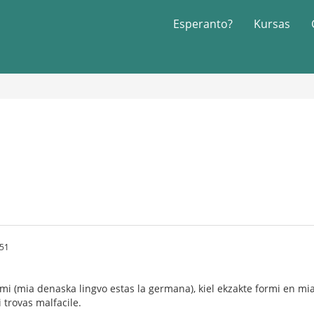
Esperanto?
Kursas
:51
l mi (mia denaska lingvo estas la germana), kiel ekzakte formi en mi
 trovas malfacile.