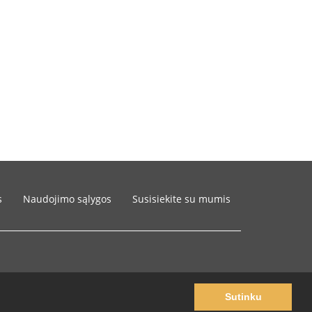
s
Naudojimo sąlygos
Susisiekite su mumis
Sutinku