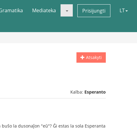
Gramatika
Mediateka
LT
Prisijungti
Atsakyti
Kalba:
Esperanto
a buŝo la dusonaĵon "eŭ"? Ĝi estas la sola Esperanta