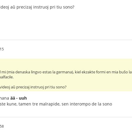
ideoj aŭ precizaj instruoj pri tiu sono?
:15
al mi (mia denaska lingvo estas la germana), kiel ekzakte formi en mia buŝo l
lfacile.
videoj aŭ precizaj instruoj pri tiu sono?
ermana
ää - uuh
oste kune, tamen tre malrapide, sen interompo de la sono
:58