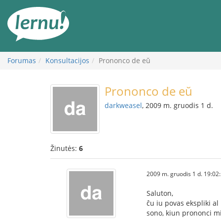
Į
turinį
Forumas
Konsultacijos
Prononco de eŭ
Prononco de eŭ
darkweasel
, 2009 m. gruodis 1 d.
Žinutės:
6
2009 m. gruodis 1 d. 19:02
Saluton,
ĉu iu povas ekspliki a
sono, kiun prononci mi