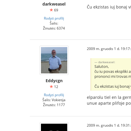
darkweasel
Ĉu ekzistas iuj bonaj v
69
Rodyti profilį
Šalis:
Žinutės: 6374
2009 m. gruodis 1 d. 19:17
darkweasel:
Saluton,
ĉu iu povas ekspliki 
prononci mi trovas ma
Eddycgn
Ĉu ekzistas iuj bonaj 
12
Rodyti profilį
elparolu tiel en la g
Šalis: Vokietija
unue aparte plifoje p
Žinutės: 1177
2009 m. gruodis 1 d. 19:31