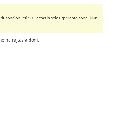
a dusonaĵon "eŭ"? Ĝi estas la sola Esperanta sono, kiun
ne ne rajtas aldoni.