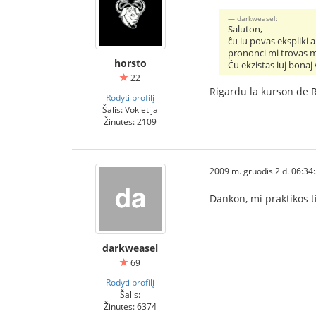
darkweasel:
Saluton,
ĉu iu povas ekspliki 
prononci mi trovas ma
horsto
Ĉu ekzistas iuj bonaj 
22
Rigardu la kurson de 
Rodyti profilį
Šalis: Vokietija
Žinutės: 2109
2009 m. gruodis 2 d. 06:34
Dankon, mi praktikos 
darkweasel
69
Rodyti profilį
Šalis:
Žinutės: 6374