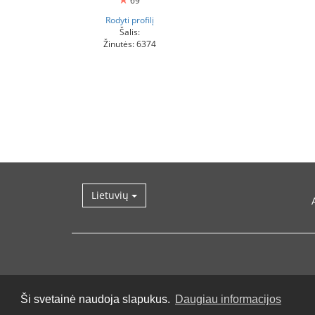
69
Rodyti profilį
Šalis:
Žinutės: 6374
Lietuvių
Ši svetainė naudoja slapukus.
Daugiau informacijos