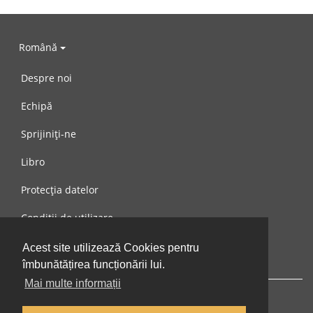
Română
Despre noi
Echipă
Sprijiniți-ne
Libro
Protecția datelor
Condiții de utilizare
Mesaj către noi
Acest site utilizează Cookies pentru
îmbunătățirea funcționării lui.
Mai multe informații