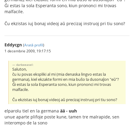
Ĝi estas la sola Esperanta sono, kiun prononci mi trovas
malfacile.
Ĉu ekzistas iuj bonaj videoj aŭ precizaj instruoj pri tiu sono?
Eddycgn
(
Arată profil
)
1 decembrie 2009, 19:17:15
darkweasel:
Saluton,
ĉu iu povas ekspliki al mi (mia denaska lingvo estas la
germana), kiel ekzakte formi en mia buŝo la dusonaĵon "eŭ"?
Ĝi estas la sola Esperanta sono, kiun prononci mi trovas
malfacile.
Ĉu ekzistas iuj bonaj videoj aŭ precizaj instruoj pri tiu sono?
elparolu tiel en la germana
ää - uuh
unue aparte plifoje poste kune, tamen tre malrapide, sen
interompo de la sono