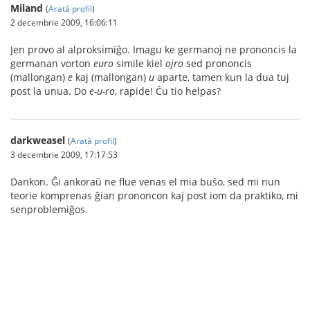
Miland
(
Arată profil
)
2 decembrie 2009, 16:06:11
Jen provo al alproksimiĝo. Imagu ke germanoj ne prononcis la
germanan vorton
euro
simile kiel
ojro
sed prononcis
(mallongan)
e
kaj (mallongan)
u
aparte, tamen kun la dua tuj
post la unua. Do
e-u-ro
, rapide! Ĉu tio helpas?
darkweasel
(
Arată profil
)
3 decembrie 2009, 17:17:53
Dankon. Ĝi ankoraŭ ne flue venas el mia buŝo, sed mi nun
teorie komprenas ĝian prononcon kaj post iom da praktiko, mi
senproblemiĝos.