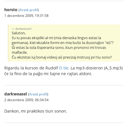
horsto
(
Arată profil
)
1 decembrie 2009, 19:31:58
darkweasel:
Saluton,
ĉu iu povas ekspliki al mi (mia denaska lingvo estas la
germana), kiel ekzakte formi en mia buŝo la dusonaĵon "eŭ"?
Ĝi estas la sola Esperanta sono, kiun prononci mi trovas
malfacile.
Ĉu ekzistas iuj bonaj videoj aŭ precizaj instruoj pri tiu sono?
Rigardu la kurson de Rudolf
ĉi tie
. La mp3-dosieron (A_5.mp3)
ĉe la fino de la paĝo mi ŝajne ne rajtas aldoni.
darkweasel
(
Arată profil
)
2 decembrie 2009, 06:34:54
Dankon, mi praktikos tiun sonon.