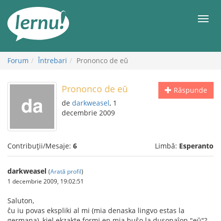
Mergi
la
Meni
conținut
Forum
Întrebari
Prononco de eŭ
Prononco de eŭ
Răspunde
de
darkweasel
, 1
decembrie 2009
Contribuții/Mesaje:
6
Limbă:
Esperanto
darkweasel
(
Arată profil
)
1 decembrie 2009, 19:02:51
Saluton,
ĉu iu povas ekspliki al mi (mia denaska lingvo estas la
germana), kiel ekzakte formi en mia buŝo la dusonaĵon "eŭ"?