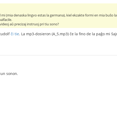
al mi (mia denaska lingvo estas la germana), kiel ekzakte formi en mia buŝo l
lfacile.
videoj aŭ precizaj instruoj pri tiu sono?
Rudolf
ĉi tie
. La mp3-dosieron (A_5.mp3) ĉe la fino de la paĝo mi ŝaj
tiun sonon.