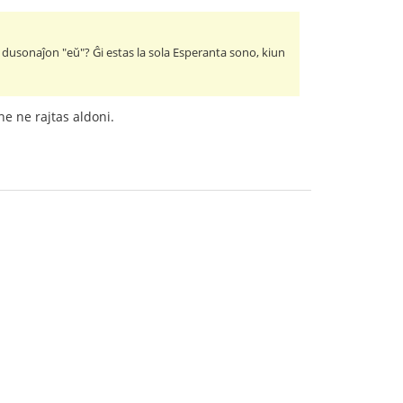
a dusonaĵon "eŭ"? Ĝi estas la sola Esperanta sono, kiun
ne ne rajtas aldoni.