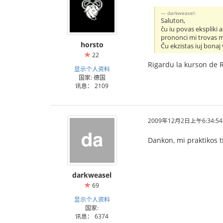
darkweasel:
Saluton,
ĉu iu povas ekspliki 
prononci mi trovas ma
horsto
Ĉu ekzistas iuj bonaj 
22
Rigardu la kurson de 
显示个人资料
国家: 德国
讯息： 2109
2009年12月2日上午6:34:54
Dankon, mi praktikos 
darkweasel
69
显示个人资料
国家:
讯息： 6374