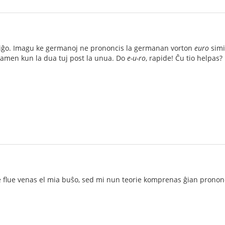
miĝo. Imagu ke germanoj ne prononcis la germanan vorton
euro
simi
tamen kun la dua tuj post la unua. Do
e-u-ro
, rapide! Ĉu tio helpas?
 flue venas el mia buŝo, sed mi nun teorie komprenas ĝian prononc