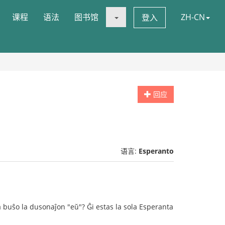
课程
语法
图书馆
ZH-CN
登入
回应
语言:
Esperanto
a buŝo la dusonaĵon "eŭ"? Ĝi estas la sola Esperanta