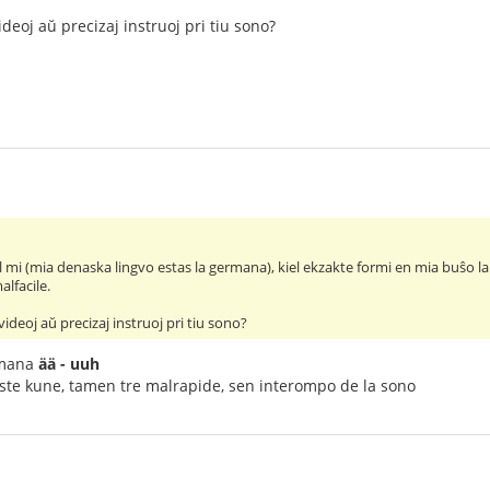
ideoj aŭ precizaj instruoj pri tiu sono?
al mi (mia denaska lingvo estas la germana), kiel ekzakte formi en mia buŝo l
lfacile.
videoj aŭ precizaj instruoj pri tiu sono?
ermana
ää - uuh
oste kune, tamen tre malrapide, sen interompo de la sono