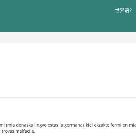
世界语？
l mi (mia denaska lingvo estas la germana), kiel ekzakte formi en mi
 trovas malfacile.