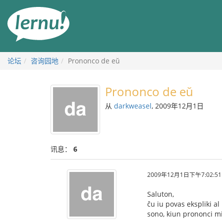
去
目
錄
頁
论坛
咨询园地
Prononco de eŭ
Prononco de eŭ
从
darkweasel
, 2009年12月1日
讯息：
6
2009年12月1日下午7:02:51
Saluton,
ĉu iu povas ekspliki a
sono, kiun prononci mi