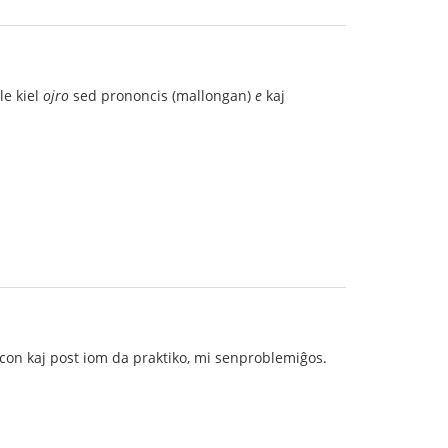
le kiel
ojro
sed prononcis (mallongan)
e
kaj
on kaj post iom da praktiko, mi senproblemiĝos.