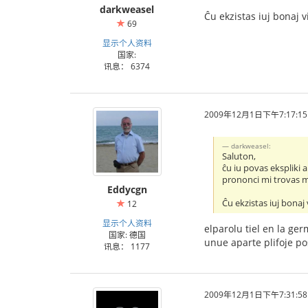
darkweasel
Ĉu ekzistas iuj bonaj v
69
显示个人资料
国家:
讯息： 6374
2009年12月1日下午7:17:15
darkweasel:
Saluton,
ĉu iu povas ekspliki 
prononci mi trovas ma
Eddycgn
Ĉu ekzistas iuj bonaj 
12
显示个人资料
elparolu tiel en la g
国家: 德国
unue aparte plifoje p
讯息： 1177
2009年12月1日下午7:31:58