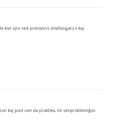
le kiel
ojro
sed prononcis (mallongan)
e
kaj
on kaj post iom da praktiko, mi senproblemiĝos.