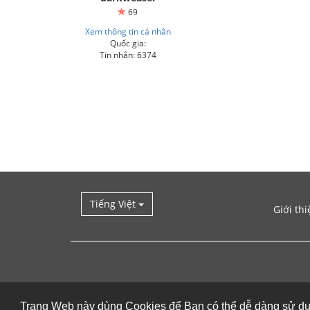
69
Xem thông tin cá nhân
Quốc gia:
Tin nhắn: 6374
Tiếng Việt
Giới thi
Trang Web này dùng Cookies để Bạn có thể dễ dàng sử d