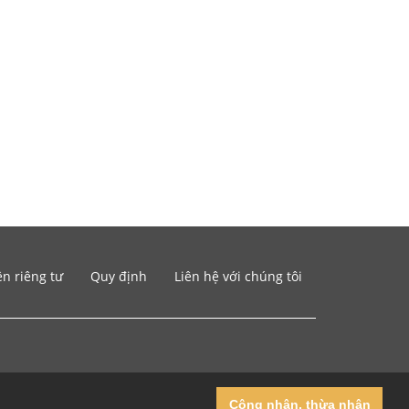
n riêng tư
Quy định
Liên hệ với chúng tôi
Công nhận, thừa nhận