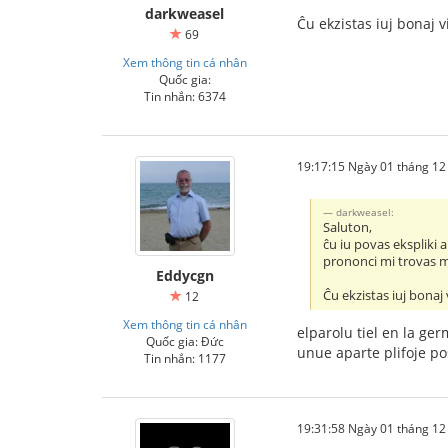
darkweasel
Ĉu ekzistas iuj bonaj v
69
Xem thông tin cá nhân
Quốc gia:
Tin nhắn: 6374
19:17:15 Ngày 01 tháng 1
darkweasel:
Saluton,
ĉu iu povas ekspliki 
prononci mi trovas ma
Eddycgn
Ĉu ekzistas iuj bonaj 
12
Xem thông tin cá nhân
elparolu tiel en la g
Quốc gia: Đức
unue aparte plifoje p
Tin nhắn: 1177
19:31:58 Ngày 01 tháng 1