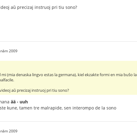
ideoj aŭ precizaj instruoj pri tiu sono?
2 năm 2009
al mi (mia denaska lingvo estas la germana), kiel ekzakte formi en mia buŝo l
lfacile.
videoj aŭ precizaj instruoj pri tiu sono?
ermana
ää - uuh
oste kune, tamen tre malrapide, sen interompo de la sono
2 năm 2009