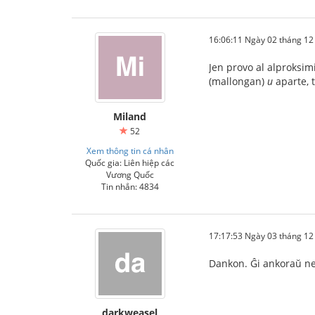
16:06:11 Ngày 02 tháng 1
Jen provo al alproksi
(mallongan)
u
aparte, 
Miland
52
Xem thông tin cá nhân
Quốc gia: Liên hiệp các
Vương Quốc
Tin nhắn: 4834
17:17:53 Ngày 03 tháng 1
Dankon. Ĝi ankoraŭ ne
darkweasel