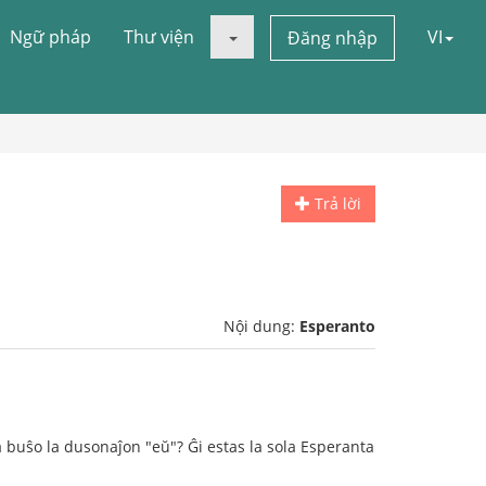
Ngữ pháp
Thư viện
VI
Đăng nhập
Trả lời
Nội dung:
Esperanto
a buŝo la dusonaĵon "eŭ"? Ĝi estas la sola Esperanta