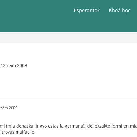
Esperanto?
Khoá học
g 12 năm 2009
2 năm 2009
l mi (mia denaska lingvo estas la germana), kiel ekzakte formi en mi
 trovas malfacile.