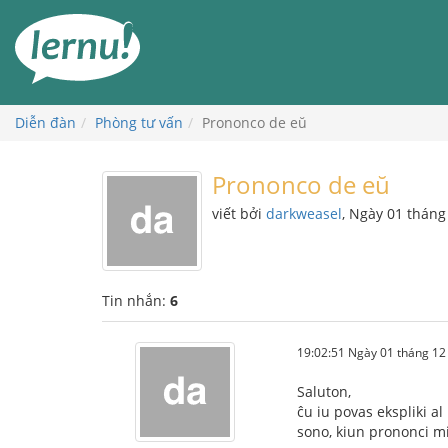
Đi
đến
phần
nội
dung
Diễn đàn
Phòng tư vấn
Prononco de eŭ
Prononco de eŭ
viết bởi
darkweasel
, Ngày 01 thán
Tin nhắn:
6
19:02:51 Ngày 01 tháng 1
Saluton,
ĉu iu povas ekspliki a
sono, kiun prononci mi