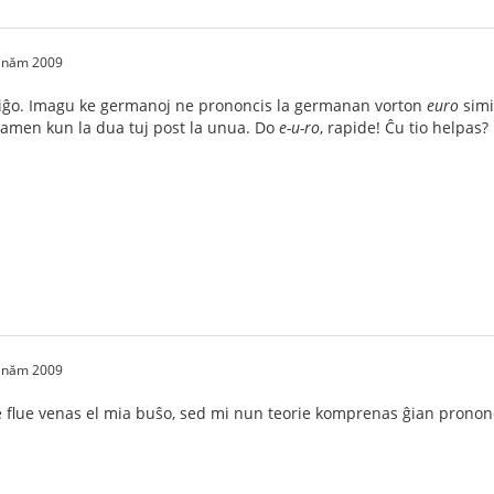
2 năm 2009
miĝo. Imagu ke germanoj ne prononcis la germanan vorton
euro
simi
tamen kun la dua tuj post la unua. Do
e-u-ro
, rapide! Ĉu tio helpas?
2 năm 2009
 flue venas el mia buŝo, sed mi nun teorie komprenas ĝian prononc