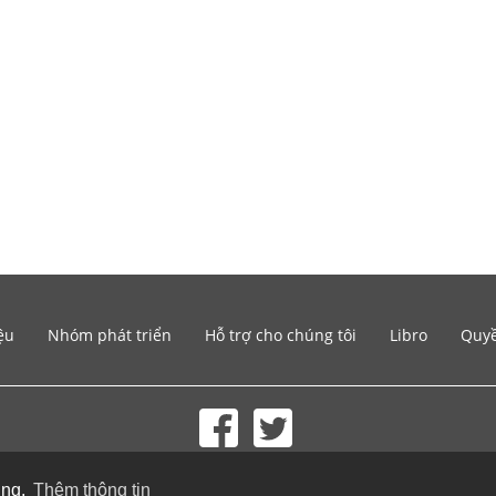
ệu
Nhóm phát triển
Hỗ trợ cho chúng tôi
Libro
Quyề
© 2002-2026 lernu.net |
Impressum
ụng.
Thêm thông tin