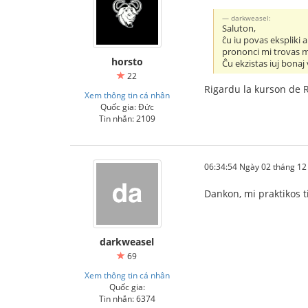
darkweasel:
Saluton,
ĉu iu povas ekspliki 
prononci mi trovas ma
horsto
Ĉu ekzistas iuj bonaj 
22
Rigardu la kurson de 
Xem thông tin cá nhân
Quốc gia: Đức
Tin nhắn: 2109
06:34:54 Ngày 02 tháng 1
Dankon, mi praktikos 
darkweasel
69
Xem thông tin cá nhân
Quốc gia:
Tin nhắn: 6374