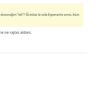
a dusonaĵon "eŭ"? Ĝi estas la sola Esperanta sono, kiun
ne ne rajtas aldoni.