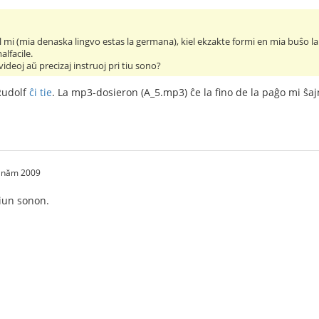
al mi (mia denaska lingvo estas la germana), kiel ekzakte formi en mia buŝo l
lfacile.
videoj aŭ precizaj instruoj pri tiu sono?
Rudolf
ĉi tie
. La mp3-dosieron (A_5.mp3) ĉe la fino de la paĝo mi ŝaj
2 năm 2009
tiun sonon.