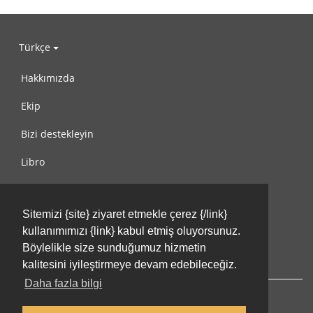
Türkçe
Hakkımızda
Ekip
Bizi destekleyin
Libro
Gizlilik Politikası
Sitemizi {site} ziyaret etmekle çerez {/link}
Kullanım Koşulları
kullanımımızı {link} kabul etmiş oluyorsunuz.
Bize ulaşın
Böylelikle size sunduğumuz hizmetin
kalitesini iyileştirmeye devam edebileceğiz.
Daha fazla bilgi