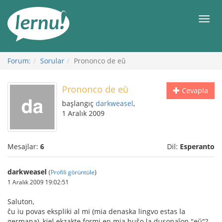
İçerik
Görüntüleme
Men
Forum:
Sorular
Prononco de eŭ
Prononco de eŭ
Cevapla
başlangıç
darkweasel
,
1 Aralık 2009
Mesajlar:
6
Dil:
Esperanto
darkweasel
(
Profili görüntüle
)
1 Aralık 2009 19:02:51
Saluton,
ĉu iu povas ekspliki al mi (mia denaska lingvo estas la
germana), kiel ekzakte formi en mia buŝo la dusonaĵon "eŭ"?