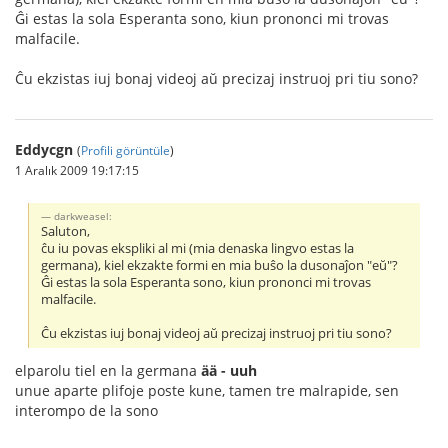
Ĝi estas la sola Esperanta sono, kiun prononci mi trovas
malfacile.
Ĉu ekzistas iuj bonaj videoj aŭ precizaj instruoj pri tiu sono?
Eddycgn
(
Profili görüntüle
)
1 Aralık 2009 19:17:15
darkweasel:
Saluton,
ĉu iu povas ekspliki al mi (mia denaska lingvo estas la
germana), kiel ekzakte formi en mia buŝo la dusonaĵon "eŭ"?
Ĝi estas la sola Esperanta sono, kiun prononci mi trovas
malfacile.
Ĉu ekzistas iuj bonaj videoj aŭ precizaj instruoj pri tiu sono?
elparolu tiel en la germana
ää - uuh
unue aparte plifoje poste kune, tamen tre malrapide, sen
interompo de la sono