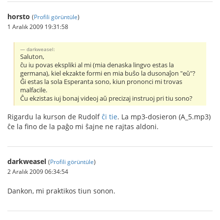
horsto
(
Profili görüntüle
)
1 Aralık 2009 19:31:58
darkweasel:
Saluton,
ĉu iu povas ekspliki al mi (mia denaska lingvo estas la
germana), kiel ekzakte formi en mia buŝo la dusonaĵon "eŭ"?
Ĝi estas la sola Esperanta sono, kiun prononci mi trovas
malfacile.
Ĉu ekzistas iuj bonaj videoj aŭ precizaj instruoj pri tiu sono?
Rigardu la kurson de Rudolf
ĉi tie
. La mp3-dosieron (A_5.mp3)
ĉe la fino de la paĝo mi ŝajne ne rajtas aldoni.
darkweasel
(
Profili görüntüle
)
2 Aralık 2009 06:34:54
Dankon, mi praktikos tiun sonon.