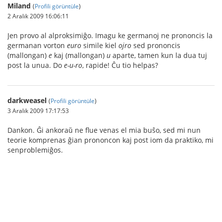
Miland
(
Profili görüntüle
)
2 Aralık 2009 16:06:11
Jen provo al alproksimiĝo. Imagu ke germanoj ne prononcis la
germanan vorton
euro
simile kiel
ojro
sed prononcis
(mallongan)
e
kaj (mallongan)
u
aparte, tamen kun la dua tuj
post la unua. Do
e-u-ro
, rapide! Ĉu tio helpas?
darkweasel
(
Profili görüntüle
)
3 Aralık 2009 17:17:53
Dankon. Ĝi ankoraŭ ne flue venas el mia buŝo, sed mi nun
teorie komprenas ĝian prononcon kaj post iom da praktiko, mi
senproblemiĝos.