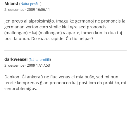
Miland
(
Näita profiili
)
2. detsember 2009 16:06.11
Jen provo al alproksimiĝo. Imagu ke germanoj ne prononcis la
germanan vorton
euro
simile kiel
ojro
sed prononcis
(mallongan)
e
kaj (mallongan)
u
aparte, tamen kun la dua tuj
post la unua. Do
e-u-ro
, rapide! Ĉu tio helpas?
darkweasel
(
Näita profiili
)
3. detsember 2009 17:17.53
Dankon. Ĝi ankoraŭ ne flue venas el mia buŝo, sed mi nun
teorie komprenas ĝian prononcon kaj post iom da praktiko, mi
senproblemiĝos.