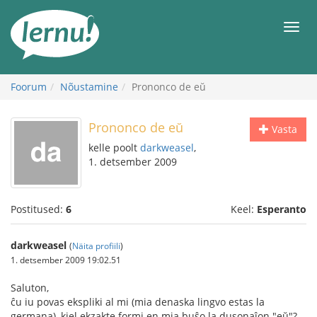
Sisu
juurde
Men
Foorum
Nõustamine
Prononco de eŭ
Prononco de eŭ
Vasta
kelle poolt
darkweasel
,
1. detsember 2009
Postitused:
6
Keel:
Esperanto
darkweasel
(
Näita profiili
)
1. detsember 2009 19:02.51
Saluton,
ĉu iu povas ekspliki al mi (mia denaska lingvo estas la
germana), kiel ekzakte formi en mia buŝo la dusonaĵon "eŭ"?