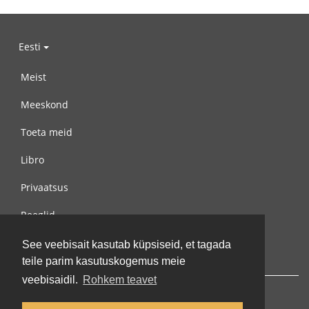
Eesti
Meist
Meeskond
Toeta meid
Libro
Privaatsus
Reeglid
Võta meiega ühendust
See veebisait kasutab küpsiseid, et tagada
teile parim kasutuskogemus meie
veebisaidil.
Rohkem teavet