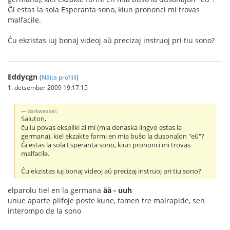
Ĝi estas la sola Esperanta sono, kiun prononci mi trovas
malfacile.
Ĉu ekzistas iuj bonaj videoj aŭ precizaj instruoj pri tiu sono?
Eddycgn
(
Näita profiili
)
1. detsember 2009 19:17.15
darkweasel:
Saluton,
ĉu iu povas ekspliki al mi (mia denaska lingvo estas la
germana), kiel ekzakte formi en mia buŝo la dusonaĵon "eŭ"?
Ĝi estas la sola Esperanta sono, kiun prononci mi trovas
malfacile.
Ĉu ekzistas iuj bonaj videoj aŭ precizaj instruoj pri tiu sono?
elparolu tiel en la germana
ää - uuh
unue aparte plifoje poste kune, tamen tre malrapide, sen
interompo de la sono