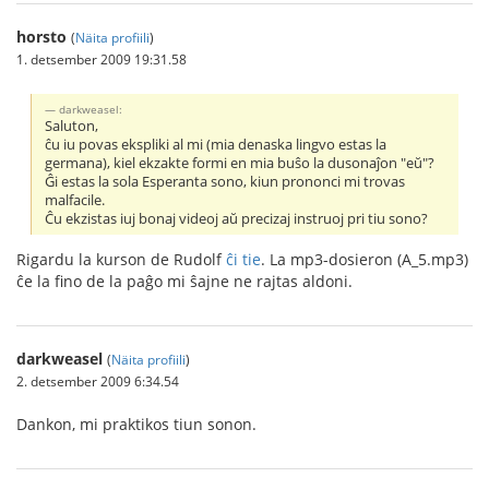
horsto
(
Näita profiili
)
1. detsember 2009 19:31.58
darkweasel:
Saluton,
ĉu iu povas ekspliki al mi (mia denaska lingvo estas la
germana), kiel ekzakte formi en mia buŝo la dusonaĵon "eŭ"?
Ĝi estas la sola Esperanta sono, kiun prononci mi trovas
malfacile.
Ĉu ekzistas iuj bonaj videoj aŭ precizaj instruoj pri tiu sono?
Rigardu la kurson de Rudolf
ĉi tie
. La mp3-dosieron (A_5.mp3)
ĉe la fino de la paĝo mi ŝajne ne rajtas aldoni.
darkweasel
(
Näita profiili
)
2. detsember 2009 6:34.54
Dankon, mi praktikos tiun sonon.