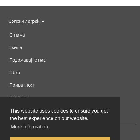
Српски / srpski
О нама
Екипа
Подржавајте нас
Libro
Приватност
Правила
Контактирајте нас
This website uses cookies to ensure you get
the best experience on our website.
More information