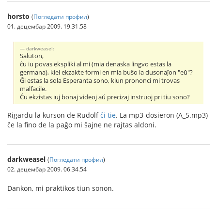
horsto
(
Погледати профил
)
01. децембар 2009. 19.31.58
darkweasel:
Saluton,
ĉu iu povas ekspliki al mi (mia denaska lingvo estas la
germana), kiel ekzakte formi en mia buŝo la dusonaĵon "eŭ"?
Ĝi estas la sola Esperanta sono, kiun prononci mi trovas
malfacile.
Ĉu ekzistas iuj bonaj videoj aŭ precizaj instruoj pri tiu sono?
Rigardu la kurson de Rudolf
ĉi tie
. La mp3-dosieron (A_5.mp3)
ĉe la fino de la paĝo mi ŝajne ne rajtas aldoni.
darkweasel
(
Погледати профил
)
02. децембар 2009. 06.34.54
Dankon, mi praktikos tiun sonon.