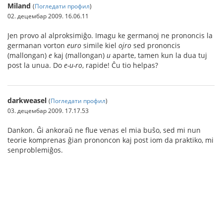
Miland
(
Погледати профил
)
02. децембар 2009. 16.06.11
Jen provo al alproksimiĝo. Imagu ke germanoj ne prononcis la
germanan vorton
euro
simile kiel
ojro
sed prononcis
(mallongan)
e
kaj (mallongan)
u
aparte, tamen kun la dua tuj
post la unua. Do
e-u-ro
, rapide! Ĉu tio helpas?
darkweasel
(
Погледати профил
)
03. децембар 2009. 17.17.53
Dankon. Ĝi ankoraŭ ne flue venas el mia buŝo, sed mi nun
teorie komprenas ĝian prononcon kaj post iom da praktiko, mi
senproblemiĝos.