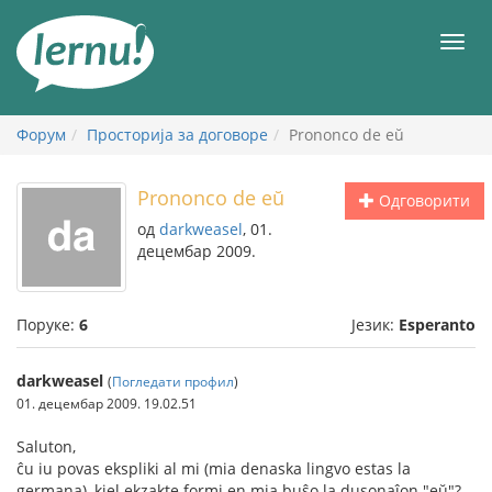
У
садржају
Мен
Форум
Просторија за договоре
Prononco de eŭ
Prononco de eŭ
Одговорити
од
darkweasel
, 01.
децембар 2009.
Поруке:
6
Језик:
Esperanto
darkweasel
(
Погледати профил
)
01. децембар 2009. 19.02.51
Saluton,
ĉu iu povas ekspliki al mi (mia denaska lingvo estas la
germana), kiel ekzakte formi en mia buŝo la dusonaĵon "eŭ"?