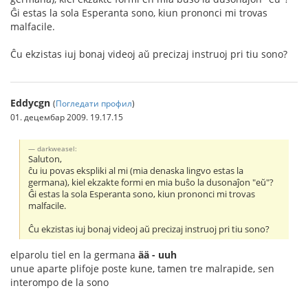
Ĝi estas la sola Esperanta sono, kiun prononci mi trovas
malfacile.
Ĉu ekzistas iuj bonaj videoj aŭ precizaj instruoj pri tiu sono?
Eddycgn
(
Погледати профил
)
01. децембар 2009. 19.17.15
darkweasel:
Saluton,
ĉu iu povas ekspliki al mi (mia denaska lingvo estas la
germana), kiel ekzakte formi en mia buŝo la dusonaĵon "eŭ"?
Ĝi estas la sola Esperanta sono, kiun prononci mi trovas
malfacile.
Ĉu ekzistas iuj bonaj videoj aŭ precizaj instruoj pri tiu sono?
elparolu tiel en la germana
ää - uuh
unue aparte plifoje poste kune, tamen tre malrapide, sen
interompo de la sono