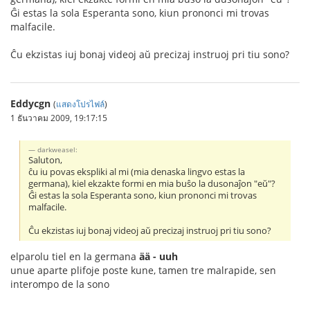
Ĝi estas la sola Esperanta sono, kiun prononci mi trovas
malfacile.
Ĉu ekzistas iuj bonaj videoj aŭ precizaj instruoj pri tiu sono?
Eddycgn
(
แสดงโปรไฟล์
)
1 ธันวาคม 2009, 19:17:15
darkweasel:
Saluton,
ĉu iu povas ekspliki al mi (mia denaska lingvo estas la
germana), kiel ekzakte formi en mia buŝo la dusonaĵon "eŭ"?
Ĝi estas la sola Esperanta sono, kiun prononci mi trovas
malfacile.
Ĉu ekzistas iuj bonaj videoj aŭ precizaj instruoj pri tiu sono?
elparolu tiel en la germana
ää - uuh
unue aparte plifoje poste kune, tamen tre malrapide, sen
interompo de la sono