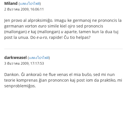
Miland
(
แสดงโปรไฟล์
)
2 ธันวาคม 2009, 16:06:11
Jen provo al alproksimiĝo. Imagu ke germanoj ne prononcis la
germanan vorton
euro
simile kiel
ojro
sed prononcis
(mallongan)
e
kaj (mallongan)
u
aparte, tamen kun la dua tuj
post la unua. Do
e-u-ro
, rapide! Ĉu tio helpas?
darkweasel
(
แสดงโปรไฟล์
)
3 ธันวาคม 2009, 17:17:53
Dankon. Ĝi ankoraŭ ne flue venas el mia buŝo, sed mi nun
teorie komprenas ĝian prononcon kaj post iom da praktiko, mi
senproblemiĝos.