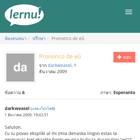
ไป
ยัง
เมนู
สารบัญ
ห้องสนทนา
ปรึกษา
Prononco de eŭ
Prononco de eŭ
ตอบ
จาก
darkweasel
, 1
ธันวาคม 2009
ข้อความ
6
ภาษา:
Esperanto
darkweasel
(
แสดงโปรไฟล์
)
1 ธันวาคม 2009, 19:02:51
Saluton,
ĉu iu povas ekspliki al mi (mia denaska lingvo estas la
germana), kiel ekzakte formi en mia buŝo la dusonaĵon "eŭ"?