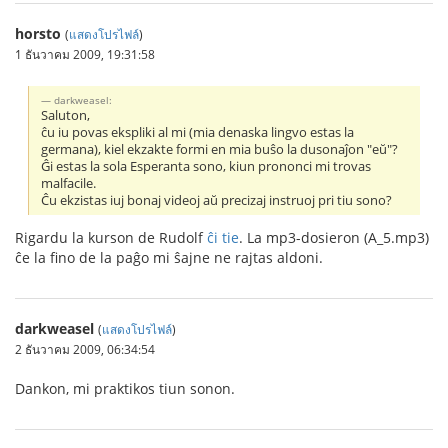
horsto
(
แสดงโปรไฟล์
)
1 ธันวาคม 2009, 19:31:58
darkweasel:
Saluton,
ĉu iu povas ekspliki al mi (mia denaska lingvo estas la
germana), kiel ekzakte formi en mia buŝo la dusonaĵon "eŭ"?
Ĝi estas la sola Esperanta sono, kiun prononci mi trovas
malfacile.
Ĉu ekzistas iuj bonaj videoj aŭ precizaj instruoj pri tiu sono?
Rigardu la kurson de Rudolf
ĉi tie
. La mp3-dosieron (A_5.mp3)
ĉe la fino de la paĝo mi ŝajne ne rajtas aldoni.
darkweasel
(
แสดงโปรไฟล์
)
2 ธันวาคม 2009, 06:34:54
Dankon, mi praktikos tiun sonon.