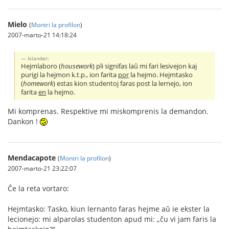
Mielo
(
Montri la profilon
)
2007-marto-21 14:18:24
Islander:
Hejmlaboro (
housework
) pli signifas laŭ mi fari lesivejon kaj
purigi la hejmon k.t.p., ion farita
por
la hejmo. Hejmtasko
(
homework
) estas kion studentoj faras post la lernejo, ion
farita
en
la hejmo.
Mi komprenas. Respektive mi miskomprenis la demandon.
Dankon !
Mendacapote
(
Montri la profilon
)
2007-marto-21 23:22:07
Ĉe la reta vortaro:
Hejmtasko: Tasko, kiun lernanto faras hejme aŭ ie ekster la
lecionejo: mi alparolas studenton apud mi: „ĉu vi jam faris la