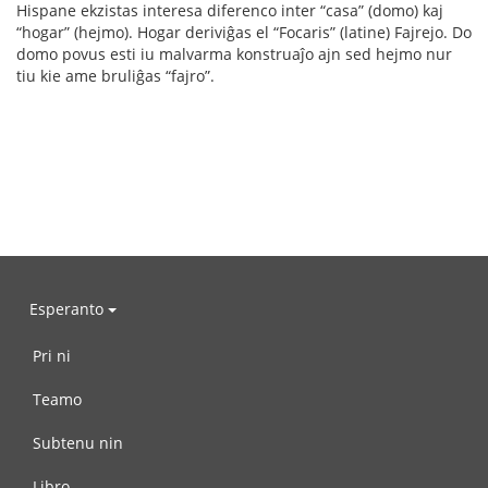
Hispane ekzistas interesa diferenco inter “casa” (domo) kaj
“hogar” (hejmo). Hogar deriviĝas el “Focaris” (latine) Fajrejo. Do
domo povus esti iu malvarma konstruaĵo ajn sed hejmo nur
tiu kie ame bruliĝas “fajro”.
Esperanto
Pri ni
Teamo
Subtenu nin
Libro