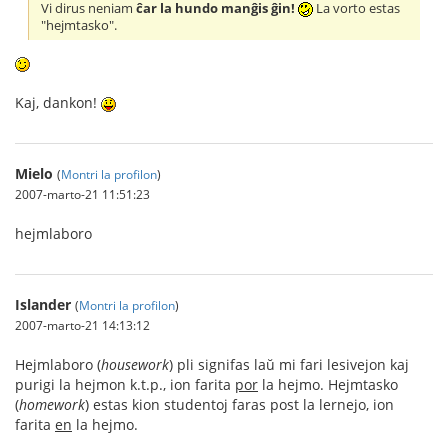
Vi dirus neniam
ĉar la hundo manĝis ĝin!
La vorto estas
"hejmtasko".
Kaj, dankon!
Mielo
(
Montri la profilon
)
2007-marto-21 11:51:23
hejmlaboro
Islander
(
Montri la profilon
)
2007-marto-21 14:13:12
Hejmlaboro (
housework
) pli signifas laŭ mi fari lesivejon kaj
purigi la hejmon k.t.p., ion farita
por
la hejmo. Hejmtasko
(
homework
) estas kion studentoj faras post la lernejo, ion
farita
en
la hejmo.