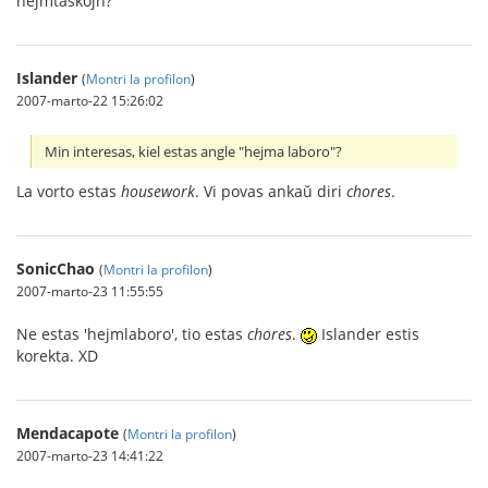
hejmtaskojn?“
Islander
(
Montri la profilon
)
2007-marto-22 15:26:02
Min interesas, kiel estas angle "hejma laboro"?
La vorto estas
housework
. Vi povas ankaŭ diri
chores
.
SonicChao
(
Montri la profilon
)
2007-marto-23 11:55:55
Ne estas 'hejmlaboro', tio estas
chores
.
Islander estis
korekta. XD
Mendacapote
(
Montri la profilon
)
2007-marto-23 14:41:22