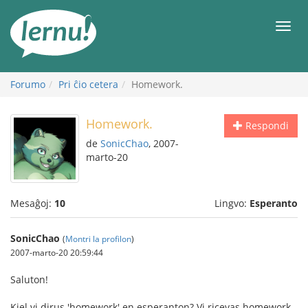
Al
la
Men
enhavo
Forumo
Pri ĉio cetera
Homework.
Homework.
Respondi
de
SonicChao
, 2007-
marto-20
Mesaĝoj:
10
Lingvo:
Esperanto
SonicChao
(
Montri la profilon
)
2007-marto-20 20:59:44
Saluton!
Kiel vi dirus 'homework' en esperanton? Vi ricevas homework-