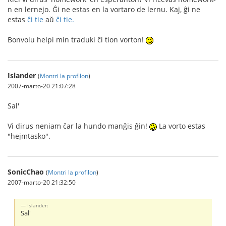
n en lernejo. Ĝi ne estas en la vortaro de lernu. Kaj, ĝi ne
estas
ĉi tie
aŭ
ĉi tie.
Bonvolu helpi min traduki ĉi tion vorton!
Islander
(
Montri la profilon
)
2007-marto-20 21:07:28
Sal'
Vi dirus neniam ĉar la hundo manĝis ĝin!
La vorto estas
"hejmtasko".
SonicChao
(
Montri la profilon
)
2007-marto-20 21:32:50
Islander:
Sal'