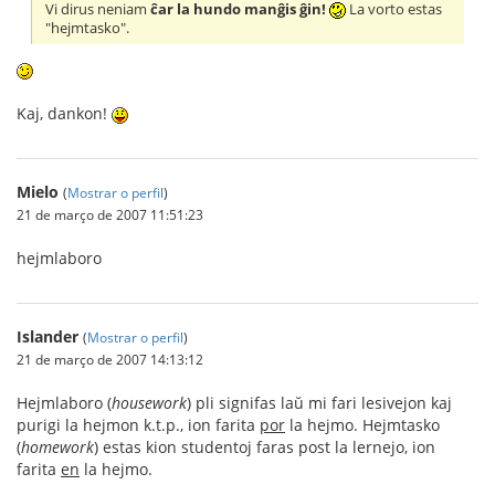
Vi dirus neniam
ĉar la hundo manĝis ĝin!
La vorto estas
"hejmtasko".
Kaj, dankon!
Mielo
(
Mostrar o perfil
)
21 de março de 2007 11:51:23
hejmlaboro
Islander
(
Mostrar o perfil
)
21 de março de 2007 14:13:12
Hejmlaboro (
housework
) pli signifas laŭ mi fari lesivejon kaj
purigi la hejmon k.t.p., ion farita
por
la hejmo. Hejmtasko
(
homework
) estas kion studentoj faras post la lernejo, ion
farita
en
la hejmo.