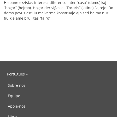
Hispane ekzistas interesa diferenco inter “casa” (domo) kaj
“hogar” (hejmo). Hogar deriviĝas el “Focaris” (latine) Fajrejo. Do
domo povus esti iu malvarma konstruaĵo ajn sed hejmo nur
tiu kie ame bruliĝas “fajro”.
Português
Sobre nós
Equipe
Apoie-nos
Libro