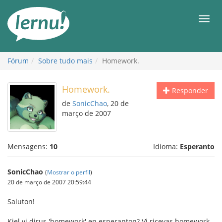
Ir
ao
Men
conteúdo
Fórum
Sobre tudo mais
Homework.
Homework.
Responder
de
SonicChao
, 20 de
março de 2007
Mensagens:
10
Idioma:
Esperanto
SonicChao
(
Mostrar o perfil
)
20 de março de 2007 20:59:44
Saluton!
Kiel vi dirus 'homework' en esperanton? Vi ricevas homework-