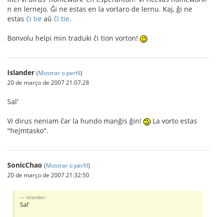
n en lernejo. Ĝi ne estas en la vortaro de lernu. Kaj, ĝi ne
estas
ĉi tie
aŭ
ĉi tie.
Bonvolu helpi min traduki ĉi tion vorton!
Islander
(
Mostrar o perfil
)
20 de março de 2007 21:07:28
Sal'
Vi dirus neniam ĉar la hundo manĝis ĝin!
La vorto estas
"hejmtasko".
SonicChao
(
Mostrar o perfil
)
20 de março de 2007 21:32:50
Islander:
Sal'