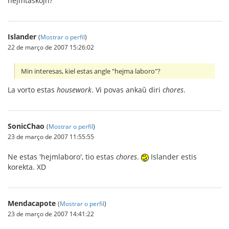
hejmtaskojn?“
Islander
(
Mostrar o perfil
)
22 de março de 2007 15:26:02
Min interesas, kiel estas angle "hejma laboro"?
La vorto estas
housework
. Vi povas ankaŭ diri
chores
.
SonicChao
(
Mostrar o perfil
)
23 de março de 2007 11:55:55
Ne estas 'hejmlaboro', tio estas
chores
.
Islander estis
korekta. XD
Mendacapote
(
Mostrar o perfil
)
23 de março de 2007 14:41:22