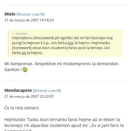
Mielo
(
Mostrar o perfil
)
21 de março de 2007 14:18:24
Islander:
Hejmlaboro (
housework
) pli signifas laŭ mi fari lesivejon kaj
purigi la hejmon k.t.p., ion farita
por
la hejmo. Hejmtasko
(
homework
) estas kion studentoj faras post la lernejo, ion
farita
en
la hejmo.
Mi komprenas. Respektive mi miskomprenis la demandon.
Dankon !
Mendacapote
(
Mostrar o perfil
)
21 de março de 2007 23:22:07
Ĉe la reta vortaro:
Hejmtasko: Tasko, kiun lernanto faras hejme aŭ ie ekster la
lecionejo: mi alparolas studenton apud mi: „ĉu vi jam faris la