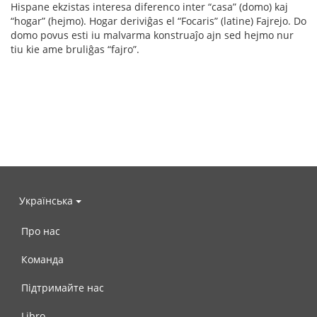
Hispane ekzistas interesa diferenco inter “casa” (domo) kaj
“hogar” (hejmo). Hogar deriviĝas el “Focaris” (latine) Fajrejo. Do
domo povus esti iu malvarma konstruaĵo ajn sed hejmo nur
tiu kie ame bruliĝas “fajro”.
Українська
Про нас
Команда
Підтримайте нас
Libro