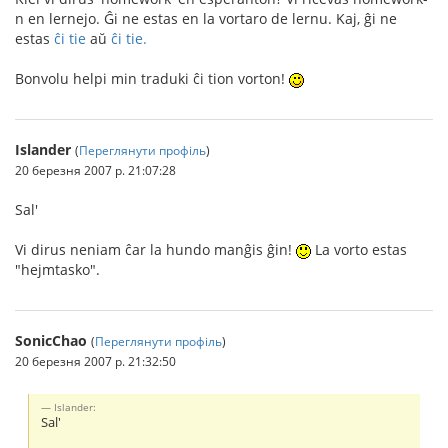
n en lernejo. Ĝi ne estas en la vortaro de lernu. Kaj, ĝi ne
estas
ĉi tie
aŭ
ĉi tie.
Bonvolu helpi min traduki ĉi tion vorton!
Islander
(
Переглянути профіль
)
20 березня 2007 р. 21:07:28
Sal'
Vi dirus neniam ĉar la hundo manĝis ĝin!
La vorto estas
"hejmtasko".
SonicChao
(
Переглянути профіль
)
20 березня 2007 р. 21:32:50
Islander:
Sal'