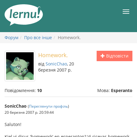
До
змісту
Мен
Форум
Про все інше
Homework.
Homework.
Відповісти
від
SonicChao
, 20
березня 2007 р.
Повідомлення:
10
Мова:
Esperanto
SonicChao
(
Переглянути профіль
)
20 березня 2007 р. 20:59:44
Saluton!
Kiel vi dirus 'homework' en esperanton? Vi ricevas homework-