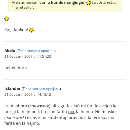
Vi dirus neniam
ĉar la hundo manĝis ĝin!
La vorto estas
"hejmtasko".
Kaj, dankon!
Mielo
(
Переглянути профіль
)
21 березня 2007 р. 11:51:23
hejmlaboro
Islander
(
Переглянути профіль
)
21 березня 2007 р. 14:13:12
Hejmlaboro (
housework
) pli signifas laŭ mi fari lesivejon kaj
purigi la hejmon k.t.p., ion farita
por
la hejmo. Hejmtasko
(
homework
) estas kion studentoj faras post la lernejo, ion
farita
en
la hejmo.