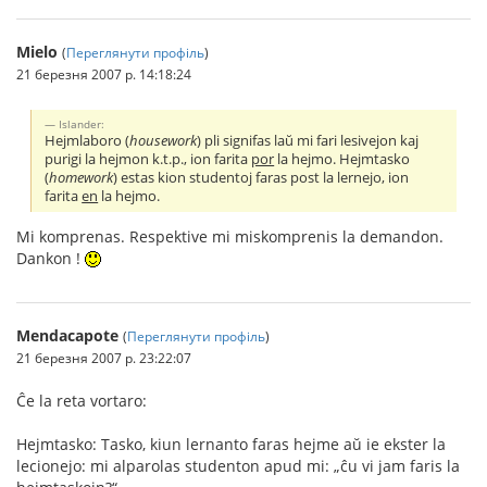
Mielo
(
Переглянути профіль
)
21 березня 2007 р. 14:18:24
Islander:
Hejmlaboro (
housework
) pli signifas laŭ mi fari lesivejon kaj
purigi la hejmon k.t.p., ion farita
por
la hejmo. Hejmtasko
(
homework
) estas kion studentoj faras post la lernejo, ion
farita
en
la hejmo.
Mi komprenas. Respektive mi miskomprenis la demandon.
Dankon !
Mendacapote
(
Переглянути профіль
)
21 березня 2007 р. 23:22:07
Ĉe la reta vortaro:
Hejmtasko: Tasko, kiun lernanto faras hejme aŭ ie ekster la
lecionejo: mi alparolas studenton apud mi: „ĉu vi jam faris la