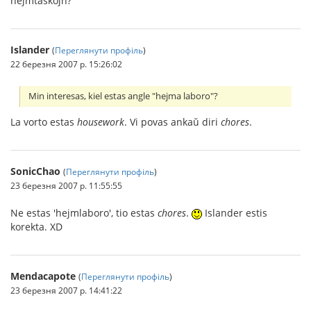
hejmtaskojn?“
Islander
(
Переглянути профіль
)
22 березня 2007 р. 15:26:02
Min interesas, kiel estas angle "hejma laboro"?
La vorto estas
housework
. Vi povas ankaŭ diri
chores
.
SonicChao
(
Переглянути профіль
)
23 березня 2007 р. 11:55:55
Ne estas 'hejmlaboro', tio estas
chores
.
Islander estis
korekta. XD
Mendacapote
(
Переглянути профіль
)
23 березня 2007 р. 14:41:22