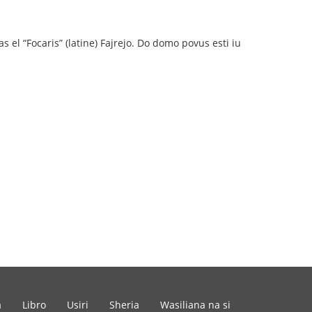
s el “Focaris” (latine) Fajrejo. Do domo povus esti iu
a
Libro
Usiri
Sheria
Wasiliana na si