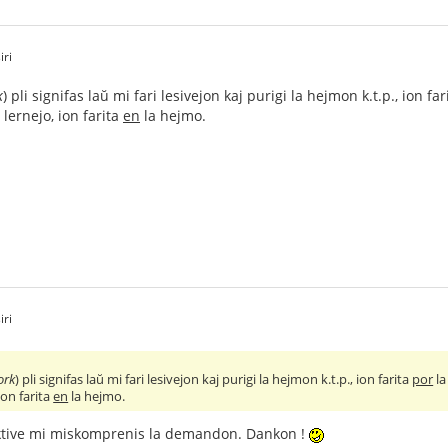
iri
k
) pli signifas laŭ mi fari lesivejon kaj purigi la hejmon k.t.p., ion fa
 lernejo, ion farita
en
la hejmo.
iri
ork
) pli signifas laŭ mi fari lesivejon kaj purigi la hejmon k.t.p., ion farita
por
la
ion farita
en
la hejmo.
tive mi miskomprenis la demandon. Dankon !