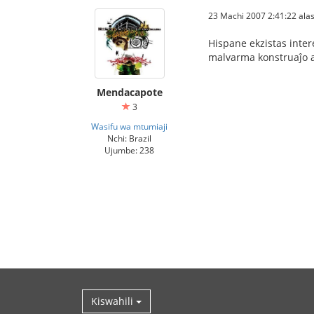
23 Machi 2007 2:41:22 alas
Hispane ekzistas intere
malvarma konstruaĵo aj
Mendacapote
3
Wasifu wa mtumiaji
Nchi: Brazil
Ujumbe: 238
Kiswahili