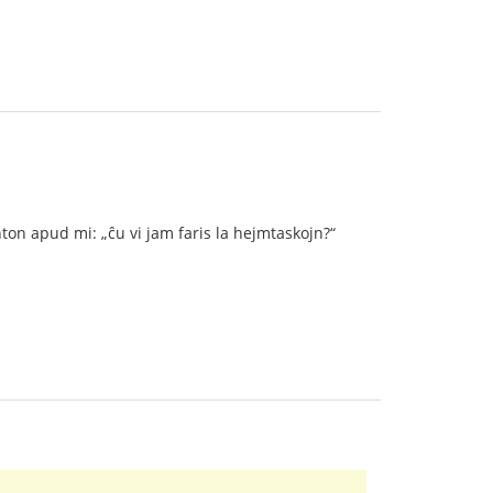
ton apud mi: „ĉu vi jam faris la hejmtaskojn?“