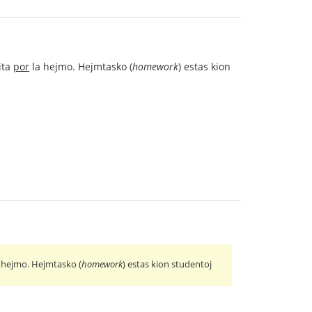
rita
por
la hejmo. Hejmtasko (
homework
) estas kion
 hejmo. Hejmtasko (
homework
) estas kion studentoj