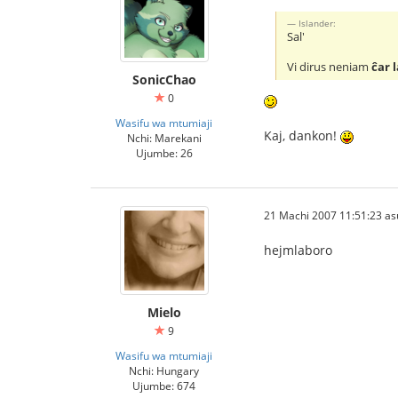
Islander:
Sal'
Vi dirus neniam
ĉar 
SonicChao
0
Wasifu wa mtumiaji
Kaj, dankon!
Nchi: Marekani
Ujumbe: 26
21 Machi 2007 11:51:23 as
hejmlaboro
Mielo
9
Wasifu wa mtumiaji
Nchi: Hungary
Ujumbe: 674