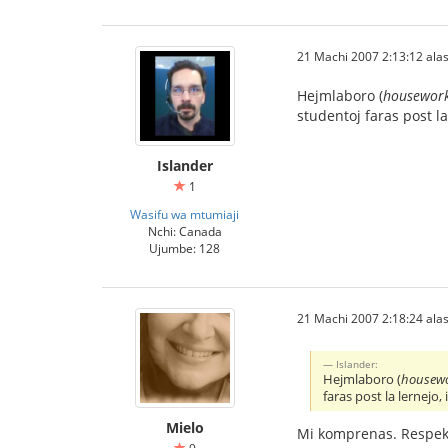
21 Machi 2007 2:13:12 alas
Hejmlaboro (
housewor
studentoj faras post la
Islander
1
Wasifu wa mtumiaji
Nchi: Canada
Ujumbe: 128
21 Machi 2007 2:18:24 alas
Islander:
Hejmlaboro (
housew
faras post la lernejo, 
Mielo
Mi komprenas. Respek