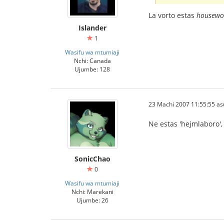
La vorto estas
housewo
Islander
1
Wasifu wa mtumiaji
Nchi: Canada
Ujumbe: 128
23 Machi 2007 11:55:55 as
Ne estas 'hejmlaboro',
SonicChao
0
Wasifu wa mtumiaji
Nchi: Marekani
Ujumbe: 26