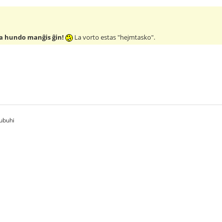
la hundo manĝis ĝin!
La vorto estas "hejmtasko".
ubuhi