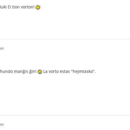
uki ĉi tion vorton!
iri
a hundo manĝis ĝin!
La vorto estas "hejmtasko".
iri