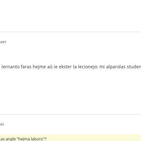
siri
 lernanto faras hejme aŭ ie ekster la lecionejo: mi alparolas studen
iri
stas angle "hejma laboro"?