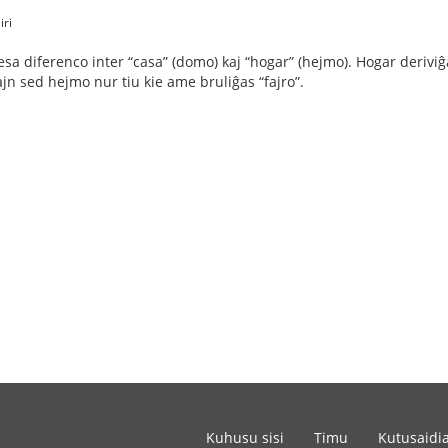
iri
sa diferenco inter “casa” (domo) kaj “hogar” (hejmo). Hogar deriviĝa
n sed hejmo nur tiu kie ame bruliĝas “fajro”.
Kuhusu sisi
Timu
Kutusaidi