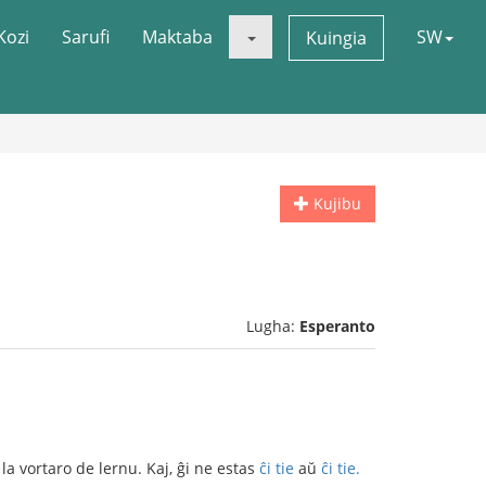
Kozi
Sarufi
Maktaba
SW
Kuingia
Kujibu
Lugha:
Esperanto
a vortaro de lernu. Kaj, ĝi ne estas
ĉi tie
aŭ
ĉi tie.