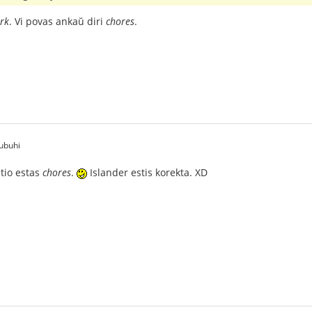
rk
. Vi povas ankaŭ diri
chores
.
ubuhi
 tio estas
chores
.
Islander estis korekta. XD