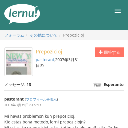
目
次
メ
へ
ニ
ュ
ー
フォーラム
その他について
Prepozicioj
Prepozicioj
回答する
pastorant
,2007年3月31
日の
メッセージ:
13
言語:
Esperanto
pastorant
(
プロフィールを表示
)
2007年3月31日 6:09:13
Mi havas problemon kun prepozicioj.
Kio estas bona metodo, lerni prepoziciojn?
Mi scias, ke prepozicioj estas kutime la plej malfacila aĵo, ke