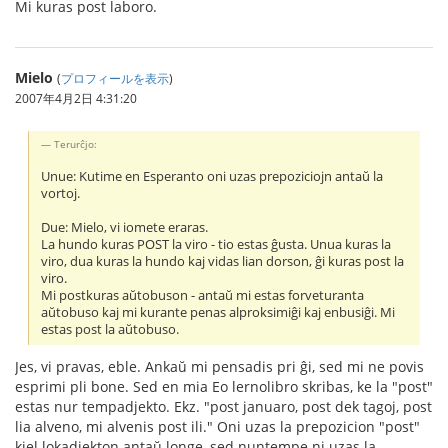
Mi kuras post laboro.
Mielo
(
プロフィールを表示
)
2007年4月2日 4:31:20
Terurĉjo:
Unue: Kutime en Esperanto oni uzas prepoziciojn antaŭ la
vortoj.
Due: Mielo, vi iomete eraras.
La hundo kuras POST la viro - tio estas ĝusta. Unua kuras la
viro, dua kuras la hundo kaj vidas lian dorson, ĝi kuras post la
viro.
Mi postkuras aŭtobuson - antaŭ mi estas forveturanta
aŭtobuso kaj mi kurante penas alproksimiĝi kaj enbusiĝi. Mi
estas post la aŭtobuso.
Jes, vi pravas, eble. Ankaŭ mi pensadis pri ĝi, sed mi ne povis
esprimi pli bone. Sed en mia Eo lernolibro skribas, ke la "post"
estas nur tempadjekto. Ekz. "post januaro, post dek tagoj, post
lia alveno, mi alvenis post ili." Oni uzas la prepozicion "post"
kiel lokadjekton antaŭ longe, sed nuntempe ni uzas la