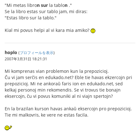
"Mi metas libro
n
sur
la tablo
n
."
Se la libro estas sur tablo jam, mi diras:
"Estas libro sur la tablo."
Kial mi povus helpi al vi kara mia amiko?
hoplo
(
プロフィールを表示
)
2007年3月31日 18:21:31
Mi komprenas vian problemon kun la prepozicioj.
Ĉu vi jam serĉis en edukado.net? Eble tie havas ekzercojn pri
prepozicioj. Mi ne ankoraŭ faris ion en edukado.net, sed
kelkaj personoj min rekomendis. Se vi trovus tie bonajn
eksercojn, ĉu vi povus komuniki al ni viajn spertojn?
En la brazilan kurson havas ankaŭ eksercojn pro prepozicioj.
Tie mi malkovris, ke vere ne estas facila.