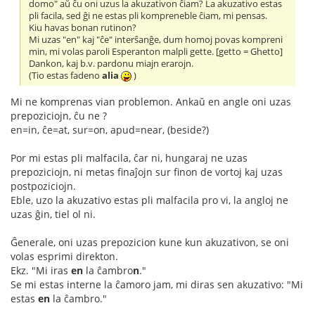
domo" aŭ ĉu oni uzus la akuzativon ĉiam? La akuzativo estas
pli facila, sed ĝi ne estas pli kompreneble ĉiam, mi pensas.
Kiu havas bonan rutinon?
Mi uzas "en" kaj "ĉe" interŝanĝe, dum homoj povas kompreni
min, mi volas paroli Esperanton malpli gette. [getto = Ghetto]
Dankon, kaj b.v. pardonu miajn erarojn.
(Tio estas fadeno
alia
)
Mi ne komprenas vian problemon. Ankaŭ en angle oni uzas
prepoziciojn, ĉu ne ?
en=in, ĉe=at, sur=on, apud=near, (beside?)
Por mi estas pli malfacila, ĉar ni, hungaraj ne uzas
prepoziciojn, ni metas finaĵojn sur finon de vortoj kaj uzas
postpoziciojn.
Eble, uzo la akuzativo estas pli malfacila pro vi, la angloj ne
uzas ĝin, tiel ol ni.
Ĝenerale, oni uzas prepozicion kune kun akuzativon, se oni
volas esprimi direkton.
Ekz. "Mi iras
en
la ĉambro
n
."
Se mi estas interne la ĉamoro jam, mi diras sen akuzativo: "Mi
estas
en
la ĉambro."