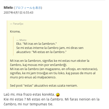
Mielo
(
プロフィールを表示
)
2007年4月1日 6:55:43
Terurĉjo:
Krome,
Mielo:
Ekz. "Mi iras en la ĉambron."
Se mi estas interne la ĉambro jam, mi diras sen
akuzativo: "Mi estas en la ĉambro."
Mi iras en la ĉambron, signifas ke mi estas nun ekster la
ĉambro, kaj movas min por enĉambriĝi.
Mi iras en la ĉambro (en magazeno, en oficejo, en restoracio),
signifas, ke mi jam troviĝas en tiu loko, kaj pasas de muro al
muro pro enuo aŭ malpacienco.
Sed post "estas" akuzativo estas uzata neniam.
Laŭ mi, mia frazo estas korekta.
Kie mi estas ? Mi estas en la ĉambro. Mi faras nenion en la
ĉambro, mi nur tempumas tie.