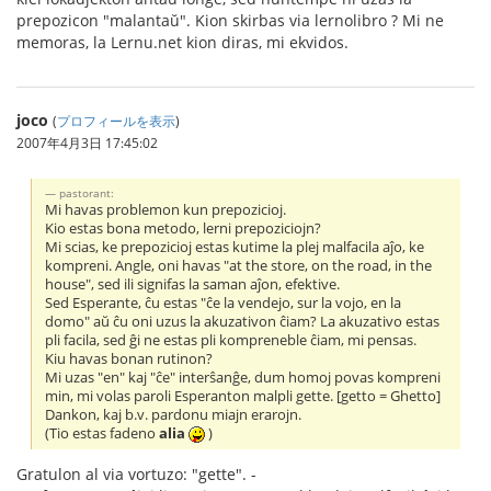
prepozicon "malantaŭ". Kion skirbas via lernolibro ? Mi ne
memoras, la Lernu.net kion diras, mi ekvidos.
joco
(
プロフィールを表示
)
2007年4月3日 17:45:02
pastorant:
Mi havas problemon kun prepozicioj.
Kio estas bona metodo, lerni prepoziciojn?
Mi scias, ke prepozicioj estas kutime la plej malfacila aĵo, ke
kompreni. Angle, oni havas "at the store, on the road, in the
house", sed ili signifas la saman aĵon, efektive.
Sed Esperante, ĉu estas "ĉe la vendejo, sur la vojo, en la
domo" aŭ ĉu oni uzus la akuzativon ĉiam? La akuzativo estas
pli facila, sed ĝi ne estas pli kompreneble ĉiam, mi pensas.
Kiu havas bonan rutinon?
Mi uzas "en" kaj "ĉe" interŝanĝe, dum homoj povas kompreni
min, mi volas paroli Esperanton malpli gette. [getto = Ghetto]
Dankon, kaj b.v. pardonu miajn erarojn.
(Tio estas fadeno
alia
)
Gratulon al via vortuzo: "gette". -