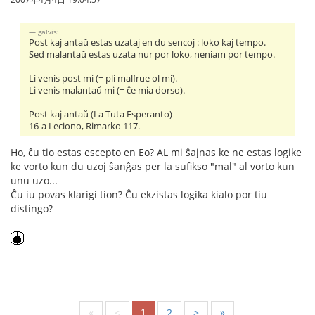
galvis:
Post kaj antaŭ estas uzataj en du sencoj : loko kaj tempo.
Sed malantaŭ estas uzata nur por loko, neniam por tempo.
Li venis post mi (= pli malfrue ol mi).
Li venis malantaŭ mi (= ĉe mia dorso).
Post kaj antaŭ (La Tuta Esperanto)
16-a Leciono, Rimarko 117.
Ho, ĉu tio estas escepto en Eo? AL mi ŝajnas ke ne estas logike
ke vorto kun du uzoj ŝanĝas per la sufikso "mal" al vorto kun
unu uzo...
Ĉu iu povas klarigi tion? Ĉu ekzistas logika kialo por tiu
distingo?
1
«
<
2
>
»