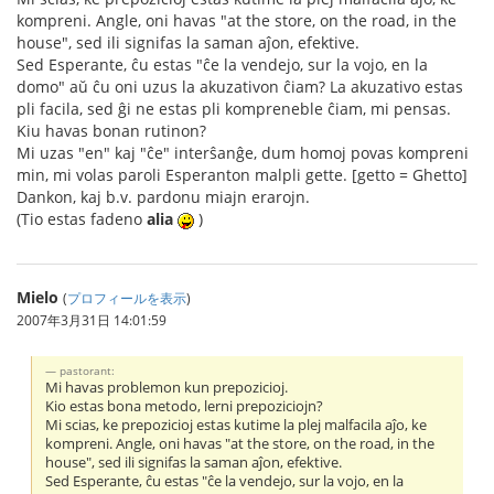
kompreni. Angle, oni havas "at the store, on the road, in the
house", sed ili signifas la saman aĵon, efektive.
Sed Esperante, ĉu estas "ĉe la vendejo, sur la vojo, en la
domo" aŭ ĉu oni uzus la akuzativon ĉiam? La akuzativo estas
pli facila, sed ĝi ne estas pli kompreneble ĉiam, mi pensas.
Kiu havas bonan rutinon?
Mi uzas "en" kaj "ĉe" interŝanĝe, dum homoj povas kompreni
min, mi volas paroli Esperanton malpli gette. [getto = Ghetto]
Dankon, kaj b.v. pardonu miajn erarojn.
(Tio estas fadeno
alia
)
Mielo
(
プロフィールを表示
)
2007年3月31日 14:01:59
pastorant:
Mi havas problemon kun prepozicioj.
Kio estas bona metodo, lerni prepoziciojn?
Mi scias, ke prepozicioj estas kutime la plej malfacila aĵo, ke
kompreni. Angle, oni havas "at the store, on the road, in the
house", sed ili signifas la saman aĵon, efektive.
Sed Esperante, ĉu estas "ĉe la vendejo, sur la vojo, en la