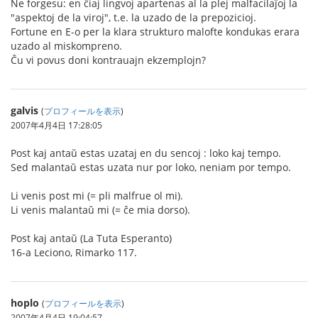
Ne forgesu: en ĉiaj lingvoj apartenas al la plej malfacilaĵoj la
"aspektoj de la viroj", t.e. la uzado de la prepozicioj.
Fortune en E-o per la klara strukturo malofte kondukas erara
uzado al miskompreno.
Ĉu vi povus doni kontrauajn ekzemplojn?
galvis
(
プロフィールを表示
)
2007年4月4日 17:28:05
Post kaj antaŭ estas uzataj en du sencoj : loko kaj tempo.
Sed malantaŭ estas uzata nur por loko, neniam por tempo.
Li venis post mi (= pli malfrue ol mi).
Li venis malantaŭ mi (= ĉe mia dorso).
Post kaj antaŭ (La Tuta Esperanto)
16-a Leciono, Rimarko 117.
hoplo
(
プロフィールを表示
)
2007年4月4日 19:04:57