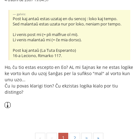
galvis:
Post kaj antaŭ estas uzataj en du sencoj : loko kaj tempo.
Sed malantaŭ estas uzata nur por loko, neniam por tempo.
Li venis post mi (= pli malfrue ol mi).
Li venis malantaŭ mi (= ĉe mia dorso).
Post kaj antaŭ (La Tuta Esperanto)
16-a Leciono, Rimarko 117.
Ho, ĉu tio estas escepto en Eo? AL mi ŝajnas ke ne estas logike
ke vorto kun du uzoj ŝanĝas per la sufikso "mal" al vorto kun
unu uzo...
Ĉu iu povas klarigi tion? Ĉu ekzistas logika kialo por tiu
distingo?
1
«
<
2
>
»