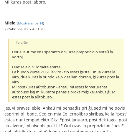
Mi kuras post laboro.
Mielo
(
Mostra el perfil
)
2 d’abril de 2007 4.31.20
Terurĉjo:
Unue: Kutime en Esperanto oni uzas prepoziciojn antaŭ la
vortoj.
Due: Mielo, vi iomete eraras.
La hundo kuras POST la viro - tio estas ĝusta. Unua kuras la
viro, dua kuras la hundo kaj vidas lian dorson, ĝi kuras post la
viro.
Mi postkuras aŭtobuson - antaŭ mi estas forveturanta
aŭtobuso kaj mi kurante penas alproksimiĝi kaj enbusiĝi. Mi
estas post la aŭtobuso.
Jes, vi pravas, eble. Ankaŭ mi pensadis pri ĝi, sed mi ne povis
esprimi pli bone. Sed en mia Eo lernolibro skribas, ke la "post"
estas nur tempadjekto. Ekz. "post januaro, post dek tagoj, post
lia alveno, mi alvenis post ili." Oni uzas la prepozicion "post"
kiel lokadjekton antaŭ longe, sed nuntempe ni uzas la