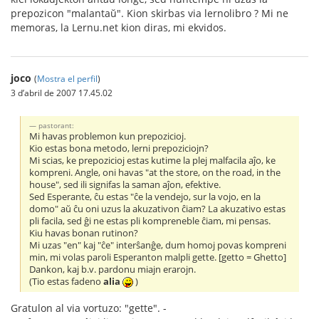
prepozicon "malantaŭ". Kion skirbas via lernolibro ? Mi ne
memoras, la Lernu.net kion diras, mi ekvidos.
joco
(
Mostra el perfil
)
3 d’abril de 2007 17.45.02
pastorant:
Mi havas problemon kun prepozicioj.
Kio estas bona metodo, lerni prepoziciojn?
Mi scias, ke prepozicioj estas kutime la plej malfacila aĵo, ke
kompreni. Angle, oni havas "at the store, on the road, in the
house", sed ili signifas la saman aĵon, efektive.
Sed Esperante, ĉu estas "ĉe la vendejo, sur la vojo, en la
domo" aŭ ĉu oni uzus la akuzativon ĉiam? La akuzativo estas
pli facila, sed ĝi ne estas pli kompreneble ĉiam, mi pensas.
Kiu havas bonan rutinon?
Mi uzas "en" kaj "ĉe" interŝanĝe, dum homoj povas kompreni
min, mi volas paroli Esperanton malpli gette. [getto = Ghetto]
Dankon, kaj b.v. pardonu miajn erarojn.
(Tio estas fadeno
alia
)
Gratulon al via vortuzo: "gette". -