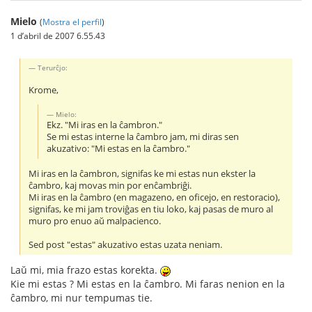
Mielo
(
Mostra el perfil
)
1 d’abril de 2007 6.55.43
Terurĉjo:
Krome,
Mielo:
Ekz. "Mi iras en la ĉambron."
Se mi estas interne la ĉambro jam, mi diras sen
akuzativo: "Mi estas en la ĉambro."
Mi iras en la ĉambron, signifas ke mi estas nun ekster la
ĉambro, kaj movas min por enĉambriĝi.
Mi iras en la ĉambro (en magazeno, en oficejo, en restoracio),
signifas, ke mi jam troviĝas en tiu loko, kaj pasas de muro al
muro pro enuo aŭ malpacienco.
Sed post "estas" akuzativo estas uzata neniam.
Laŭ mi, mia frazo estas korekta.
Kie mi estas ? Mi estas en la ĉambro. Mi faras nenion en la
ĉambro, mi nur tempumas tie.