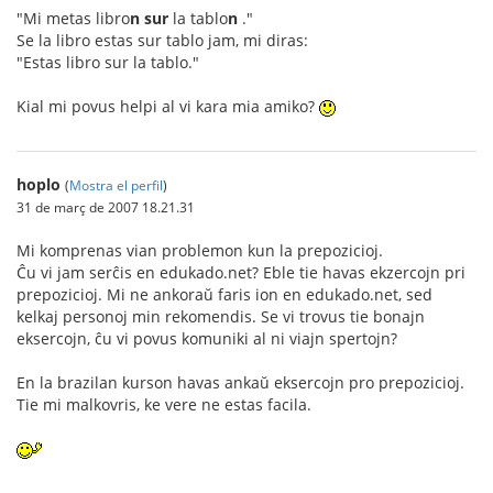
"Mi metas libro
n
sur
la tablo
n
."
Se la libro estas sur tablo jam, mi diras:
"Estas libro sur la tablo."
Kial mi povus helpi al vi kara mia amiko?
hoplo
(
Mostra el perfil
)
31 de març de 2007 18.21.31
Mi komprenas vian problemon kun la prepozicioj.
Ĉu vi jam serĉis en edukado.net? Eble tie havas ekzercojn pri
prepozicioj. Mi ne ankoraŭ faris ion en edukado.net, sed
kelkaj personoj min rekomendis. Se vi trovus tie bonajn
eksercojn, ĉu vi povus komuniki al ni viajn spertojn?
En la brazilan kurson havas ankaŭ eksercojn pro prepozicioj.
Tie mi malkovris, ke vere ne estas facila.