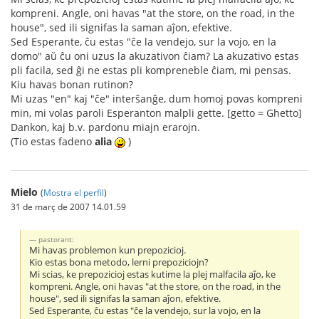
kompreni. Angle, oni havas "at the store, on the road, in the
house", sed ili signifas la saman aĵon, efektive.
Sed Esperante, ĉu estas "ĉe la vendejo, sur la vojo, en la
domo" aŭ ĉu oni uzus la akuzativon ĉiam? La akuzativo estas
pli facila, sed ĝi ne estas pli kompreneble ĉiam, mi pensas.
Kiu havas bonan rutinon?
Mi uzas "en" kaj "ĉe" interŝanĝe, dum homoj povas kompreni
min, mi volas paroli Esperanton malpli gette. [getto = Ghetto]
Dankon, kaj b.v. pardonu miajn erarojn.
(Tio estas fadeno
alia
)
Mielo
(
Mostra el perfil
)
31 de març de 2007 14.01.59
pastorant:
Mi havas problemon kun prepozicioj.
Kio estas bona metodo, lerni prepoziciojn?
Mi scias, ke prepozicioj estas kutime la plej malfacila aĵo, ke
kompreni. Angle, oni havas "at the store, on the road, in the
house", sed ili signifas la saman aĵon, efektive.
Sed Esperante, ĉu estas "ĉe la vendejo, sur la vojo, en la