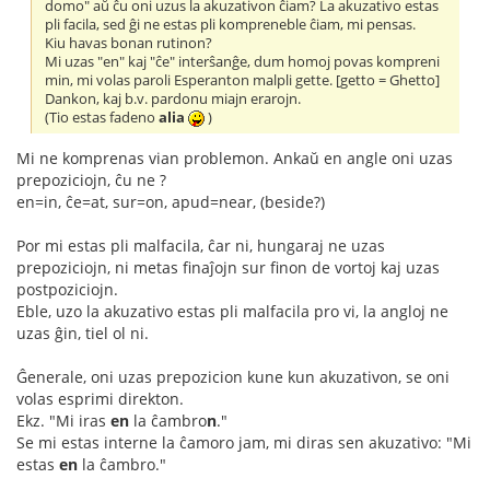
domo" aŭ ĉu oni uzus la akuzativon ĉiam? La akuzativo estas
pli facila, sed ĝi ne estas pli kompreneble ĉiam, mi pensas.
Kiu havas bonan rutinon?
Mi uzas "en" kaj "ĉe" interŝanĝe, dum homoj povas kompreni
min, mi volas paroli Esperanton malpli gette. [getto = Ghetto]
Dankon, kaj b.v. pardonu miajn erarojn.
(Tio estas fadeno
alia
)
Mi ne komprenas vian problemon. Ankaŭ en angle oni uzas
prepoziciojn, ĉu ne ?
en=in, ĉe=at, sur=on, apud=near, (beside?)
Por mi estas pli malfacila, ĉar ni, hungaraj ne uzas
prepoziciojn, ni metas finaĵojn sur finon de vortoj kaj uzas
postpoziciojn.
Eble, uzo la akuzativo estas pli malfacila pro vi, la angloj ne
uzas ĝin, tiel ol ni.
Ĝenerale, oni uzas prepozicion kune kun akuzativon, se oni
volas esprimi direkton.
Ekz. "Mi iras
en
la ĉambro
n
."
Se mi estas interne la ĉamoro jam, mi diras sen akuzativo: "Mi
estas
en
la ĉambro."