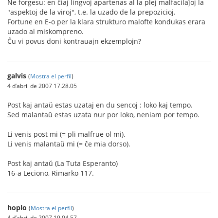
Ne forgesu: en ĉiaj lingvoj apartenas al la plej malfacilaĵoj la
"aspektoj de la viroj", t.e. la uzado de la prepozicioj.
Fortune en E-o per la klara strukturo malofte kondukas erara
uzado al miskompreno.
Ĉu vi povus doni kontrauajn ekzemplojn?
galvis
(
Mostra el perfil
)
4 d’abril de 2007 17.28.05
Post kaj antaŭ estas uzataj en du sencoj : loko kaj tempo.
Sed malantaŭ estas uzata nur por loko, neniam por tempo.
Li venis post mi (= pli malfrue ol mi).
Li venis malantaŭ mi (= ĉe mia dorso).
Post kaj antaŭ (La Tuta Esperanto)
16-a Leciono, Rimarko 117.
hoplo
(
Mostra el perfil
)
4 d’abril de 2007 19.04.57