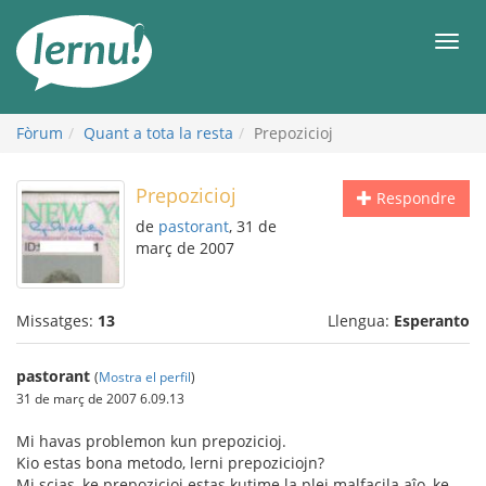
Al
contingut
Men
Fòrum
Quant a tota la resta
Prepozicioj
Prepozicioj
Respondre
de
pastorant
, 31 de
març de 2007
Missatges:
13
Llengua:
Esperanto
pastorant
(
Mostra el perfil
)
31 de març de 2007 6.09.13
Mi havas problemon kun prepozicioj.
Kio estas bona metodo, lerni prepoziciojn?
Mi scias, ke prepozicioj estas kutime la plej malfacila aĵo, ke