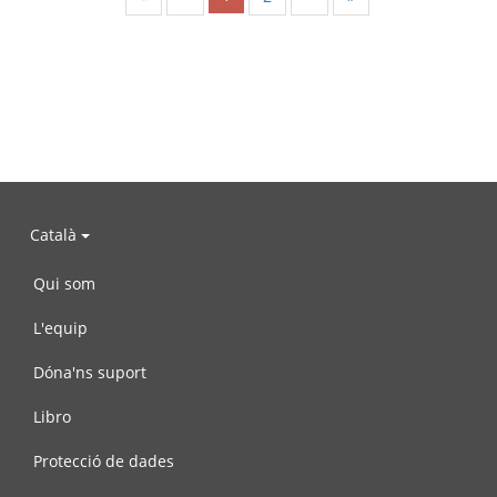
Català
Qui som
L'equip
Dóna'ns suport
Libro
Protecció de dades