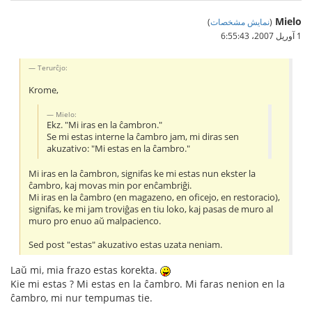
Mielo
(
نمایش مشخصات
)
1 آوریل 2007،‏ 6:55:43
Terurĉjo:
Krome,
Mielo:
Ekz. "Mi iras en la ĉambron."
Se mi estas interne la ĉambro jam, mi diras sen
akuzativo: "Mi estas en la ĉambro."
Mi iras en la ĉambron, signifas ke mi estas nun ekster la
ĉambro, kaj movas min por enĉambriĝi.
Mi iras en la ĉambro (en magazeno, en oficejo, en restoracio),
signifas, ke mi jam troviĝas en tiu loko, kaj pasas de muro al
muro pro enuo aŭ malpacienco.
Sed post "estas" akuzativo estas uzata neniam.
Laŭ mi, mia frazo estas korekta.
Kie mi estas ? Mi estas en la ĉambro. Mi faras nenion en la
ĉambro, mi nur tempumas tie.