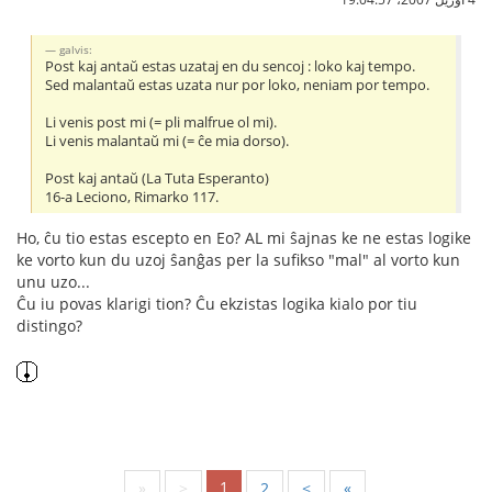
galvis:
Post kaj antaŭ estas uzataj en du sencoj : loko kaj tempo.
Sed malantaŭ estas uzata nur por loko, neniam por tempo.
Li venis post mi (= pli malfrue ol mi).
Li venis malantaŭ mi (= ĉe mia dorso).
Post kaj antaŭ (La Tuta Esperanto)
16-a Leciono, Rimarko 117.
Ho, ĉu tio estas escepto en Eo? AL mi ŝajnas ke ne estas logike
ke vorto kun du uzoj ŝanĝas per la sufikso "mal" al vorto kun
unu uzo...
Ĉu iu povas klarigi tion? Ĉu ekzistas logika kialo por tiu
distingo?
1
«
<
2
>
»