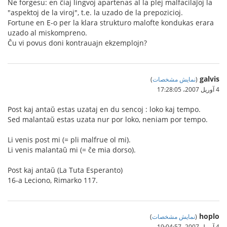
Ne forgesu: en ĉiaj lingvoj apartenas al la plej malfacilaĵoj la
"aspektoj de la viroj", t.e. la uzado de la prepozicioj.
Fortune en E-o per la klara strukturo malofte kondukas erara
uzado al miskompreno.
Ĉu vi povus doni kontrauajn ekzemplojn?
galvis
(
نمایش مشخصات
)
4 آوریل 2007،‏ 17:28:05
Post kaj antaŭ estas uzataj en du sencoj : loko kaj tempo.
Sed malantaŭ estas uzata nur por loko, neniam por tempo.
Li venis post mi (= pli malfrue ol mi).
Li venis malantaŭ mi (= ĉe mia dorso).
Post kaj antaŭ (La Tuta Esperanto)
16-a Leciono, Rimarko 117.
hoplo
(
نمایش مشخصات
)
4 آوریل 2007،‏ 19:04:57