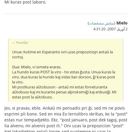
Mi kuras post laboro.
Mielo
(
نمایش مشخصات
)
2 آوریل 2007،‏ 4:31:20
Terurĉjo:
Unue: Kutime en Esperanto oni uzas prepoziciojn antaŭ la
vortoj.
Due: Mielo, vi iomete eraras.
La hundo kuras POST la viro - tio estas ĝusta. Unua kuras la
viro, dua kuras la hundo kaj vidas lian dorson, ĝi kuras post
la viro.
Mi postkuras aŭtobuson - antaŭ mi estas forveturanta
aŭtobuso kaj mi kurante penas alproksimiĝi kaj enbusiĝi. Mi
estas post la aŭtobuso.
Jes, vi pravas, eble. Ankaŭ mi pensadis pri ĝi, sed mi ne povis
esprimi pli bone. Sed en mia Eo lernolibro skribas, ke la "post"
estas nur tempadjekto. Ekz. "post januaro, post dek tagoj, post
lia alveno, mi alvenis post ili." Oni uzas la prepozicion "post"
kiel lokadjekton antaŭ longe, sed nuntempe ni uzas la