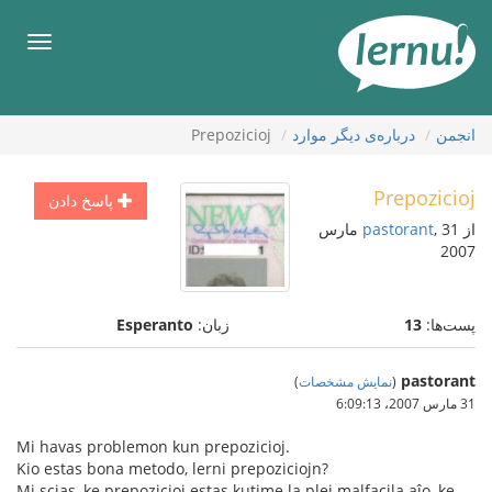
رود
ه
فهرس
حتوا
انجمن
درباره‌ی دیگر موارد
Prepozicioj
Prepozicioj
پاسخ دادن
از
pastorant
, 31 مارس
2007
پست‌ها:
13
زبان:
Esperanto
pastorant
(
نمایش مشخصات
)
31 مارس 2007،‏ 6:09:13
Mi havas problemon kun prepozicioj.
Kio estas bona metodo, lerni prepoziciojn?
Mi scias, ke prepozicioj estas kutime la plej malfacila aĵo, ke