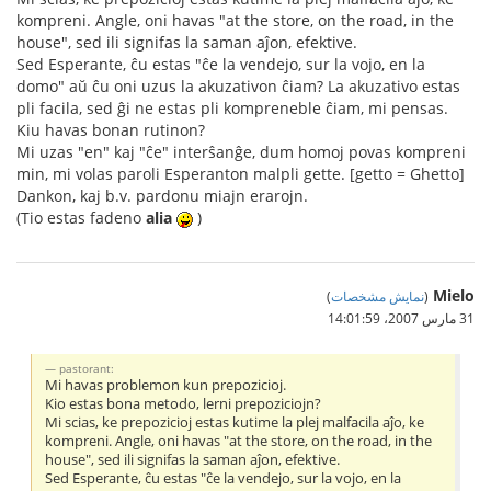
kompreni. Angle, oni havas "at the store, on the road, in the
house", sed ili signifas la saman aĵon, efektive.
Sed Esperante, ĉu estas "ĉe la vendejo, sur la vojo, en la
domo" aŭ ĉu oni uzus la akuzativon ĉiam? La akuzativo estas
pli facila, sed ĝi ne estas pli kompreneble ĉiam, mi pensas.
Kiu havas bonan rutinon?
Mi uzas "en" kaj "ĉe" interŝanĝe, dum homoj povas kompreni
min, mi volas paroli Esperanton malpli gette. [getto = Ghetto]
Dankon, kaj b.v. pardonu miajn erarojn.
(Tio estas fadeno
alia
)
Mielo
(
نمایش مشخصات
)
31 مارس 2007،‏ 14:01:59
pastorant:
Mi havas problemon kun prepozicioj.
Kio estas bona metodo, lerni prepoziciojn?
Mi scias, ke prepozicioj estas kutime la plej malfacila aĵo, ke
kompreni. Angle, oni havas "at the store, on the road, in the
house", sed ili signifas la saman aĵon, efektive.
Sed Esperante, ĉu estas "ĉe la vendejo, sur la vojo, en la