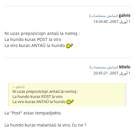
galvis
(
نمایش مشخصات
)
1 آوریل 2007،‏ 14:34:40
Ni uzas prepoziciojn antaŭ la nomoj :
La hundo kuras POST la viro
La viro kuras ANTAŬ la hundo
Mielo
(
نمایش مشخصات
)
1 آوریل 2007،‏ 20:45:21
galvis:
Ni uzas prepoziciojn antaŭ la nomoj :
La hundo kuras POST la viro
La viro kuras ANTAŬ la hundo
La "Post" estas tempadjekto.
La hundo kuras malantaŭ la viro, ĉu ne ?