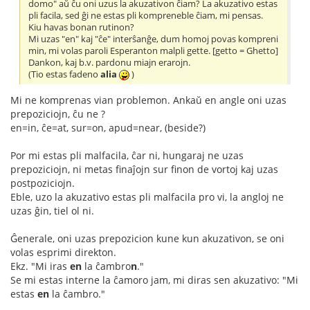
domo" aŭ ĉu oni uzus la akuzativon ĉiam? La akuzativo estas
pli facila, sed ĝi ne estas pli kompreneble ĉiam, mi pensas.
Kiu havas bonan rutinon?
Mi uzas "en" kaj "ĉe" interŝanĝe, dum homoj povas kompreni
min, mi volas paroli Esperanton malpli gette. [getto = Ghetto]
Dankon, kaj b.v. pardonu miajn erarojn.
(Tio estas fadeno
alia
)
Mi ne komprenas vian problemon. Ankaŭ en angle oni uzas
prepoziciojn, ĉu ne ?
en=in, ĉe=at, sur=on, apud=near, (beside?)
Por mi estas pli malfacila, ĉar ni, hungaraj ne uzas
prepoziciojn, ni metas finaĵojn sur finon de vortoj kaj uzas
postpoziciojn.
Eble, uzo la akuzativo estas pli malfacila pro vi, la angloj ne
uzas ĝin, tiel ol ni.
Ĝenerale, oni uzas prepozicion kune kun akuzativon, se oni
volas esprimi direkton.
Ekz. "Mi iras
en
la ĉambro
n
."
Se mi estas interne la ĉamoro jam, mi diras sen akuzativo: "Mi
estas
en
la ĉambro."