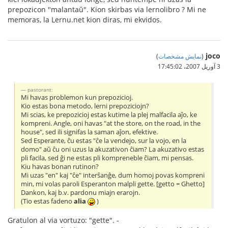
prepozicon "malantaŭ". Kion skirbas via lernolibro ? Mi ne
memoras, la Lernu.net kion diras, mi ekvidos.
joco
(
نمایش مشخصات
)
3 آوریل 2007،‏ 17:45:02
pastorant:
Mi havas problemon kun prepozicioj.
Kio estas bona metodo, lerni prepoziciojn?
Mi scias, ke prepozicioj estas kutime la plej malfacila aĵo, ke
kompreni. Angle, oni havas "at the store, on the road, in the
house", sed ili signifas la saman aĵon, efektive.
Sed Esperante, ĉu estas "ĉe la vendejo, sur la vojo, en la
domo" aŭ ĉu oni uzus la akuzativon ĉiam? La akuzativo estas
pli facila, sed ĝi ne estas pli kompreneble ĉiam, mi pensas.
Kiu havas bonan rutinon?
Mi uzas "en" kaj "ĉe" interŝanĝe, dum homoj povas kompreni
min, mi volas paroli Esperanton malpli gette. [getto = Ghetto]
Dankon, kaj b.v. pardonu miajn erarojn.
(Tio estas fadeno
alia
)
Gratulon al via vortuzo: "gette". -