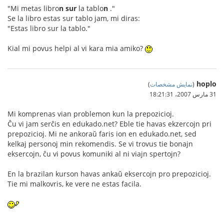
"Mi metas libro
n
sur
la tablo
n
."
Se la libro estas sur tablo jam, mi diras:
"Estas libro sur la tablo."
Kial mi povus helpi al vi kara mia amiko?
hoplo
(
نمایش مشخصات
)
31 مارس 2007،‏ 18:21:31
Mi komprenas vian problemon kun la prepozicioj.
Ĉu vi jam serĉis en edukado.net? Eble tie havas ekzercojn pri
prepozicioj. Mi ne ankoraŭ faris ion en edukado.net, sed
kelkaj personoj min rekomendis. Se vi trovus tie bonajn
eksercojn, ĉu vi povus komuniki al ni viajn spertojn?
En la brazilan kurson havas ankaŭ eksercojn pro prepozicioj.
Tie mi malkovris, ke vere ne estas facila.