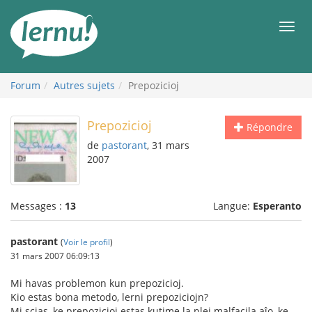
Aller
au
Men
contenu
Forum
Autres sujets
Prepozicioj
Prepozicioj
Répondre
de
pastorant
, 31 mars
2007
Messages :
13
Langue:
Esperanto
pastorant
(
Voir le profil
)
31 mars 2007 06:09:13
Mi havas problemon kun prepozicioj.
Kio estas bona metodo, lerni prepoziciojn?
Mi scias, ke prepozicioj estas kutime la plej malfacila aĵo, ke