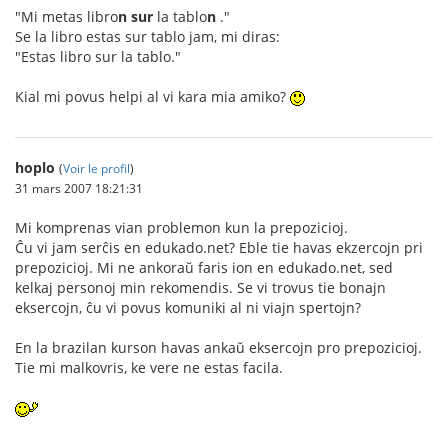
"Mi metas libro
n
sur
la tablo
n
."
Se la libro estas sur tablo jam, mi diras:
"Estas libro sur la tablo."
Kial mi povus helpi al vi kara mia amiko?
hoplo
(
Voir le profil
)
31 mars 2007 18:21:31
Mi komprenas vian problemon kun la prepozicioj.
Ĉu vi jam serĉis en edukado.net? Eble tie havas ekzercojn pri
prepozicioj. Mi ne ankoraŭ faris ion en edukado.net, sed
kelkaj personoj min rekomendis. Se vi trovus tie bonajn
eksercojn, ĉu vi povus komuniki al ni viajn spertojn?
En la brazilan kurson havas ankaŭ eksercojn pro prepozicioj.
Tie mi malkovris, ke vere ne estas facila.