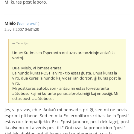
Mi kuras post laboro.
Mielo
(
Voir le profil
)
2 avril 2007 04:31:20
Terurĉjo:
Unue: Kutime en Esperanto oni uzas prepoziciojn antaŭ la
vortoj.
Due: Mielo, vi iomete eraras.
La hundo kuras POST la viro - tio estas ĝusta. Unua kuras la
viro, dua kuras la hundo kaj vidas lian dorson, ĝi kuras post la
viro.
Mi postkuras aŭtobuson - antaŭ mi estas forveturanta
aŭtobuso kaj mi kurante penas alproksimiĝi kaj enbusiĝi. Mi
estas post la aŭtobuso.
Jes, vi pravas, eble. Ankaŭ mi pensadis pri ĝi, sed mi ne povis
esprimi pli bone. Sed en mia Eo lernolibro skribas, ke la "post"
estas nur tempadjekto. Ekz. "post januaro, post dek tagoj, post
lia alveno, mi alvenis post ili." Oni uzas la prepozicion "post"
kiel lokadjekton antaŭ longe, sed nuntempe ni uzas la