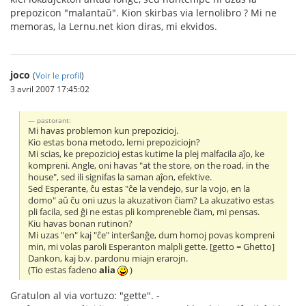
prepozicon "malantaŭ". Kion skirbas via lernolibro ? Mi ne
memoras, la Lernu.net kion diras, mi ekvidos.
joco
(
Voir le profil
)
3 avril 2007 17:45:02
pastorant:
Mi havas problemon kun prepozicioj.
Kio estas bona metodo, lerni prepoziciojn?
Mi scias, ke prepozicioj estas kutime la plej malfacila aĵo, ke
kompreni. Angle, oni havas "at the store, on the road, in the
house", sed ili signifas la saman aĵon, efektive.
Sed Esperante, ĉu estas "ĉe la vendejo, sur la vojo, en la
domo" aŭ ĉu oni uzus la akuzativon ĉiam? La akuzativo estas
pli facila, sed ĝi ne estas pli kompreneble ĉiam, mi pensas.
Kiu havas bonan rutinon?
Mi uzas "en" kaj "ĉe" interŝanĝe, dum homoj povas kompreni
min, mi volas paroli Esperanton malpli gette. [getto = Ghetto]
Dankon, kaj b.v. pardonu miajn erarojn.
(Tio estas fadeno
alia
)
Gratulon al via vortuzo: "gette". -