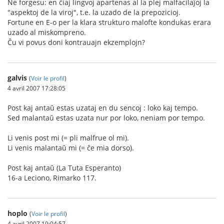
Ne forgesu: en ĉiaj lingvoj apartenas al la plej malfacilaĵoj la
"aspektoj de la viroj", t.e. la uzado de la prepozicioj.
Fortune en E-o per la klara strukturo malofte kondukas erara
uzado al miskompreno.
Ĉu vi povus doni kontrauajn ekzemplojn?
galvis
(
Voir le profil
)
4 avril 2007 17:28:05
Post kaj antaŭ estas uzataj en du sencoj : loko kaj tempo.
Sed malantaŭ estas uzata nur por loko, neniam por tempo.
Li venis post mi (= pli malfrue ol mi).
Li venis malantaŭ mi (= ĉe mia dorso).
Post kaj antaŭ (La Tuta Esperanto)
16-a Leciono, Rimarko 117.
hoplo
(
Voir le profil
)
4 avril 2007 19:04:57