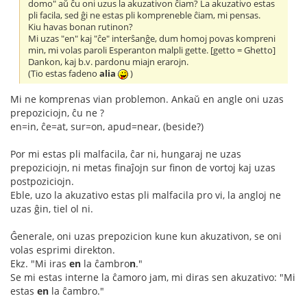
domo" aŭ ĉu oni uzus la akuzativon ĉiam? La akuzativo estas
pli facila, sed ĝi ne estas pli kompreneble ĉiam, mi pensas.
Kiu havas bonan rutinon?
Mi uzas "en" kaj "ĉe" interŝanĝe, dum homoj povas kompreni
min, mi volas paroli Esperanton malpli gette. [getto = Ghetto]
Dankon, kaj b.v. pardonu miajn erarojn.
(Tio estas fadeno
alia
)
Mi ne komprenas vian problemon. Ankaŭ en angle oni uzas
prepoziciojn, ĉu ne ?
en=in, ĉe=at, sur=on, apud=near, (beside?)
Por mi estas pli malfacila, ĉar ni, hungaraj ne uzas
prepoziciojn, ni metas finaĵojn sur finon de vortoj kaj uzas
postpoziciojn.
Eble, uzo la akuzativo estas pli malfacila pro vi, la angloj ne
uzas ĝin, tiel ol ni.
Ĝenerale, oni uzas prepozicion kune kun akuzativon, se oni
volas esprimi direkton.
Ekz. "Mi iras
en
la ĉambro
n
."
Se mi estas interne la ĉamoro jam, mi diras sen akuzativo: "Mi
estas
en
la ĉambro."