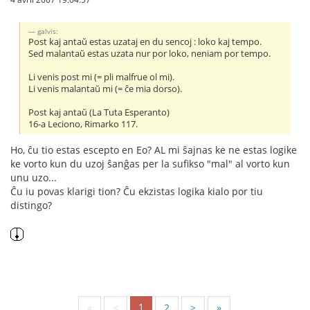
galvis:
Post kaj antaŭ estas uzataj en du sencoj : loko kaj tempo.
Sed malantaŭ estas uzata nur por loko, neniam por tempo.
Li venis post mi (= pli malfrue ol mi).
Li venis malantaŭ mi (= ĉe mia dorso).
Post kaj antaŭ (La Tuta Esperanto)
16-a Leciono, Rimarko 117.
Ho, ĉu tio estas escepto en Eo? AL mi ŝajnas ke ne estas logike
ke vorto kun du uzoj ŝanĝas per la sufikso "mal" al vorto kun
unu uzo...
Ĉu iu povas klarigi tion? Ĉu ekzistas logika kialo por tiu
distingo?
1
«
<
2
>
»