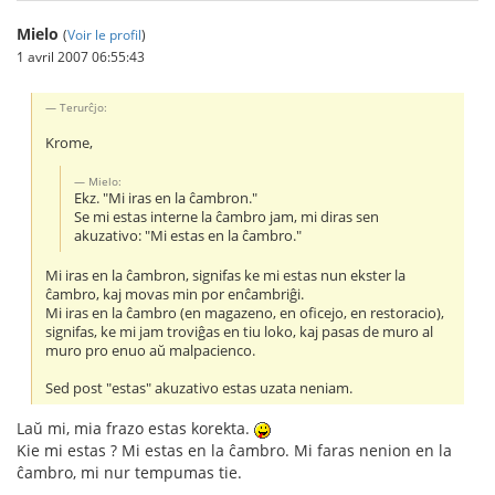
Mielo
(
Voir le profil
)
1 avril 2007 06:55:43
Terurĉjo:
Krome,
Mielo:
Ekz. "Mi iras en la ĉambron."
Se mi estas interne la ĉambro jam, mi diras sen
akuzativo: "Mi estas en la ĉambro."
Mi iras en la ĉambron, signifas ke mi estas nun ekster la
ĉambro, kaj movas min por enĉambriĝi.
Mi iras en la ĉambro (en magazeno, en oficejo, en restoracio),
signifas, ke mi jam troviĝas en tiu loko, kaj pasas de muro al
muro pro enuo aŭ malpacienco.
Sed post "estas" akuzativo estas uzata neniam.
Laŭ mi, mia frazo estas korekta.
Kie mi estas ? Mi estas en la ĉambro. Mi faras nenion en la
ĉambro, mi nur tempumas tie.