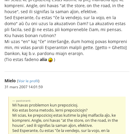
kompreni. Angle, oni havas "at the store, on the road, in the
house", sed ili signifas la saman aĵon, efektive.
Sed Esperante, ĉu estas "ĉe la vendejo, sur la vojo, en la
domo" aŭ ĉu oni uzus la akuzativon ĉiam? La akuzativo estas
pli facila, sed ĝi ne estas pli kompreneble ĉiam, mi pensas.
Kiu havas bonan rutinon?
Mi uzas "en" kaj "ĉe" interŝanĝe, dum homoj povas kompreni
min, mi volas paroli Esperanton malpli gette. [getto = Ghetto]
Dankon, kaj b.v. pardonu miajn erarojn.
(Tio estas fadeno
alia
)
Mielo
(
Voir le profil
)
31 mars 2007 14:01:59
pastorant:
Mi havas problemon kun prepozicioj.
Kio estas bona metodo, lerni prepoziciojn?
Mi scias, ke prepozicioj estas kutime la plej malfacila aĵo, ke
kompreni. Angle, oni havas "at the store, on the road, in the
house", sed ili signifas la saman aĵon, efektive.
Sed Esperante, ĉu estas "ĉe la vendejo, sur la vojo, en la